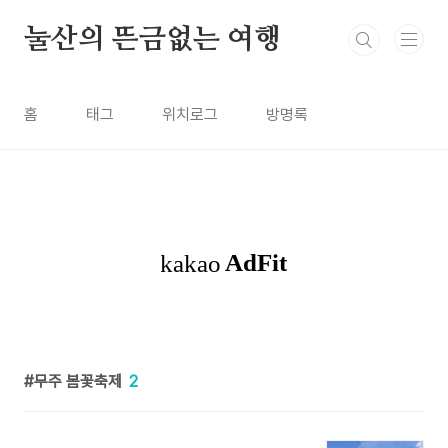
본문 바로가기
눌산의 뜬금없는 여행
홈
태그
위치로그
방명록
무주 봄꽃축제
2