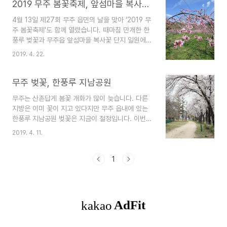
2019 무주 봄꽃축제, 앞섬마을 복사꽃 잔치
4월 13일 제27회 무주 읍민의 날을 맞아 ‘2019 무
주 봄꽃축제'도 함께 열렸습니다. 때마침 만개한 한
풍루 벚꽃과 무주읍 앞섬마을 복사꽃 단지 일원에서
열린 봄꽃축제에서는 난타와 지역 가수 공연 등 다
2019. 4. 22.
양한 공연과 화합행사가 마련되었습니다. ‘2019 무
주 봄꽃축제’의 하이라이트인 꽃길 걷기 행사는 앞
섬마을 체험센터를 출발해 제방 길과 복숭아 밭 사
무주 벚꽃, 한풍루 지남공원
이 농로를 돌아오는 코스(2km)를 배우 김응수 씨와
무주는 산촌답게 봄꽃 개화가 많이 늦습니다. 다른
함께 걷는 시간을 가졌습니다. 걷다 지칠 때쯤엔
지방은 이미 꽃이 지고 있다지만 무주 읍내에 있는
‘봄, 꽃, 바람, 하늘’과 어우러진 복숭아꽃밭에서는
한풍루 지남공원 벚꽃은 지금이 절정입니다. 이번
피아니스트 최훈락, 첼리스트 유하나루의 음악공연
주말(4월 13일 토요일)에는 한풍루 일대와 복사꽃
도 열렸습니다.
2019. 4. 11.
으로 유명한 금강변 강마을 앞섬 마을에서 '2019
무주 봄꽃축제'도 열립니다.
1