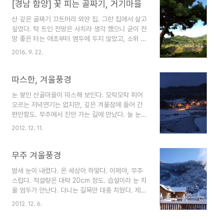
[경남 함양] 꽃 피는 골짜기, 거기마을
산 깊은 골짜기 끄트머리 외딴 집. 그런 집에서 살고
싶었다. 탁 트인 전망은 사치라 생각 했으니 굳이 전
망 좋은 터는 애초부터 염두에 두지 않았고, 소위 말
하는 명당의 가장 기본 조건인 배산임수(背山臨水)
2016. 9. 22.
지형이 아니어도 되었다. 단지, 집 한 채 오롯이 서
있을 정도의 공간이면 족했고, 골짜기로 통하는 오
가는 길 하나와 사철 마르지 않는 작은 실개천 정도
따스한, 겨울풍경
만 흘러도 된다고 생각 했다. 나이 탓인가, 지금 생
눈 쌓인 산골마을이 따스해 보인다. 모락모락 피어
각은 다르다. 변했다는 표현이 맞겠다. 사람 사는
오르는 저녁연기는 없지만, 깊은 겨울잠에 들어 간
곳, 사람이 살았던 곳, 옹기종기 모여 있어도 상관없
편안함도. 무주에서 진안 가는 길에 만났다. 늘 눈
으니 사람 냄새 나는 곳이 더 좋더라는 얘기다. 길도
내린 밤풍경은 어떨까 궁금했는데, 작은 카메라로
사람의 발자국을 먹고 산다. 산과 들, 계곡에도 오랜
2012. 12. 11.
담아 보았다.
사람의 흔적이 남아 있다. 작은 돌멩이 하나 풀 한
포기도 허투루 대하지 않았던 옛 사람들의..
무주 겨울풍경
밤새 눈이 내렸다. 온 세상이 하얗다. 이제야, 무주
스럽다. 적설량은 대략 20cm 정도. 습설이라 눈 치
울 엄두가 안난다. 다니는 길목만 대충 치웠다. 제설
은 하늘이 한다.
2012. 12. 6.