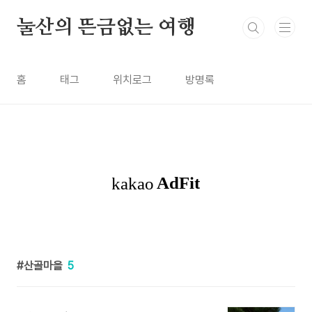
본문 바로가기
눌산의 뜬금없는 여행
홈
태그
위치로그
방명록
산골마을
5