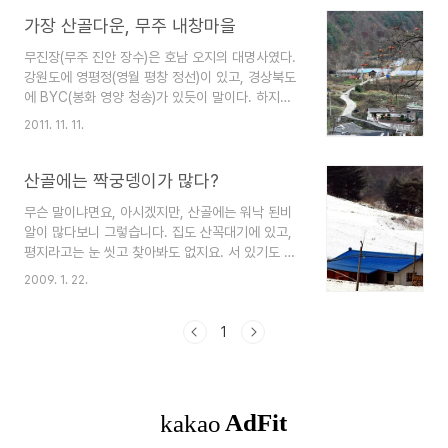
가장 산골다운, 무주 내창마을
무진장(무주 진안 장수)은 호남 오지의 대명사였다.
강원도에 영평정(영월 평창 정선)이 있고, 경상북도
에 BYC(봉화 영양 청송)가 있듯이 말이다. 하지만
이제 무진장은 없다. 고속도로가 사통팔달로 뚫리
2011. 11. 11.
고, 서울 부산이 두 시간대가 되면서, 특히 무주는
교통의 요충지가 된지 오래다. 그런 무주에서 산골
분위기 가득한 마을을 찾기란 쉽지가 않다. 적상산
산골에는 짝궁뎅이가 많다?
북서쪽에 위치한 적상면 북창리 내창마을은 '무주다
무슨 말이냐면요, 아시겠지만, 산골에는 워낙 된비
움'이 가장 많이 남아 있는 마을이라 할 수 있다. 적
알이 많다보니 그렇습니다. 집도 산꼭대기에 있고,
상산 머루와인동굴 바로 아랫마을이다. 가을이면 단
평지라고는 눈 씻고 찾아봐도 없지요. 서 있기도 힘
풍객들로 교통체증이 일어나 정도지만, 이 마을을
들 만큼 경사가 심한 비탈밭에 쪼그리고 앉아 일을
찾는 이들은 없다. 산비탈에 계단식으로 다닥다닥
2009. 1. 22.
하다보니 그렇답니다. 실제로 강원도 정선 같은 산
붙어 있어 자동차 안에서는 보이지 않기 때문이다.
골에는 아직도 사람이 끄는 쟁기가 있습니다. 경운
내창마을 입구에 선 당산나무는 수령이 320년 된
기나 트렉터가 들어갈 수 없는 경사지고 돌이 많은
1
보호수다. ..
밭은 소가 끄는 쟁기질을 합니다. 그마저 힘든 곳은
사람이 끄는 쟁기질을 하죠. 그만큼 비탈밭의 경사
가 심하단 얘깁니다. 산골에 짝궁뎅이가 많다는 것
은 확인해보지는 않았지만요.^^ 웃자고 하는 얘깁니
다. 설마 그러겠습니까. 집 뒤로 보이는 것은 눈썰매