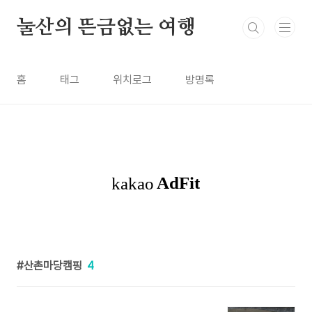
본문 바로가기
눌산의 뜬금없는 여행
홈
태그
위치로그
방명록
산촌마당캠핑
4