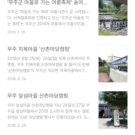
'무주군 마을로 가는 여름축제' 송어잡기와 산촌마당캠핑
무주군 ‘마을로 가는 축제’ 여름시즌이 곧 시작됩니
다. 사계절축제로 진행되고 있는 ‘무주군 마을로 가
는 축제’는 무주군 20여개 마을에서 마을주민들이
진행하는 체험과 숙박, 먹거리 등 농촌의 다양한 문
2019. 7. 10.
화를 즐기는 축제입니다. 시원한 물놀이와 함께 즐
기는 송어잡기 체험 무주군 안성면 명천마을에서 7
월 28일, 8월 3일 이틀간 송어잡기 체험이 진행됩
무주 치목마을 '산촌마당캠핑'
니다. 색다른 피서를 원하시는 분들은 명천마을로
2018년 8월 25(토)~26일(일) 치목 산촌에서의 하
가보시면 어떨까요. 아름드리 소나무 숲 한가운데
룻밤, 무주 치목마을 산촌마당캠핑 올 들어 네 번째
위치한 명천마을 숙박시설 또한 여름휴양지로 인기
'산촌마당캠핑'이 무주군 적상면 치목마을에서 1박
가 높은 곳이랍니다. 덕유산 자락, 무주군 안성면 죽
2일(8월 25일~26일) 일정으로 진행되고 있습니
천리 명천마을은 본래 맑고 깨끗한 개울물과 이름
2018. 8. 26.
다. 안성면공동체활성화지원단(무주군마을공동체지
모를 산새들의 소리가 어우러진 곳이라 하여 명천
원센터)에서 주관하는 산촌마당캠핑은 도시민들이
(鳴川)이라 불리다가 맑고 깨끗한 냇물로 인해 명천
마을 앞마당에 텐트를 치고 하룻밤을 지내는 프로그
무주 앞섬마을 산촌마당캠핑
(明川)으로 바뀌었다고 ..
램입니다. 산촌체험을 통해 지역관광을 활성화시킨
무주 앞섬마을 산촌마당캠핑 지난 26일과 27일 무
다는 취지에서 마련된 행사로 도시민 10가구 40여
주읍 앞섬마을에서 2018 도시민과 함께 하는 캠핑
명이 참가했습니다. 조용하던 산촌마을이 시끌벅쩍
한마당 ‘산촌 마당캠핑’행사가 진행되었습니다. 도
합니다. 산촌마당캠핑에 참가하기 위해 도시민 40
시민들에게 지역 문화와 공간 자원을 공유해 농촌관
여 명이 무주 적상산 자락 치목마을에 찾아왔습니
2018. 5. 29.
광은 물론, 귀농·귀촌을 활성화시킨다는 취지에서
다. 처음 참가하는 도시민 가족도 있지만, 산촌마당