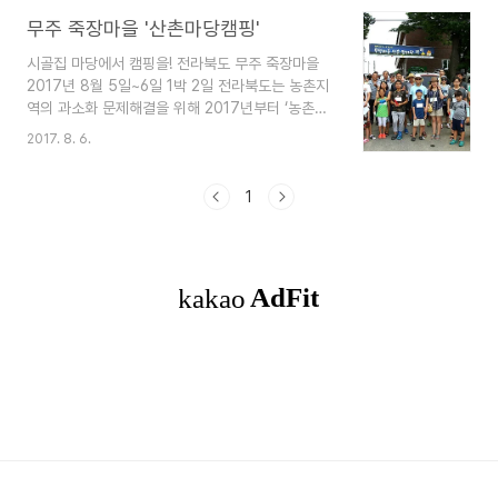
마련된 행사로, 무주군이 주최하고 안성면 공동체활
캠핑의 매력에 푹 빠져 행사가 있을 때마다 참가하
성화지원단(무주군 마을공동체 지원센터)이 주관한
무주 죽장마을 '산촌마당캠핑'
는 가족도 있습니다. 먼저..
가운데 도시민 8가구 30여 명이 참가했습니다. 참
시골집 마당에서 캠핑을! 전라북도 무주 죽장마을
가 가족들은 첫날 농가 마당에 직접 텐트를 치고 자
2017년 8월 5일~6일 1박 2일 전라북도는 농촌지
전거 타기와 디퓨져 만들기, 마을 주민들과 보물 찾
역의 과소화 문제해결을 위해 2017년부터 ‘농촌과
기, 별 보며 영화관람 등을 즐겼으며 둘째 날에는 무
소화대응TF팀’을 운영하고 있습니다. 10명의 TF팀
주지역 특산물로 나만의 요리를 만들어 보는 시간인
2017. 8. 6.
은 과소화정책지도 제작, 농촌 청년일자리확대, 농
‘무주 대첩’ 요리대결로 즐거운 시간을 보냈습니다.
어촌서비스기준 개선 등 자체적인 노력과 함께 농어
두 번째 산촌 캠핑은 무주 산골 영화제 기간인 6월
촌체험교류 활성화, 도·농연계 일자리창출 사업 등
1
23일~24일 ..
지속적인 협력체계를 모색하고 있습니다. 고령, 소
규모화 되고 있는 농촌에 활력을 불어 넣기 위해 전
라북도에서 전국 최초로을 추진하고 있는 이 사업에
는 농촌 정착을 희망하는 10명의 청년을 선발하여
무주군 안성면에 ‘안성면공동체활성화지원단’을 구
성, ‘삼락농정, 사람찾는 농촌 구현’을 위한 기획사
업과 과소화실태 조사를 추진 중에 있습니다 8월 5
일~6일 1박 2..