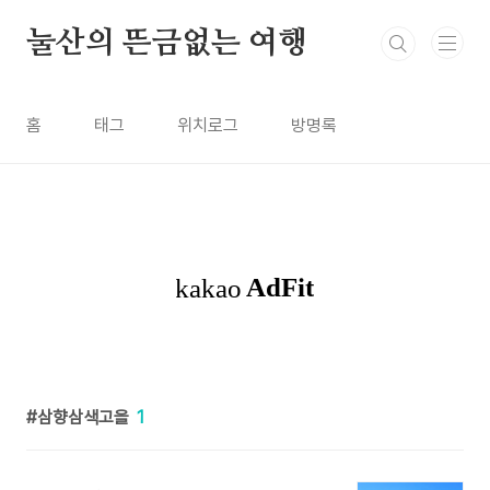
본문 바로가기
눌산의 뜬금없는 여행
홈
태그
위치로그
방명록
삼향삼색고을
1