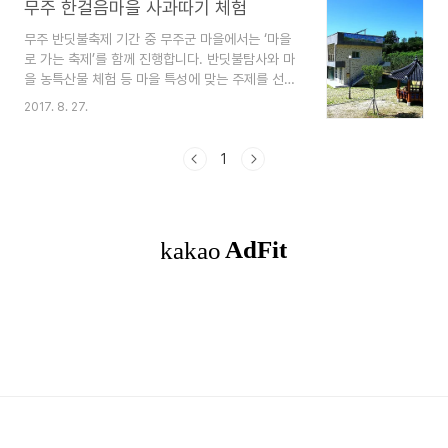
무주 한걸음마을 사과따기 체험
무주 반딧불축제 기간 중 무주군 마을에서는 ‘마을
로 가는 축제’를 함께 진행합니다. 반딧불탐사와 마
을 농특산물 체험 등 마을 특성에 맞는 주제를 선정
해 진행하고 있습니다. 무주군 안성면 ‘한걸음마
2017. 8. 27.
을’의 사과 따기 체험 현장을 다녀왔습니다. 한걸음
마을 펜션 한걸음마을은 무주군 안성면 덕산리 덕곡
마을과 금평리 두문마을 낙화권역으로 해발 600m
1
에 자리한 산촌마을입니다. 덕유산 아래 펼쳐지는
안성면 일대가 한눈에 내려다보이는 위치로 휴양지
로 손색이 없어 보이는 분위기지만 전통적인 농업을
유지하고 있는 자연마을이라 할 수 있습니다. 두문
마을과 덕곡마을에는 현재 110가구에 160여명이
살고 있으며, 방문자센터는 덕산저수지 아래 덕곡마
을에 있습니다. 또한 게스트하우스를 갖춘 숙박시설
과 다양한 체험공간도 갖추고 있..