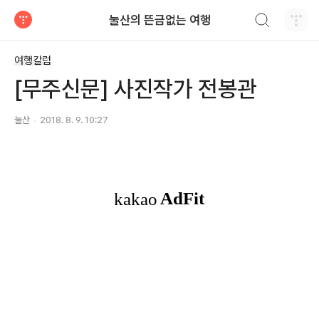
검색하기
눌산의 뜬금없는 여행
티스토리
여행칼럼
[무주신문] 사진작가 전봉관
눌산
2018. 8. 9. 10:27