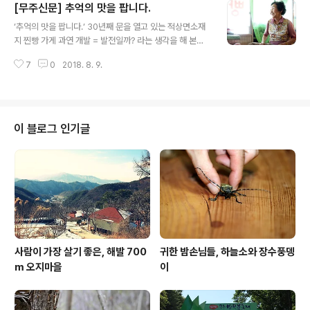
[무주신문] 추억의 맛을 팝니다.
있다. 낯선 지역에 가게 되어서도 지명을 통해서 그 지역의
글 내용
산, 고개, 들, 골짜기 등의 땅의 모양이나 그 고장의 생활 모
‘추억의 맛을 팝니다.‘ 30년째 문을 열고 있는 적상면소재
습, 역사 등을 대략적으로 알아낼 수 있는 것이다. 지금 찾
지 찐빵 가게 과연 개발 = 발전일까? 라는 생각을 해 본다.
아가는 마을은 무풍면 삼거리 상오정에서도 한참을 더 산
편도 1차선 도로가 2차선으로 확장되면 당연히이동 시간
으로 올라가야 하는 ‘큰골’이라는 곳이다. 근동(近洞)에서
7
0
2018. 8. 9.
이 단축된다. 시간의 단축은 사람의 이동 뿐만이 아니라 물
가장 큰 골이라는 의미쯤 되겠다. 구천동에서 거창 쪽으로
자의 이동에도 가장 중요한 척도가 된다. 하지만 시간이 좀
넘어가는 빼..
단축된다고 삶의 질까지 높아지는 것은 아니다. 도로의 확
장에 따른 우회도로의 건설은 전국 대부분의 소읍(小邑)
몰락에 있어 큰 영향을 미쳤다. 물론 인구의 감소, 일자리
이 블로그 인기글
부족 등 여러 이유가 있겠지만, 앞서 얘기한 도로의 발달 역
시 한 몫을 차지한 것은 의심할 여지가 없다. 덕유산국립공
원이나 전주, 장수를 가려면 대부분의 차들은 적상면 소재
지를 지나갔다. 그런데 10여 년 전 우회도로가 개통되면서
부터는 이면도로가 되어..
사람이 가장 살기 좋은, 해발 700
귀한 밤손님들, 하늘소와 장수풍뎅
m 오지마을
이