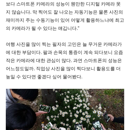
보다 스마트폰 카메라의 성능이 웬만한 디지털 카메라 못
지 않습니다
.
막 찍어도 잘 나오는 자동기능은 물론 사진의
재미까지 주는 수동기능이 있어 어떻게 활용하느냐에 최고
의 카메라가 될 수 있다는 얘깁니다
.”
여행 사진을 많이 찍는 필자의 고민은 늘 무거운 카메라가
에 대한 부담이다
.
팔과 손목의 통증이 계속 되다보니 요즘
작은 카메라에 대한 관심이 많다
.
과연 스마트폰의 성능은
어느정도일까
.
직업상 사진을 많이 찍다보니 활용도를 더
높일 수 있다면 좋겠다 싶어 물어봤다
.