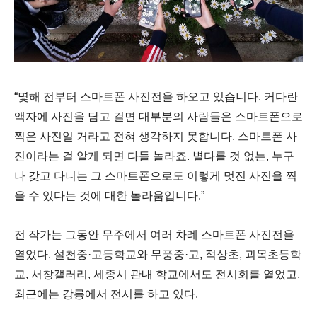
“
몇해 전부터 스마트폰 사진전을 하오고 있습니다
.
커다란
액자에 사진을 담고 걸면 대부분의 사람들은 스마트폰으로
찍은 사진일 거라고 전혀 생각하지 못합니다
.
스마트폰 사
진이라는 걸 알게 되면 다들 놀라죠
.
별다를 것 없는
,
누구
나 갖고 다니는 그 스마트폰으로도 이렇게 멋진 사진을 찍
을 수 있다는 것에 대한 놀라움입니다
.”
전 작가는 그동안 무주에서 여러 차례 스마트폰 사진전을
열었다
.
설천중
·
고등학교와 무풍중
·
고
,
적상초
,
괴목초등학
교
,
서창갤러리
,
세종시 관내 학교에서도 전시회를 열었고
,
최근에는 강릉에서 전시를 하고 있다
.