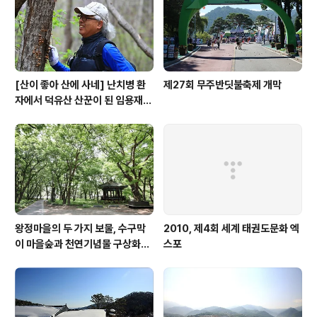
[산이 좋아 산에 사네] 난치병 환
제27회 무주반딧불축제 개막
자에서 덕유산 산꾼이 된 임용재
씨
왕정마을의 두 가지 보물, 수구막
2010, 제4회 세계 태권도문화 엑
이 마을숲과 천연기념물 구상화강
스포
편마암