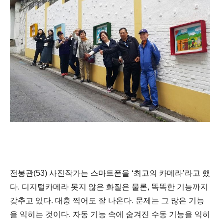
전봉관
(53)
사진작가는 스마트폰을
‘
최고의 카메라
’
라고 했
다
.
디지털카메라 못지 않은 화질은 물론
,
똑똑한 기능까지
갖추고 있다
.
대충 찍어도 잘 나온다
.
문제는 그 많은 기능
을 익히는 것이다
.
자동 기능 속에 숨겨진 수동 기능을 익히