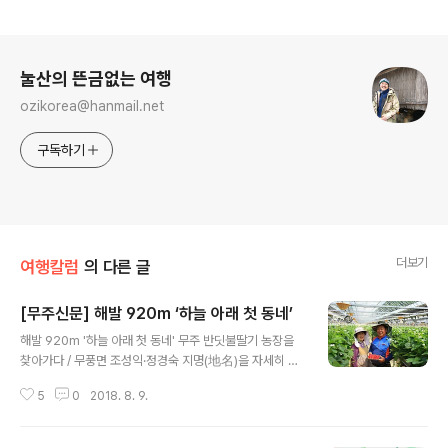
로그 정보
눌산의 뜬금없는 여행
ozikorea@hanmail.net
구독하기
더보기
여행칼럼
의 다른 글
[무주신문] 해발 920m ‘하늘 아래 첫 동네’
글 내용
해발 920m '하늘 아래 첫 동네' 무주 반딧불딸기 농장을
찾아가다 / 무풍면 조성익·정경숙 지명(地名)을 자세히 들
여다보면, 그 지역을 이해하는데 많은 도움이 된다. 아주 오
5
0
2018. 8. 9.
래 전의 우리말 지명이 일제 강점기 때 한자화 작업을 거치
면서 왜곡된 곳도 적지 않으나, 수백· 수천 년 동안 전해져
내려오는 지명은 그 고장의 특성과 밀접한 관계를 가지고