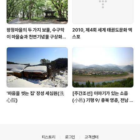
왕정마을의 두 가지 보물, 수구막
2010, 제4회 세계 태권도문화 엑
이 마을숲과 천연기념물 구상화강
스포
편마암
'마음을 씻는 집' 장성 세심원(洗
[주간조선] 이야기가 있는 소읍
心院)
(小邑) 기행 9/ 충북 영춘, 전남 곡
성
의안내
티스토리
로그인
고객센터