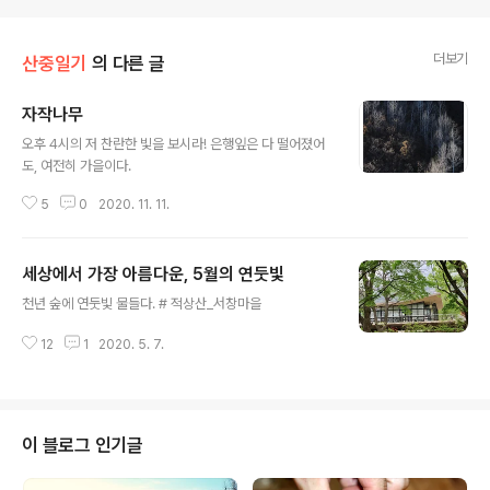
더보기
산중일기
의 다른 글
자작나무
글 내용
오후 4시의 저 찬란한 빛을 보시라! 은행잎은 다 떨어졌어
도, 여전히 가을이다.
5
0
2020. 11. 11.
세상에서 가장 아름다운, 5월의 연둣빛
글 내용
천년 숲에 연둣빛 물들다. # 적상산_서창마을
12
1
2020. 5. 7.
이 블로그 인기글