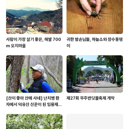
사람이 가장 살기 좋은, 해발 700
귀한 밤손님들, 하늘소와 장수풍뎅
m 오지마을
이
[산이 좋아 산에 사네] 난치병 환
제27회 무주반딧불축제 개막
자에서 덕유산 산꾼이 된 임용재
씨