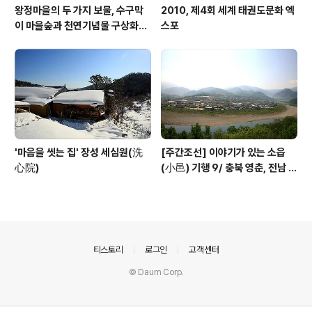
왕정마을의 두 가지 보물, 수구막
2010, 제4회 세계 태권도문화 엑
이 마을숲과 천연기념물 구상화강
스포
편마암
'마음을 씻는 집' 장성 세심원(洗
[주간조선] 이야기가 있는 소읍
心院)
(小邑) 기행 9/ 충북 영춘, 전남 곡
성
의안내
티스토리
로그인
고객센터
© Daum Corp.