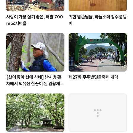
사람이 가장 살기 좋은, 해발 700
귀한 밤손님들, 하늘소와 장수풍뎅
m 오지마을
이
[산이 좋아 산에 사네] 난치병 환
제27회 무주반딧불축제 개막
자에서 덕유산 산꾼이 된 임용재
씨