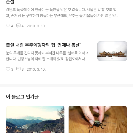
춘설
글 내용
강원도 폭설에 이어 전국이 눈 폭탄을 맞은 것 같습니다. 서울은 말 할 것도 없
고, 좀처럼 눈 구경하기 힘들다는 부산에도, 무주는 올 겨울들어 가장 많은 양이
내렸습니다. 눈 치우다 말고 설렁설렁 동네 한바퀴 돌았습니다. 발목까지 빠질
4
4
2010. 3. 10.
만큼 많이 내렸습니다. 장화신고는 다닐만 합니다. 적상산 등산로가 시작되는
서창마을 올아오는 길입니다. '언제나 봄날' 가는 길. 눈꽃이 피었습니다. 펜션
뒤에 있는 마을 숲, 그리고 아트갤러리 무주 서창관광안내센터&아트갤러리 우
춘설 내린 무주여행자의 집 '언제나 봄날'
리 마을의 명물입니다. 수령 420년의 소나무로 펜션 뒤란의 520년 된 당산나
글 내용
무와 함께 마을의 중심이기도 합니다. 가지가 부러질까 걱정됩니다. 위태한 모
눈의 무게를 견디지 못하고 부러진 나무를 '설해목'이라고
습이지만 강인함이 느껴집니다. 마을은 고요합니다. 눈속에 포옥 쌓였습니다.
합니다. 법정스님의 책에 잘 소개되 있죠. 강원도에서나 볼
뒷집 어르신은 마당..
수 있는 풍경이지만 지난 밤 무주에서도 그런 상황이 벌어
3
3
2010. 3. 10.
졌습니다. 폭탄 터지는 소리와 함께 나뭇가지가 부러지는
소리요. 봄눈은 무겁습니다. 습설이다 보니 수분이 많아 그
렇습니다. 대신 빨리 녹습니다. 무주에 폭설이 내렸습니다.
춘설치고는 대단한 양입니다. 아마 2-30cm는 족히 될 것
같습니다. 장화 신고 다닐 정도니까요. 올 겨울들어 무주에
이 블로그 인기글
가장 많은 눈이 내렸습니다. 눈 치울 엄두도 못내고 있습니
다. 습설이 얼마나 무거운지는 눈을 치워보면 압니다. 눈가
래가 밀리지 않을 정도니까요. 겨우 걸어 다닐 길만 치우고
녹기만을 기다려야지요...