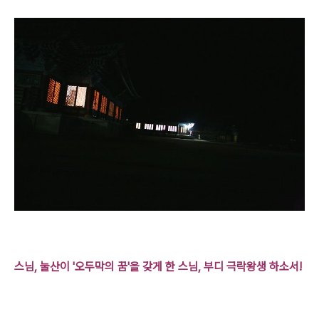
스님, 눌산이 '오두막의 꿈'을 갖게 한 스님, 부디 극락왕생 하소서!