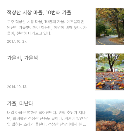
준비한 점심 식사를 하고, 덕유산 국립공원 ‘어사길‘
가시면 수백 년 된 노거수 20여 그루가 있는 마을숲
단풍 트레킹으로 하루 일정을 마무리하였습니다. 한
단풍이 지금 딱 보기 좋습니다. 주소 : 전북 무주군
적상산 서창 마을, 10번째 가을
걸음 권역센터..
안성면 수락길 20 (덕산리 793-1)
무주 적상산 서창 마을, 10번째 가을. 이즈음이면
완전한 가을빛이어야 하는데, 예년에 비해 늦다. 가
을이, 천천히 다가오고 있다.
2017. 10. 27.
가을비, 가을색
2014. 10. 13.
가을, 떠난다.
내일 아침은 영하로 떨어진단다. 반짝 추위가 지나
면, 화려했던 적상산 단풍도 끝이다. 켜켜이 쌓인 낙
엽 밟히는 소리가 들린다. 적상산 전망대에서 본 풍
경이다. 노랗게 물든 은행나무길은 지금이 한창이