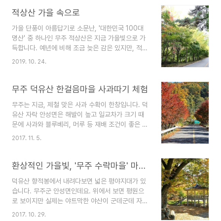
이 마치 여인의 치맛자락을 펼쳐 놓은 듯하다 하여
붙여진 산 이름이다. 이맘때면 적상산을 붉게 물들
적상산 가을 속으로
인 가을빛이 가히 절경이라 할만하다. 이번 주말이
가을 단풍이 아름답기로 소문난, '대한민국 100대
면 정상부는 절정에 이를 것으로 보인다.
명산' 중 하나인 무주 적상산은 지금 가을빛으로 가
득합니다. 예년에 비해 조금 늦은 감은 있지만, 적당
한 비와 바람과 차가운 공기, 그리고 큰 일교차 덕분
2019. 10. 24.
에 단풍은 더 좋습니다. 적상산 정상은 이번 주말이
절정입니다.
무주 덕유산 한걸음마을 사과따기 체험
무주는 지금, 제철 맞은 사과 수확이 한창입니다. 덕
유산 자락 안성면은 해발이 높고 일교차가 크기 때
문에 사과와 블루베리, 머루 등 재배 조건이 좋은 곳
입니다. 특히 사과는 추석 무렵 이른 수확을 하는 홍
2017. 11. 5.
로를 비롯 11월 들어서 수확을 시작한 부사 재배를
많이 합니다. 월등한 맛과 당도를 자랑하는 안성면
한걸음마을 사과밭에 도시민 40여 명이 찾아왔습
환상적인 가을빛, '무주 수락마을' 마을숲
니다. 덕유산 서쪽 덕곡저수지 아래 자리한 한걸음
덕유산 향적봉에서 내려다보면 넓은 평야지대가 있
마을에서 도시민 사과 따기 체험이 있었습니다. 40
습니다. 무주군 안성면인데요. 위에서 보면 평원으
여 명의 참가자들은 최일섭 한걸음마을 추진위원장
로 보이지만 실제는 야트막한 야산이 군데군데 자리
의 안내로 직접 사과를 따서 맛보는 시간을 가졌습
잡은 구릉지입니다. 마을과 마을이 야산을 등지고
니다. 체험이 끝난 후에는 마을 부녀회에서 정성껏
2017. 10. 29.
있는 형태입니다. 북사면에 들어앉은 수락 마을에