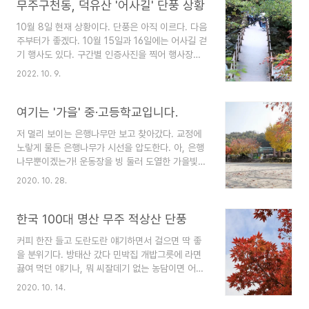
무주구천동, 덕유산 '어사길' 단풍 상황
10월 8일 현재 상황이다. 단풍은 아직 이르다. 다음
주부터가 좋겠다. 10월 15일과 16일에는 어사길 걷
기 행사도 있다. 구간별 인증사진을 찍어 행사장에
서 보여주면 기념품도 받을 수 있다.
2022. 10. 9.
여기는 '가을' 중·고등학교입니다.
저 멀리 보이는 은행나무만 보고 찾아갔다. 교정에
노랗게 물든 은행나무가 시선을 압도한다. 아, 은행
나무뿐이겠는가! 운동장을 빙 둘러 도열한 가을빛이
물든 벚나무와 단풍나무, 전나무가 "나도 좀 봐주세
2020. 10. 28.
요!"하면서 제각각의 빛을 뽐내고 있다. 학교명을
'가을'이라 불러도 좋을 만큼 눈부시게 아름다운 학
교를 만났다. 여기는 '가을' 중·고등학교입니다.
한국 100대 명산 무주 적상산 단풍
커피 한잔 들고 도란도란 얘기하면서 걸으면 딱 좋
을 분위기다. 방태산 갔다 민박집 개밥그릇에 라면
끓여 먹던 얘기나, 뭐 씨잘데기 없는 농담이면 어때.
누구 씹는 얘기만 아니라면. 적상산은 붉을 赤, 치
2020. 10. 14.
마 裳, 즉 붉은 치마란 뜻이다. 붉게 물든 가을 단풍