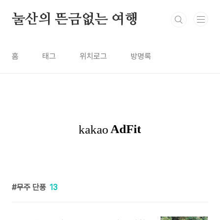
본문 바로가기
눌산의 뜬금없는 여행
홈
태그
위치로그
방명록
무주 단풍
13