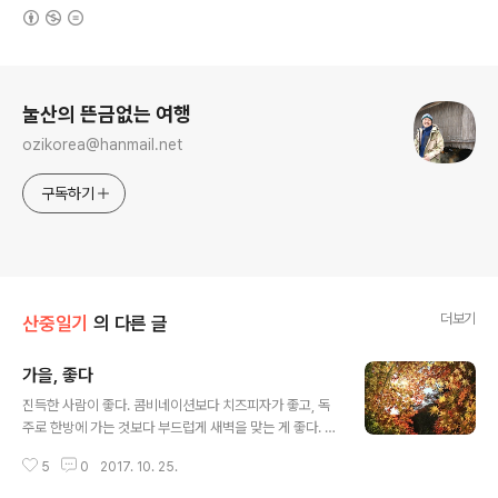
(새창열림)
로그 정보
눌산의 뜬금없는 여행
ozikorea@hanmail.net
구독하기
더보기
산중일기
의 다른 글
가을, 좋다
글 내용
진득한 사람이 좋다. 콤비네이션보다 치즈피자가 좋고, 독
주로 한방에 가는 것보다 부드럽게 새벽을 맞는 게 좋다. 수
다보다 잡담이 좋고, 형광등보다는 백열등이 좋다. 단풍도
5
0
2017. 10. 25.
화려한 색감보다 이런 은은한 빛깔이 강렬하다. 인생은? 좀
찐하고 화려해도 나쁘지 않겠다.