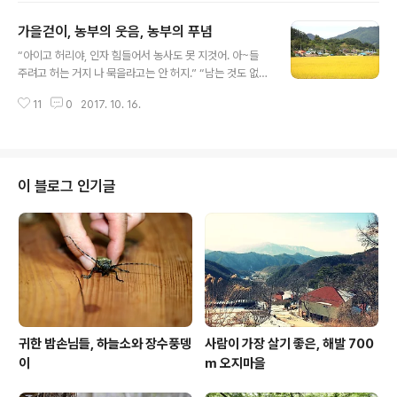
가을걷이, 농부의 웃음, 농부의 푸념
글 내용
“아이고 허리야, 인자 힘들어서 농사도 못 지것어. 아~들
주려고 허는 거지 나 묵을라고는 안 허지.” “남는 것도 없
어. 인건비나 나오려나. 허허” “농부는 걷어 들이는 재미여.
11
0
2017. 10. 16.
이런 재미 없으면 농사 못 져.” “해가 좀 반짝 났으먼 쓰것
그만. 그래야 바싹 마르지.” 농부의 손놀림이 바쁘다. 막바
지 수확의 기쁨도 잠시, 3년 묵은 도라지를 밭떼기로 대전
도매상한테 넘겼다는 농부는 농자재값, 인건비 빼고 나면
남는 것도 없단다. 소비자 입장에서는 비싸다는 소리 나오
이 블로그 인기글
고, 농부 입장에서는 너무 싸다 한다. 유통 과정의 문제라는
데. 뭔가 잘못돼 있는 것은 분명해 보인다. “뼈빠지게 고생
하믄 그 대가는 나와야 할 거 아니여, 근디 안 나와. 인자 팔
것은 안 허고 아~들 하고 우리 묵을 거나 좀 해야 쓰것어..
귀한 밤손님들, 하늘소와 장수풍뎅
사람이 가장 살기 좋은, 해발 700
이
m 오지마을