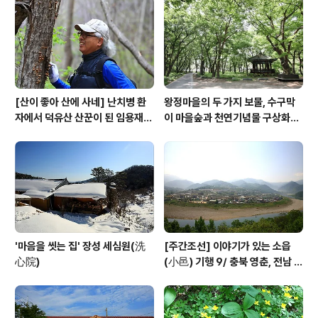
[산이 좋아 산에 사네] 난치병 환
왕정마을의 두 가지 보물, 수구막
자에서 덕유산 산꾼이 된 임용재
이 마을숲과 천연기념물 구상화강
씨
편마암
'마음을 씻는 집' 장성 세심원(洗
[주간조선] 이야기가 있는 소읍
心院)
(小邑) 기행 9/ 충북 영춘, 전남 곡
성