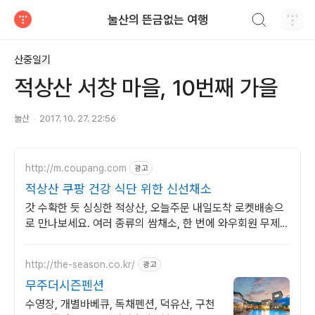
검색하기
눌산의 뜬금없는 여행
티스토리
산중일기
적상산 서창 마을, 10번째 가을
눌산
2017. 10. 27. 22:56
http://m.coupang.com
광고
적상산 쿠팡 건강 식단 위한 신선채소
갓 수확한 듯 싱싱한 적상산, 오늘주문 내일도착 로켓배송으
로 만나보세요. 여러 종류의 쌈채소, 한 번에 와우회원 무제한
무료배송으로 편리하게.
http://the-season.co.kr/
광고
무주더시즌펜션
수영장, 개별바베큐, 독채펜션, 덕유산, 구천