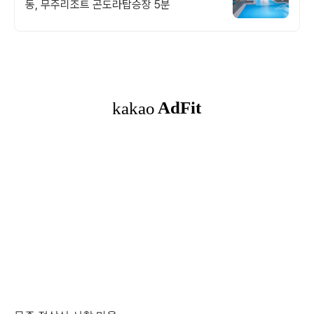
동, 무주리조트 곤도라탑승장 5분