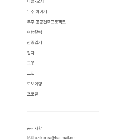
마을-오지
무주 이야기
무주 공공건축프로젝트
여행칼럼
산중일기
걷다
그꽃
그집
도보여행
프로필
공지사항
문의 ozikorea@hanmail.net