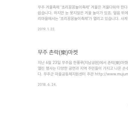
무주 겨울축제 '초리꽁꽁놀이축제' 겨울은 겨울다워야 한다
쉽습니다. 하지만 눈 못지않은 겨울 놀이가 있죠. 얼음 위
리마을에서는 ‘초리꽁꽁놀이축제’가 열리고 있습니다. 사계절
제’ 일환으로 지난해에 이어 이번이 두 번째입니다. 무주
2019. 1. 22.
은 전라권에서는 유일하게 농림축산식품부와 한국농어촌공사
을”로 선정되기도 했습니다. 초리 꽁꽁 놀이 축제’가 열리고
2월 10일까지 연날리기를 비롯한 지게 윷놀이와 팽이치기, 
을 해볼 ..
무주 촌락(樂)마켓
지난 6월 23일 무주읍 한풍루(지남공원)에서 촌락(樂)마
열린 행사는 다양한 공연과 지역 주민들이 가지고 나온 손
다. 무주군 마을공동체지원센터 주관 http://www.mujuma
11:40 보이는라디오 (1부) ❍ 안성고등학교 학생진행 - 
2018. 6. 24.
신청곡 PD : 김선지 EN : 신승민 DJ : 정재영, 전수경 12
계장 진행(나도 라디오스타) - 산골영화제, 프리마켓 참여자와
조재복 DJ : 김오수, 장유미 13:00 ~ 13..