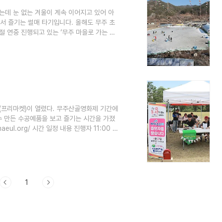
는데 눈 없는 겨울이 계속 이어지고 있어 아
에서 즐기는 썰매 타기입니다. 올해도 무주 초
 연중 진행되고 있는 ‘무주 마을로 가는 축
군 적상면 적상산 자락에 위치한 초리넝쿨마을
가 정하는 “12월 추천 여행지 농촌체험마
 있는 초리 넝쿨 마을에서는 12월 22일부터
줄타기, 송어 및 빙어낚시, 밤 구워 먹기 등
켓(프리마켓)이 열렸다. 무주산골영화제 기간에
수 만든 수공예품을 보고 즐기는 시간을 가졌
eul.org/ 시간 일정 내용 진행자 11:00 ~
산골영화제 홍보 - 프리마켓 홍보 - 사연소개 및
:00 ~ 13:00 보이는라디오 (2부) ❍ 김오수
 함께 진행하는 라디오 PD : 박경숙 EN :
1