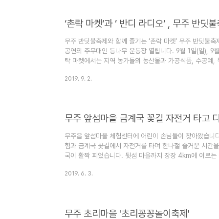
‘촌락 마켓‘과 ’ 반디 라디오‘ , 무주 반
무주 반딧불축제와 함께 즐기는 ‘촌락 마켓‘ 무주 반딧불축제
공연의 주무대인 등나무 운동장 열립니다. 9월 1일(일), 9월 
락 마켓에서는 지역 농가들의 농산물과 가공식품, 수공예, 
다. 무주 반딧불축제와 함께 즐기는 ’반디 라디오‘ 주무
2019. 9. 2.
는 매년 축제 때마다 활략하고 있는 지역 청소년들이 진행하는
~9/1일, 9/6일 ~ 9/8일, 총 5일간 운영되는 ‘반디 라디
초, 설천고, 설천초, 안성고, 안성중, 안성초 학생들이 돌아
무주 앞섬마을 금계국 꽃길 자전거 타고
무주읍 앞섬마을 체험센터에 어린이 손님들이 찾아왔습니다
험과 금계국 꽃길에서 자전거를 타며 한나절 즐거운 시간을
국이 활짝 피었습니다. 뒷섬 마을까지 장장 4km에 이르는
은 길입니다. 찾아가는 길 : 전북 무주군 무주읍 내도리 19
2019. 6. 3.
무주 초리마을 '초리꽁꽁놀이축제'