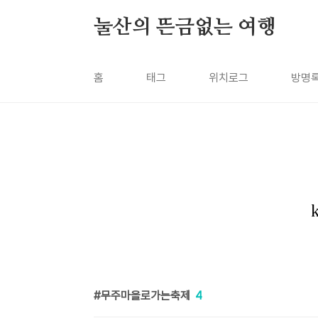
본문 바로가기
눌산의 뜬금없는 여행
홈
태그
위치로그
방명
무주마을로가는축제
4