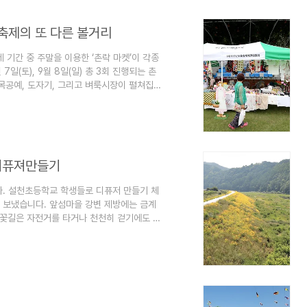
딧불축제의 또 다른 볼거리
 기간 중 주말을 이용한 ‘촌락 마켓’이 각종
7일(토), 9월 8일(일) 총 3회 진행되는 촌
목공예, 도자기, 그리고 벼룩시장이 펼쳐집니
대인 등나무운동장 맞은편 한풍루 지남공원에서
 ‘반디 라디오’ 생방송이 있습니다. 8/31
오’는 무주고, 무주중, 무주 중앙초, 무주 무주
가며 직접 진행..
 디퓨져만들기
. 설천초등학교 학생들로 디퓨저 만들기 체
 보냈습니다. 앞섬마을 강변 제방에는 금계
 꽃길은 자전거를 타거나 천천히 걷기에도 좋
35-2 (앞섬마을체험센터)