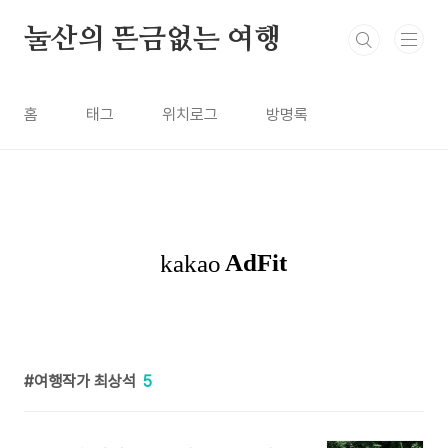
본문 바로가기
눌산의 뜬금없는 여행
홈
태그
위치로그
방명록
여행작가 최상석
5