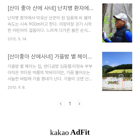
한 피해는 커 보인다. 사과는 찬바람이 불기도 전에
부의 산다. 폐광촌의 판잣집과의 첫 만남 모운동은
발갛게 익어버렸고, 호두알은 채 영글기도 전에 후
[산이 좋아 산에 사네] 난치병 환자에서 덕유산 산꾼이 된 임용재 씨
폐광촌이다. 돈을..
두둑 떨어져 버린다. 하늘의 뜻이라고는 하지만 한
난치병 환자에서 덕유산 산꾼이 된 임용재 씨 봄의
여름 땡볕 아래 힘들게 일한 농부들에게는 안타까운
속도는 시속 900m라고 한다. 아장아장 걷기 시작
일이다. 오지마을에서 문화예술의 중심공간이 된 자
한 어린아이 걸음이다. 느리게 다가온 봄은 순식간
계리 충청북도 영동군 용화면 자계리. 예나 지금이
에 초록물을 들인다. 하지만 산 깊은 골짜기가 많은
나 첩첩산중이다. 오지로 소문 난 덕에 여전히 개발
2012. 5. 14.
전라북도 무주의 봄은 느리다. 연분홍 복사꽃이 이
의 손길은 미치지 않았고, 찾아오는 외지인도 없는
제야 한창이다. 예로부터 오지의 대명사로 알려진
곳이다. 논밭은 찾아보기 힘들고 대부분 호두나 감,
무진장(무주 진안 장수)의 중심 무주에서도 산골로
[산이좋아 산에사네] 가을밤 별 헤이는 집, 반디공방
사과농사가 주업..
소문난 덕유산 자락 상조마을에도 봄빛이 무르익었
가을밤 별 헤이는 집, 반디공방 김동렬․이정숙 부부
다. 상조마을은 산너머 요란한 분위기의 리조트 단
아직은 무더운 여름의 막바지지만, 가끔 불어오는
지와는 다른, 여전히 고요한 산골마을이다. 산은 두
서늘한 바람에 가을 향내가 난다. 가을이 오면 산은
번째 생을 선물한 생명의 은인 전라북도 무주군 적
단풍으로 곱게 물들어 사람들의 눈을 즐겁게 한다.
상면 괴목리 상조마을 장자골 끝집에 사는 임용재
2010. 9. 8.
전북에 위치한 적상산은 단풍으로 아름답기로 유명
(62) 씨는 산을 생명의 은인으로 생각하며 사는 사
한 산이다. 산 이름도 붉을 적(赤) 치마 상(裳), 말
람이다. 8년 전 폐색전증이라는 흔치 않은 진단을
그대로 ‘붉은 치마를 두른 산’이란 뜻이다. 아직은
1
받았다. 갑자기 쓰러져..
푸르르지만 단풍은 곧 붉게 물들 준비를 하고 있었
다. 무주는 반딧불이로도 유명하다. 그만큼 산새도
맑고 깨끗하다는 의미다. 하늘이 깊어지는 가을이
오면, 하늘과 가까워 밤하늘의 별도 유난히 더 반짝
이는 듯 맑게 보이는 이곳. 별을 누워서 볼 수 있도