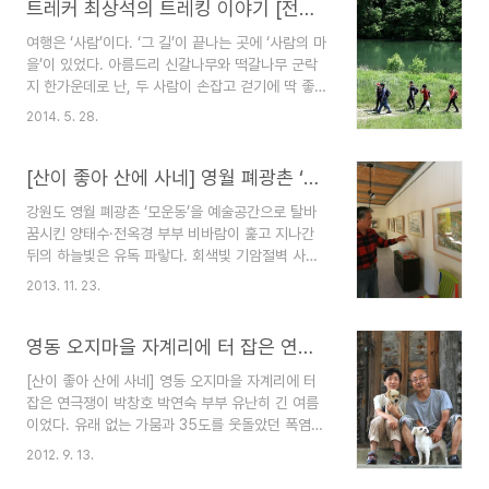
트레커 최상석의 트레킹 이야기 [전원생활 6월호]
여행은 ‘사람’이다. ‘그 길’이 끝나는 곳에 ‘사람의 마
을’이 있었다. 아름드리 신갈나무와 떡갈나무 군락
지 한가운데로 난, 두 사람이 손잡고 걷기에 딱 좋을
만큼의 그리 넓지도 좁지도 않은 숲길이다. 한낮에
2014. 5. 28.
도 어둠이 내린 숲길에는 온갖 풀꽃들로 가득하다.
풀꽃 향기에 취해 숲길을 걷노라면 어느새 하늘은
열리고 그 길 끝에서 사람의 마을을 만나게 된다. 전
[산이 좋아 산에 사네] 영월 폐광촌 ‘모운동’을 예술공간으로 탈바꿈시킨 양태수·전옥경 부부
혀 예상치 못한 광경이다. 하지만 분명 그곳에는 대
강원도 영월 폐광촌 ‘모운동’을 예술공간으로 탈바
여섯 가구의 집들이 옹기종기 모여 있었고, 굴뚝에
꿈시킨 양태수·전옥경 부부 비바람이 훑고 지나간
서는 연기가 모락모락 피어오르고 있었다. 자동차로
뒤의 하늘빛은 유독 파랗다. 회색빛 기암절벽 사이
는 갈 수 없는, 전기도, 전화도 없는 오지마을이다.
로는 산안개가 나풀거리고, 그 산안개 사이로 골골
영화 속에서나 만날 법한 이 그림은 이미 이십 년도
2013. 11. 23.
마다 둥지를 튼 사람의 마을이 한눈에 내려다보인
넘은 얘기다. 그 길 끝에서 만난 ‘사람의 마을’ ‘그
다. 석회암 지대인 강원도 영월의 아침은 이렇듯 한
길’은 지금 야생화의 보고로 알려진 ‘곰배령 가..
폭의 수묵화를 연상케 한다. 이런 멋진 풍경을 만나
영동 오지마을 자계리에 터 잡은 연극쟁이 박창호 박연숙 부부
려면 산꼭대기나 다름없는 ‘산꼬라데이 길’을 찾아
[산이 좋아 산에 사네] 영동 오지마을 자계리에 터
가면 된다. 이 길은 ‘산골짜기’이라는 뜻의 영월지방
잡은 연극쟁이 박창호 박연숙 부부 유난히 긴 여름
사투리로, 세상 사람들에게는 동화마을로 소문난
이었다. 유래 없는 가뭄과 35도를 웃돌았던 폭염은
‘모운동’으로 이어진다. 모운동에는 십수 년 전 폐광
온 산천을 메마르게 만들었다. 때 늦은 장마로 허기
의 흔적들로 가득했던 마을 풍경에 반해 드나들다
2012. 9. 13.
진 골짜기를 채우긴 했으나, 이런 이상기온으로 인
아예 터를 잡고 들어앉은 양태수(67)·전옥경(67) 부