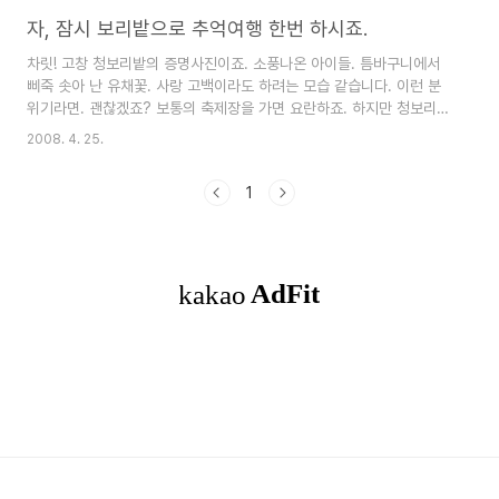
그런데 때 맞춰서 전화벨이 울립니다. 모 회사에서
굽은 길로 들어선다. 아니나 다를까 고질병인 안구
급하게 청보리밭 사진 좀 취재해서 보내달라고. 세
자, 잠시 보리밭으로 추억여행 한번 하시죠.
건조증이 순..
상에나, 이런 횡재가 어딧습니까. 돈 받고, 가고싶은
차릿! 고창 청보리밭의 증명사진이죠. 소풍나온 아이들. 틈바구니에서
곳 다녀왔으니. 횡재 맞죠? 평일이라 한산합니다.
삐죽 솟아 난 유채꽃. 사랑 고백이라도 하려는 모습 같습니다. 이런 분
아마도 주말이라면, 어마어마 했겠죠. 차도, 사람도
위기라면. 괜찮겠죠? 보통의 축제장을 가면 요란하죠. 하지만 청보리밭
말입니다. 입구에는 유채밭이, 뒤로는 청보리밭이
축제장의 풍경은 그다지 요란 할 것도 없습니다. 드넓은 보리밭 자체가
펼쳐집니다. 아직은 어린 보리지만, 싱그러운 봄빛
2008. 4. 25.
치장이니까요. 종종 걸음으로 선생님의 뒤를 따라가는 아이들의 모습이
이 예술입니다. 설렁설렁 걷기 좋은 보리밭 사잇길
귀엽습니다. 보리피리도 만들어 불어보고. 무작정 뛰는 아이들. 아마 맨
이 끝없이 이어집니다. 촉촉한 황톳길이라 발바닥도
1
흙을 밟은 기분이 좋은 가 봅니다. 사진: 2007. 4월 중순 보리밭엘 가
호강하..
면 생각나는 것이 있습니다. 홍어 맛을 아는 분이라면 아! 그거. 할겁니
다. 홍어하면 무침도 있고, 삼합도 있지만 뭐니 뭐니 해도 보리애국입니
다. 홍어 내장과 보리 새순을 넣고 끓인 애국 맛은 홍어요리의 진수라
할 수 있지..