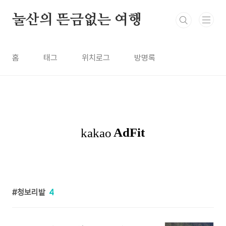
본문 바로가기
눌산의 뜬금없는 여행
홈
태그
위치로그
방명록
청보리밭
4