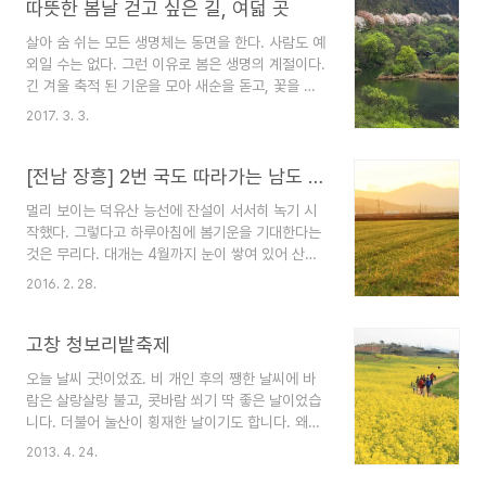
따뜻한 봄날 걷고 싶은 길, 여덟 곳
살아 숨 쉬는 모든 생명체는 동면을 한다. 사람도 예
외일 수는 없다. 그런 이유로 봄은 생명의 계절이다.
긴 겨울 축적 된 기운을 모아 새순을 돋고, 꽃을 피
운다. 사람은, 가슴을 열고, 오감으로 대지의 힘찬
2017. 3. 3.
기운을 받아들인다. 문 밖으로 나가고 싶은 욕구가
넘쳐나고, 움츠린 어깨와 굳은 몸에 생기가 돈다. 자
연과 가장 가까이 마주하는 방법으로 걷기만큼 좋은
[전남 장흥] 2번 국도 따라가는 남도 봄마중
수단이 또 있을까. '걷기'의 의미는 죽자 사자 이를
멀리 보이는 덕유산 능선에 잔설이 서서히 녹기 시
악물고 걷는 고행의 길과는 다르다. 굳이 거리와 시
작했다. 그렇다고 하루아침에 봄기운을 기대한다는
간에 의미를 부여할 이유도 없다. 보고 싶은 만큼,
것은 무리다. 대개는 4월까지 눈이 쌓여 있어 산촌
걷고 싶은 만큼만 걸으며 자연과 호흡하면 되는 것
의 봄은 멀고도 험하다. 볕 좋은 날이면 몸이 먼저
이다. 오래 묵을수록 좋은 것들이 많다. 길도 그렇
2016. 2. 28.
반응을 한다. 자연스레 집 밖으로 내몬다는 얘기다.
다. 사람의 발자국을 먹고 자란 옛길은 발바닥으로
어디를 갈까 단 1초도 고민할 이유가 없다. 긴 겨울
전해져 오는 감촉이 다르다. 길에서 향기가 난다..
의 끝자락에 갈 곳이라고는 남도 땅 말고 또 어디가
고창 청보리밭축제
있겠는가. 순천에서 2번 국도를 탔다. 고속도로가
오늘 날씨 굿!이었죠. 비 개인 후의 쨍한 날씨에 바
목포까지 시원스럽게 뚫렸다는 얘기를 익히 들었지
람은 살랑살랑 불고, 콧바람 쐬기 딱 좋은 날이었습
만, 봄마중 나온 여행자에게는 한시가 급한 게 아니
니다. 더불어 눌산이 횡재한 날이기도 합니다. 왜냐
라 눈에 담을 풍경 하나가 그리운 법이다. 남는 건
면요, 아침에 이불 빨래를 하면서 이런 생각을 했죠.
시간 밖에 없으니 굳이 고속도로를 탈 이유가 없다.
2013. 4. 24.
오늘 같은 날 고창 청보리밭이나 가면 딱 좋겠다고.
국도도 빠르다는 생각에 고흥 어디쯤인가에서 좁고