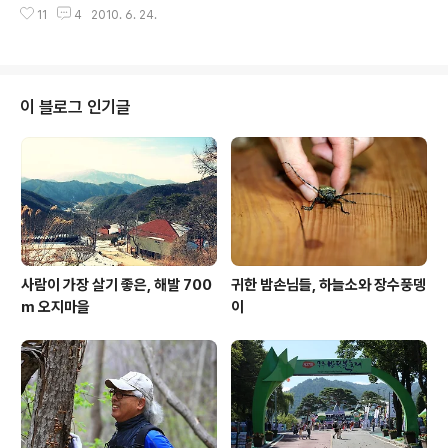
라 온 셈입니다. 강선마을은 해발 800m지만 역시 오르막
11
4
2010. 6. 24.
요합니다. 걷기 위해 즐겨 찾는 곳 중 하나가 산사입니다. 접근성과 편리성, 고즈
을 느낄 수 없는 완만한 길이 이어집니다. 초여름 녹음이 우
넉한 분위기의 숲길은 짧지만 긴 여운으로 남습니다. 초여름 숲이 아름다운 순
거진 숲길은 눈..
천 선암사를 다녀왔습니다. 선암사 숲길은 주차장에서 시작합니다. 30분 내외
의 거리로 경내를 둘러 보는 시간까지 두 시간 정도면 충분합니다. 더구나 숲길
내내 계곡이 함께해 땀이 흐를 틈이 없습니다. 숲길 중간 쯤에 있는 부도밭입니
이 블로그 인기글
다. 자생차로 유명한 '선암사 차밭'이 뒤로 이어집니다. 선암사를 더욱 유명하게
만든 명물은..
사람이 가장 살기 좋은, 해발 700
귀한 밤손님들, 하늘소와 장수풍뎅
m 오지마을
이