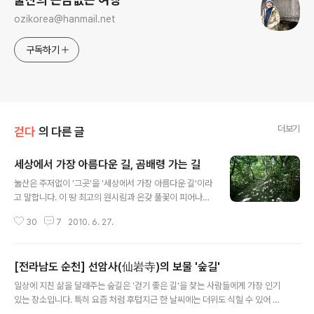
ozikorea@hanmail.net
구독하기
더보기
걷다
의 다른 글
세상에서 가장 아름다운 길, 곰배령 가는 길
글 내용
눌산은 주저없이 '그곳'을 '세상에서 가장 아름다운 길'이라
고 말합니다. 이 땅 최고의 원시림과 온갖 풀꽃이 피어나는
야생화의 보고, 사철 마르지 않는 청정옥수가 철철 넘쳐 흐
30
7
2010. 6. 27.
르는 곳. '천상의 화원'으로 소문 난 곰배령 가는 길입니다.
더 정확히는 강선마을 가는 길입니다. 강선마을 가는 길은
'설피밭'이 들목입니다. 오지여행 마니아라면 다들 '마음의
[전라남도 순천] 선암사(仙岩寺)의 보물 '숲길'
고향'이라 일컫는 오지의 대명사 강원도 인제군 기린면 진
글 내용
동리입니다. 눈이 많이 내리는 지역 특성상 설피없이는 못
일상에 지친 삶을 달래주는 숲길은 '걷기 좋은 길'을 찾는 사람들에게 가장 인기
산다 해서 마을 이름도 '설피밭'입니다. 설피밭은 해발 70
있는 장소입니다. 특히 요즘 처럼 후텁지근 한 날씨에는 더위도 식힐 수 있어 일
0m 고지대입니다. 느낄 수 없을 만큼 완만한 오르막을 올
석이조가 아닐까 합니다. 빠르게 흐르는 세상이라지만 잠시 쉬어가는 여유도 필