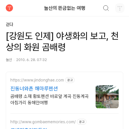
검색하기
눌산의 뜬금없는 여행
티스토리
걷다
[강원도 인제] 야생화의 보고, 천
상의 화원 곰배령
눌산
2010. 6. 28. 07:32
https://www.jindonghae.com
광고
진동너와촌 해마루펜션
곰배령 소재 황토펜션 바로앞 계곡 진동계곡
아침가리 동해안여행
http://www.gombaememories.com/
광고