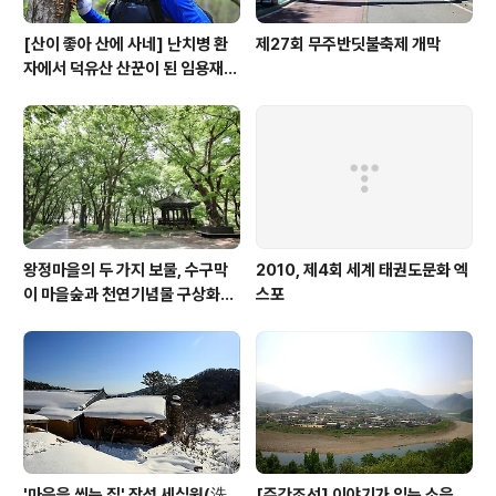
[산이 좋아 산에 사네] 난치병 환
제27회 무주반딧불축제 개막
자에서 덕유산 산꾼이 된 임용재
씨
왕정마을의 두 가지 보물, 수구막
2010, 제4회 세계 태권도문화 엑
이 마을숲과 천연기념물 구상화강
스포
편마암
'마음을 씻는 집' 장성 세심원(洗
[주간조선] 이야기가 있는 소읍