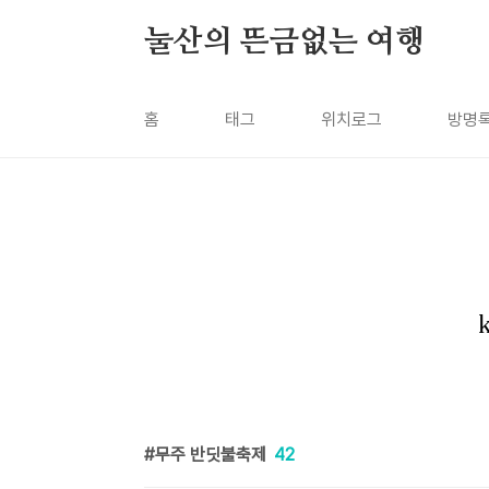
본문 바로가기
눌산의 뜬금없는 여행
홈
태그
위치로그
방명
무주 반딧불축제
42