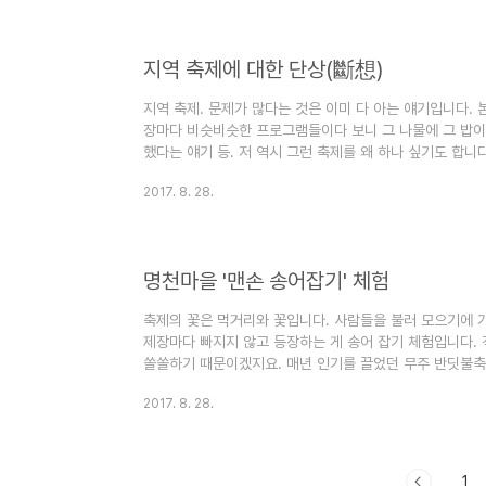
마을로 옛 지명은 바깥신뎅으로 신당이 있어 붙여진 지명입
하고 있어 덕유산 천마 마을이라고도 합니다. 외당마을은 사
다. 특별한 ..
지역 축제에 대한 단상(斷想)
지역 축제. 문제가 많다는 것은 이미 다 아는 얘기입니다. 
장마다 비슷비슷한 프로그램들이다 보니 그 나물에 그 밥이
했다는 얘기 등. 저 역시 그런 축제를 왜 하나 싶기도 합니
지역 경제에 얼마나 도움이 될까 의문이 들기도 합니다. 몇
2017. 8. 28.
겠습니다. 조잡한 조형물들 하며, 단 며칠간의 행사를 위해
가 아니죠, 바가지요금도 여전합니다. 코딱지만 한 도시락 
만 나더라고도 합니다. 축제 담당자와 전문가들이 풀어야 할
지 진..
명천마을 '맨손 송어잡기' 체험
축제의 꽃은 먹거리와 꽃입니다. 사람들을 불러 모으기에 가
제장마다 빠지지 않고 등장하는 게 송어 잡기 체험입니다. 
쏠쏠하기 때문이겠지요. 매년 인기를 끌었던 무주 반딧불축제
께 진행하고 있는 명천마을의 ‘무주 마을로 가는 축제’에 가
2017. 8. 28.
산 자락, 무주군 안성면 죽천리 명천마을은 본래 맑고 깨끗
러진 곳이라 하여 명천(鳴川)이라 불리다가 맑고 깨끗한 
다. 해발 500m 정도 되는 산촌으로 물과 숲에서 따온 ‘물 
1