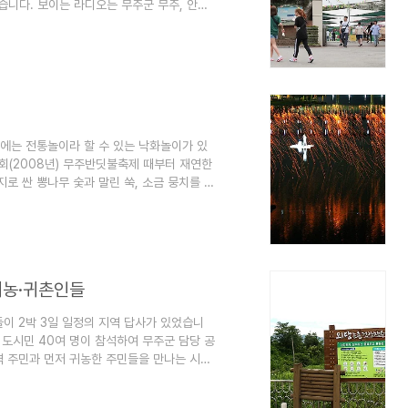
니다. 보이는 라디오는 무주군 무주, 안성,
가 진행합니다. 황인홍 무주군수와 관광객 등
며, 축제장 곳곳에서도 들을 수 있습니다. 9
회와 대박이 아부지 이동국 선수 인터뷰도 진행
에는 전통놀이라 할 수 있는 낙화놀이가 있
2회(2008년) 무주반딧불축제 때부터 재연한
로 싼 뽕나무 숯과 말린 쑥, 소금 뭉치를 남
고 불을 붙이면 줄을 타고 들어가는 불꽃이 장
나는 소리와 바람에 날리는 숯가루 불꽃이 물
만, 순간적인 감동을 주는 반면, 낙화놀이는
 그 여운이 길다는 것이 특징입니다. 낙화놀
귀농·귀촌인들
이 2박 3일 일정의 지역 답사가 있었습니
 도시민 40여 명이 참석하여 무주군 담당 공
역 주민과 먼저 귀농한 주민들을 만나는 시간
당 마을 박종환 이장 집을 찾은 예비 귀농인들
한 자연부락입니다. 덕유산 서쪽자락에 위치한