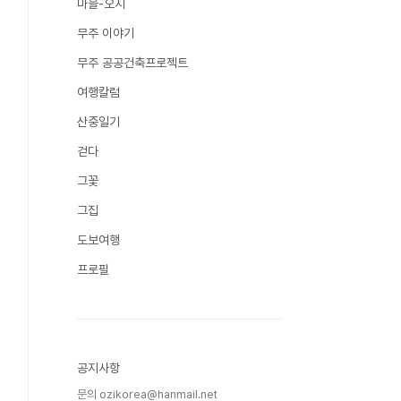
마을-오지
무주 이야기
무주 공공건축프로젝트
여행칼럼
산중일기
걷다
그꽃
그집
도보여행
프로필
공지사항
문의 ozikorea@hanmail.net