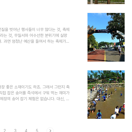
니다. 안성의 특용작물인 천마를 많이 재배
계절 '마을로 가는 축제'를 진행하고 있습니
본질을 벗어난 행사들이 너무 많다는 것, 축제
라는 것, 무질서와 어수선한 분위기에 실망
다. 과연 엄청난 예산을 들여서 하는 축제가
몇 집단만의 잔치가 아닌지, 솔직히 잘 모르
 엄청난 예산 낭비하는 모습, 하루 이틀 얘기
하나에 7900원이나 하더군요. 오히려 짜증
 숙제입니다. 무주 반딧불축제가 9월 3일까
장 좋은 소재이기도 하죠. 그래서 그런지 축
직접 잡은 송어를 즉석에서 구워 먹는 재미가
장의 송어 잡기 체험은 없습니다. 대신, 함
시면, 짜릿한 손 맛을 느낄 수 있습니다. 덕유
한 개울물과 이름 모를 산새들의 소리가 어우
냇물로 인해 명천(明川)으로 바뀌었다고 합니
숲 마을’ 이란 또 다른 이름도 갖고 있습니..
2
3
4
5