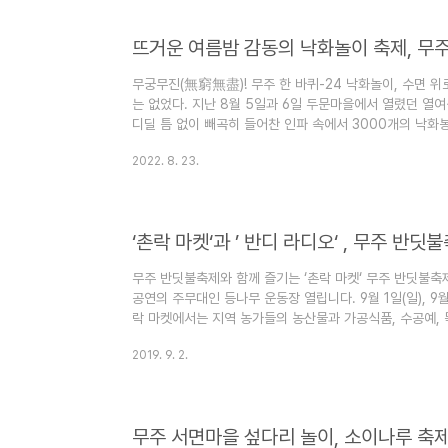
뜨거운 여름밤 감동의 낙화놀이 축제, 무주
무궁무진(無窮無盡)! 무주 한 바퀴-24 낙화놀이, 수면 위
는 없었다. 지난 8월 5일과 6일 두문마을에서 열렸던 열
디딜 틈 없이 빼곡히 들어찬 인파 속에서 3000개의 낙화
향연은 가히 장관이었다. 안성 낙화놀이 축제는 안성면 금
2022. 8. 23.
오고 있는 축제다. 마을의 수호신인 당산나무에서 마을의 
을 시작으로 하여 낙화놀이 시연까지, 축제는 늦은 밤까지 
두문마을 낙화놀이 보존회 서홍원 총무가 낙화놀이 시작을 
리나라 ..
‘촌락 마켓‘과 ’ 반디 라디오‘ , 무주 반
무주 반딧불축제와 함께 즐기는 ‘촌락 마켓‘ 무주 반딧불축제
공연의 주무대인 등나무 운동장 열립니다. 9월 1일(일), 9월 
락 마켓에서는 지역 농가들의 농산물과 가공식품, 수공예, 
다. 무주 반딧불축제와 함께 즐기는 ’반디 라디오‘ 주무
2019. 9. 2.
는 매년 축제 때마다 활략하고 있는 지역 청소년들이 진행하는
~9/1일, 9/6일 ~ 9/8일, 총 5일간 운영되는 ‘반디 라디
초, 설천고, 설천초, 안성고, 안성중, 안성초 학생들이 돌아
무주 서면마을 섶다리 놀이, 소이나루 축