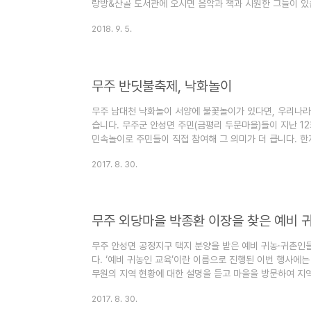
랑방&산골 도서관에 오시면 음악과 책과 시원한 그늘이 있습
설천고등학교 학생들과 장유미 아나운서, 김오수 시민 DJ
2018. 9. 5.
과 토크도 진행하고, 아프리카 TV를 통해 실시간 생중계되
월 8일(토) 11시부터는 전북 현대 모터스 축구단 팬사인
합니다.
무주 반딧불축제, 낙화놀이
무주 남대천 낙화놀이 서양에 불꽃놀이가 있다면, 우리나라
습니다. 무주군 안성면 주민(금평리 두문마을)들이 지난 1
민속놀이로 주민들이 직접 참여해 그 의미가 더 큽니다. 한지
대천을 가로지르는 긴 줄 하나에 100~200개 정도 매달
2017. 8. 30.
관을 이룹니다. 소금이 들어 간 한지 뭉치가 타들어갈 때 
위로 날리며 절정에 달합니다. 현대식 불꽃놀이는 화려하지
서서히 타들어 가면서 약 30여 분에 걸쳐 진행되기 때문에
이를..
무주 외당마을 박종환 이장을 찾은 예비 
무주 안성면 공정지구 택지 분양을 받은 예비 귀농·귀촌인들
다. ‘예비 귀농인 교육’이란 이름으로 진행된 이번 행사에는
무원의 지역 현황에 대한 설명을 듣고 마을을 방문하여 지
을 가졌습니다. 귀촌 한 지 7개월 만에 마을 이장이 된 외
2017. 8. 30.
을 취재했습니다. 외당마을은 무주군 안성면 공정리에 속