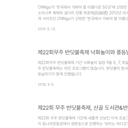
CNNgo가 ‘한국에서 가봐야 할 아름다운 50곳’에 선정한
소이나루 축제와 섶다리 전통 회혼례(回婚禮) 2012년 미
개 사이트인 CNNgo가 선정한 ‘한국에서 가봐야 할 아름다운 50곳
in Korea)'에 무주읍 남대천 섶다리가 선정되었다. 제주
2019. 5. 13.
공룡능선, 울릉도 해안도로, 지리산 천왕봉, 전남 담양 죽
와 함께 남대천 섶다리가 어깨를 나란히 했다는 점에서 대단
현대의 철근 콘크리트 다리가 만들어지기 전, 옛 선인들이 강
제22회무주 반딧불축제 낙화놀이와 풍등
제22회무주 반딧불축제 기간 낙화놀이 일정 9월 5, 7, 8일 
주 반딧불축제는 야간 프로그램이 많습니다. 반딧불이 탐사
등날리기가 함께 진행됩니다.
2018. 9. 5.
제22회 무주 반딧불축제, 산골 도서관&
제22회 무주 반딧불축제 기간에 새롭게 선보인 이색 프로그
지 등나무운동장에서 생방송으로 진행하는 '보이는 라디오'와