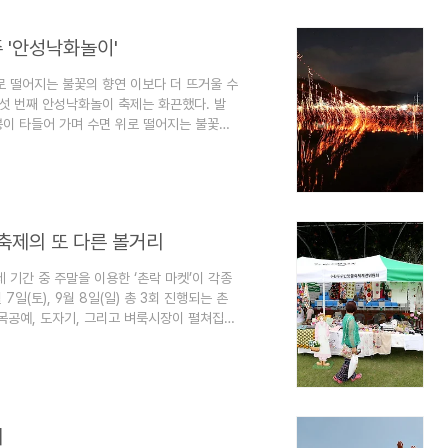
 '안성낙화놀이'
로 떨어지는 불꽃의 향연 이보다 더 뜨거울 수
여섯 번째 안성낙화놀이 축제는 화끈했다. 발
봉이 타들어 가며 수면 위로 떨어지는 불꽃의
평리 두문마을 주민들이 주축이 되어 매년 해
안녕과 평온을 기원하는 대동제를 지내는 것
이어졌다. 우리나라 전통 불꽃놀이 저녁 9시.
알리며 “낙화놀이는 눈과 귀로 보고 듣는 우
딧불축제의 또 다른 볼거리
 기간 중 주말을 이용한 ‘촌락 마켓’이 각종
7일(토), 9월 8일(일) 총 3회 진행되는 촌
목공예, 도자기, 그리고 벼룩시장이 펼쳐집니
대인 등나무운동장 맞은편 한풍루 지남공원에서
 ‘반디 라디오’ 생방송이 있습니다. 8/31
오’는 무주고, 무주중, 무주 중앙초, 무주 무주
가며 직접 진행..
제