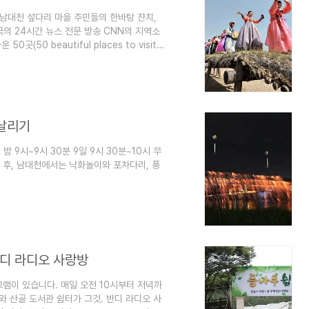
 남대천 섶다리 마을 주민들의 한바탕 잔치,
국의 24시간 뉴스 전문 방송 CNN의 지역소
(50 beautiful places to visit
도 성산일출봉, 부산 광안대교, 설악산 신선대
녹원 등 우리나라에서 내노라하는 대표 관광지
히 영광스러운 일이 아닐 수 없다. 섶다리는
을 건너기 위한 ..
날리기
밤 9시~9시 30분 9일 9시 30분~10시 무
 후, 남대천에서는 낙화놀이와 포차다리, 풍
반디 라디오 사랑방
램이 있습니다. 매일 오전 10시부터 저녁까
 산골 도서관 쉼터가 그것. 반디 라디오 사