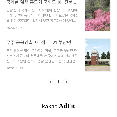
국화를 닮은 홍도화 국화도 꽃, 진분홍 국화도화
금강 변에 국화도 꽃(국화도화)이 한창이다. 예년에
비해 꽃잎이 풍성하고 화려하다. 국화도꽃은 국화꽃
을 닮은 홍도화다. 멀리서 보면 홍도화처럼 보이지
만 자세히 보면 꽃이 국화를 닮았다. 하여, 국화도화
2023. 4. 14.
또는 국화도 꽃이라 부른다. 무주군 부남면사무소
건너편 강변이다.
무주 공공건축프로젝트 -21 부남면 행정복지센터(부남면사무소)와 천문대
금강 최상류 별이 쏟아지는 마을, 무주군 부남면 면
사무소에 콘도와 천문대를 만들어 지역의 정체성을
찾으려고 했던 건축가 충남 금산군과 전북 진안군에
접한 부남면은 면적 69.4㎢, 인구 약 1,500명으
2020. 4. 23.
로 무주군에서 가장 면적이 좁고, 인구가 적은 면이
다. 무주 땅을 지나는 약 20여km 금강 최상류로 수
상레저 스포츠인 래프팅 명소로 알려져 있다. 금산
1
이 인접한 탓에 오래전부터 인삼재배 농가가 많고
산림의 비중이 81%에 달해 강촌이면서도 산촌의
분위기에 난다. 이러한 부남면의 지리적, 지형적 여
건으로 인해 정기용 건축가가 부남면 주민자치센터
를 설계하면서 천문대를 계획하게 된 것은 어쩌면
당연하다 볼 수 있다. 정기용 건축가가 천문대 건축