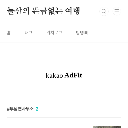
본문 바로가기
눌산의 뜬금없는 여행
홈
태그
위치로그
방명록
부남면사무소
2