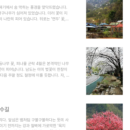
골짜기에서 숨 막히는 풍경을 맞닥뜨렸습니다.
 살구나무가 심어져 있었습니다. 더러 꽃이 지
 나란히 피어 있습니다. 뒤로는 '연두' 꽃,
 보기 힘듭니다. 각기 꽃이 피는 시기가 다
 저는 횡재를 했습니다. 보기만 해도 배가 부
 등나무 꽃, 피나물 군락 4월은 본격적인 나무
꽃이 피어납니다. 남도는 이미 벚꽃이 한창이
다음 주말 정도 절정에 이를 듯합니다. 자, 4
분위기에서 피는가도 중요하겠지요. 복사꽃,
니다. 또 해발 1천 미터 산정에서 만나는 노
벚꽃 무주 시외버스터미널 건너편 언덕 위에는
전주 한벽당, 남원 광한루와 함께 호남..
로수길
리다. 앞섬은 뱀처럼 구불구불하다는 뜻의 사
이기 전까지는 강과 절벽에 가로막힌 ‘육지