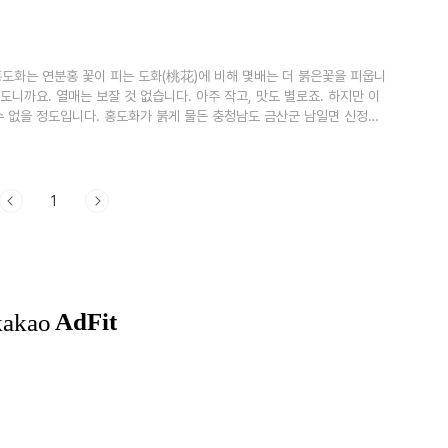
일면 신정리 홍도마..
홍도화는 연분홍 꽃이 피는 도화(桃花)에 비해 몇배는 더 붉은꽃을 피웁니
도니까요. 열매는 보잘 것 없습니다. 아주 작고, 맛도 별로죠. 하지만 이
수 없을 정도입니다. 홍도화가 붉게 물든 충청남도 금산군 남일면 신정리
形)이라하여 명당터로 손꼽히던 홍도마을입니다. 만개한 홍도화로 마을
거리인 홍도마을 주변 가로수는 홍도화입니다. 봄꽃같지 않은 때아닌 붉은
 옅은색이 주류를 이룹..
1