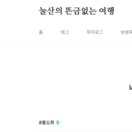
본문 바로가기
눌산의 뜬금없는 여행
홈
태그
위치로그
방명
홍도화
8