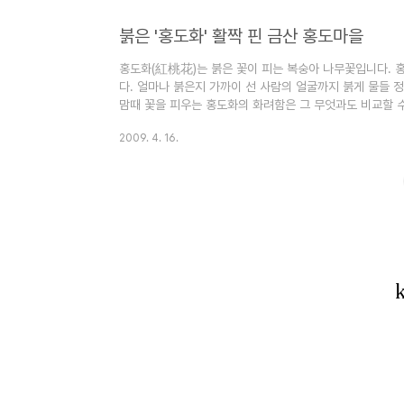
니다. 덕분에 느긋하게 꽃구경에 나섭니다. 충남 금산군 남
붉은 '홍도화' 활짝 핀 금산 홍도마을
홍도화(紅桃花)는 붉은 꽃이 피는 복숭아 나무꽃입니다. 
다. 얼마나 붉은지 가까이 선 사람의 얼굴까지 붉게 물들 정
맘때 꽃을 피우는 홍도화의 화려함은 그 무엇과도 비교할 
홍도마을을 다녀왔습니다. 예로부터 홍도낙반형(紅桃落盤
2009. 4. 16.
은 온통 붉은 물이 들었습니다. 금산 읍내에서 10여 분 
꽃이 피어 요란합니다. 봄꽃은 대부분 흰색이나 노란색 같은