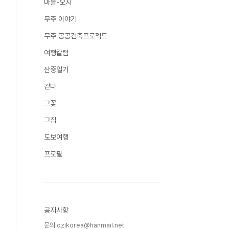
마을-오지
무주 이야기
무주 공공건축프로젝트
여행칼럼
산중일기
걷다
그꽃
그집
도보여행
프로필
공지사항
문의 ozikorea@hanmail.net