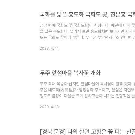
국화를 닮은 홍도화 국화도 꽃, 진분홍 
금강 변에 국화도 꽃(국화도화)이 한창이다. 예년에 비해 
을 닮은 홍도화다. 멀리서 보면 홍도화처럼 보이지만 자세히
또는 국화도 꽃이라 부른다. 무주군 부남면사무소 건너편 
2023. 4. 14.
무주 앞섬마을 복사꽃 개화
무주 최대 복숭아 산지인 앞섬마을에 복사꽃이 활짝 폈다.
주읍 내도리(內島里)가 행정상의 주소이고, 앞섬은 자연부락
정도로 금강이 마을을 크게 감싸고돌아 나가는 전형적인 물
에 최적의 장소로 알려져 있다.
2020. 4. 13.
[경북 문경] 나의 살던 고향은 꽃 피는 산