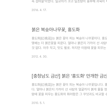
속 섬마을’이었다. 일교차가 크고 일조량이 풍부해 과육이 
반딧불복숭아의 주산지인 앞섬마을 일대는 지금 꽃천지다. 
2016. 4. 17.
로 심어진 홍도화가 만발했다. 홍도화 가로수길은 앞섬(전도
진다. 좌우로는 온통 복숭아 밭이고, 크게 휘돌아 금강이 흐
는 짧지만, 붉은 겹꽃이 화려해서 주변의 복사꽃과 배꽃을 
너서 강변으로 내..
붉은 복숭아나무꽃, 홍도화
홍도화(紅桃花)는 붉은 꽃이 피는 복숭아 나무꽃이다. 홍도
몇배는 더 붉은꽃을 피운다. 얼마나 붉은지 가까이 선 사람
것 없다. 아주 작고, 맛도 별로. 하지만 이맘때 꽃을 피우
없을 정도다. 홍도화는 충청남도 금산군 남일면 신정리 홍도
2012. 4. 30.
는 끝났지만, 여전히 꽃은 붉게 피어 있다. 축제가 끝난 후
가는 곳이지만, 아쉬움 점이 많다. 주로 도로변 가로수로 심
이 없다. 대부분 어린 묘목이어서 시간이 많이 흘러야 할 것
[충청남도 금산] 붉은 '홍도화' 만개한 금
홍도화(紅桃花)는 붉은 꽃이 피는 복숭아 나무꽃입니다. 
다. 얼마나 붉은지 가까이 선 사람의 얼굴까지 붉게 물들 정
맘때 꽃을 피우는 홍도화의 화려함은 그 무엇과도 비교할 
홍도화로 가득합니다. 이번주가 절정입니다. 지난 주말에
2010. 5. 1.
을 일주일 늦췄지만, 꽃은 이번주가 절정으로 보입니다. 참