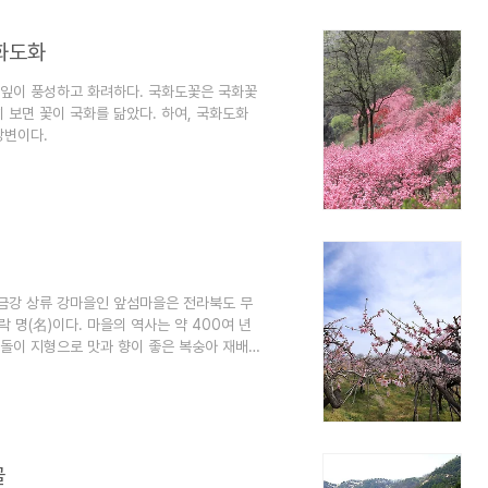
국화도화
꽃잎이 풍성하고 화려하다. 국화도꽃은 국화꽃
 보면 꽃이 국화를 닮았다. 하여, 국화도화
강변이다.
 금강 상류 강마을인 앞섬마을은 전라북도 무
 명(名)이다. 마을의 역사는 약 400여 년
돌이 지형으로 맛과 향이 좋은 복숭아 재배
골