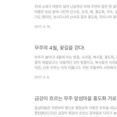
취재 소재가 마땅치 않아 난감하던 차에 우연히 찾은 한 
허름한 토담 앞에 나란히 산수유, 모과, 배, 홍도화, 자두,
기도 했지만, 보시다시피 산수유 꽃과 홍도화, 자두나무 꽃이
산벚꽃이 흐드러지게 피었고요. 이렇게 함께 꽃이 핀 모습은
2017. 4. 16.
르니까요. 각설하고, 이런 경우를 횡재라고 하죠. 네, 어제
르고, 눈을 감아도 여전히 떠오르는 그 풍경을 말입니다.
무주의 4월, 꽃길을 걷다!
무주가 봄이다! 4월에 피는 벚꽃, 사과꽃, 복사꽃, 홍도화,
꽃의 계절입니다. 대표적인 것이 벚꽃이고, 복사꽃과 사과
지만, 산촌 무주는 아직 이릅니다. 이번 주말부터 시작해서 
월 무주에는 어떤 꽃들이 필까요. 흔한 벚꽃이지만, 어떤 
2017. 4. 4.
사과꽃이 피고, 이색적인 공간에서 만나는 등나무 꽃이 있습
란 피나물 군락은, 천상의 화원이 따로 없습니다. 한풍루 
호남 최고의 누각이라 불리는 한풍루(寒風樓)가 있습니다. 
금강이 흐르는 무주 앞섬마을 홍도화 가
앞섬마을은 자연부락 명으로 행정상의 지명은 무주읍 내도
행천(蛇行川)인 금강이 휘감아 흐르는 강마을로 다리가 놓