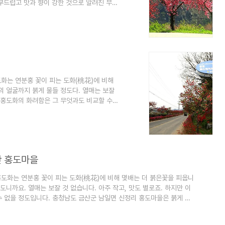
부드럽고 맛과 향이 강한 것으로 알려진 무주
복사꽃이 활짝 꽃을 피웠고, 배꽃과 가로수
) 다리에서 뒷섬(후도) 다리 입구까지 이어
른다. 홍도화 가로수길은 1km 내외로 거리
압도하는 분위기다. 뒷섬 다리(후도교)를 건
화는 연분홍 꽃이 피는 도화(桃花)에 비해
의 얼굴까지 붉게 물들 정도다. 열매는 보잘
는 홍도화의 화려함은 그 무엇과도 비교할 수
마을에 가면 만날 수 있다. 지난 주말 축제
라 고요하다. 지나는 길에 잠시 들렀다. 매년
어져 있어 꽃을 감상하며 걷기 좋은, 그런 길
 같다. 신정리 홍도마을은 전형적인 시..
산 홍도마을
홍도화는 연분홍 꽃이 피는 도화(桃花)에 비해 몇배는 더 붉은꽃을 피웁니
도니까요. 열매는 보잘 것 없습니다. 아주 작고, 맛도 별로죠. 하지만 이
수 없을 정도입니다. 충청남도 금산군 남일면 신정리 홍도마을은 붉게 핀
 홍도마을에서는 홍도화축제가 열렸습니다. 이상저온 현상으로 축제 일정
 묘한 봄날씨 때문에 꽃도 고생이 많습니다. 축제 후 찾은 마을은 고요합