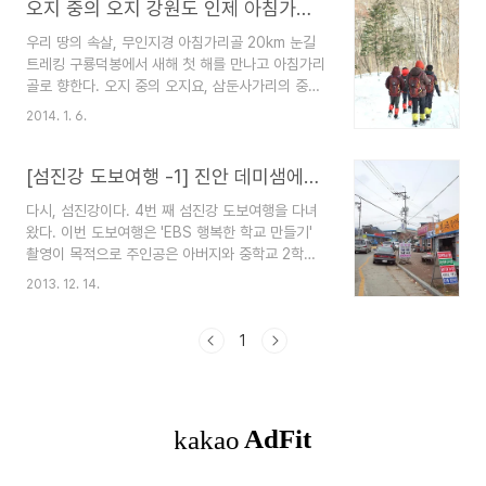
오지 중의 오지 강원도 인제 아침가리골, 눈길 13시간을 걷다.
우리 땅의 속살, 무인지경 아침가리골 20km 눈길
트레킹 구룡덕봉에서 새해 첫 해를 만나고 아침가리
골로 향한다. 오지 중의 오지요, 삼둔사가리의 중심
인 아침가리골은 오지여행 매니아들의 고향 같은 곳
2014. 1. 6.
이다. 눌산 또한 이곳을 드나든지 20년이 넘었다.
아침가리골을 처음 만나고 첫눈에 반했다. 그리고
오지여행가가 되었다. 아침가리골은 예나 지금이나
[섬진강 도보여행 -1] 진안 데미샘에서 방화마을까지
변함이 없다. 여전히 전기도 전화도 없다. 사철 마르
다시, 섬진강이다. 4번 째 섬진강 도보여행을 다녀
지 않는 청정옥수가 흘러 넘친다. 안타까운 것은 이
왔다. 이번 도보여행은 'EBS 행복한 학교 만들기'
곳을 찾는 이들의 수준이 변했다. 즉, 예의가 없어졌
촬영이 목적으로 주인공은 아버지와 중학교 2학년
다는 얘기다. 자연에 대한, 최소한의 예의 말이다.
아들 기현이다. 섬진강은 전라북도 진안 데미샘에서
구룡덕봉 삼거리에서 구룡덕봉에 올라 새해 첫 해를
2013. 12. 14.
발원하여 임실과 순창, 전라남도 곡성과 순천, 구례,
만나고, 다시 구룡덕봉 삼거리에서 아침가리골을 지
경상남도 하동군을 지나 전라남도 광양 망덕포구에
나 방동약수가 있는 방동리까지 20여km 를 걸었
서 남해바다로 스며드는. 길이 220km에 달하는 우
1
다. 아침 5..
리나라에서 다섯 번째로 긴 강이다. 강의 길이는
220km지만 도보코스로는 240km 이상이다. 사람
마다 걷는 길이 다르고, 현지 상황에 따라 걷다보면
그 길이는 더 늘어날 수 있다. 이번 여행은 4박5일
이라는 정해진 일정에 따라 움직이다 보니 전 구간
을 다 걷지는 못했다. 차량통행이 많은 지역이나 공