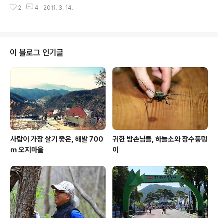
다. 강원도 살때 어르신들에게서 들은 말인데요, 비가 많이 내려 홍수가 난게 아
새로 지어주겠다는 제안도 거부하고, 언제나 그자리를 지
2
4
2011. 3. 14.
니고 눈 녹은 물이 홍수 난 것 처럼 흐른다는 말입니다. 요즘 그렇습니다. 산아래
키고 있습니다. 고집스럽게 한 자리를 지키고 있는 저 대장
에서 보이는 적상산에 눈이 거의 다 녹았습니다. 덕분에 계곡 물소리가 요란합
간 주인이 참 고맙다는 생각이 듭..
니다. 숲은 지금 봄맞이가 한창입니다. 채 한 뼘이 안 되는 작은 풀꽃이 여기저기
서 솟아나고 있습니다. 춘설에 촉촉이 젖은 몽실몽실한 흙을 밀고 올라오는 키
작은 풀꽃은 경이롭기까지 합니다. 숲은 고요합니다. 더불어 편안함과 함께 마
이 블로그 인기글
음 또한 너그러워집니다. 숲에 따라 붙는 수식어들 대부분은 ‘어머니 품속‘ 같은
따스함이 묻..
사람이 가장 살기 좋은, 해발 700
귀한 밤손님들, 하늘소와 장수풍뎅
m 오지마을
이