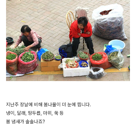
지난주 장날에 비해 봄나물이 더 눈에 띕니다.
냉이, 달래, 땅두릅, 마위, 쑥 등
봄 냄새가 솔솔나죠?