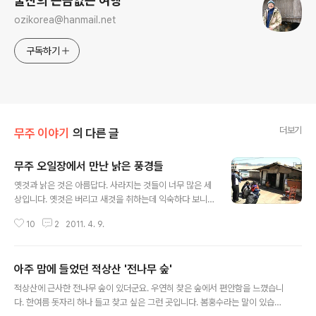
눌산의 뜬금없는 여행
ozikorea@hanmail.net
구독하기
더보기
무주 이야기
의 다른 글
무주 오일장에서 만난 낡은 풍경들
글 내용
옛것과 낡은 것은 아름답다. 사라지는 것들이 너무 많은 세
상입니다. 옛것은 버리고 새것을 취하는데 익숙하다 보니
국가고 개인이고 간에 온통 '신상'이 판을 칩니다. 산을 깎
10
2
2011. 4. 9.
고 낡은 건물을 부수는 일이 익숙해져버린 것이지요. 진정
한 가치를 모르는 자들의 한순간 실수로 말입니다. 무주 장
터에서 만난 낡은 것들입니다. 낡은 것이 아름답다는 진리
아주 맘에 들었던 적상산 '전나무 숲'
를 새삼 느낄 수 있는 풍경들이죠. 무주 장터에 가면 낡은
글 내용
건물 한 채가 있습니다. 대부분의 상가가 현대식으로 쌈빡
적상산에 근사한 전나무 숲이 있더군요. 우연히 찾은 숲에서 편안함을 느꼈습니
하게 단장을 했지만, 여전히 옛 모습 그대로입니다. '우리
다. 한여름 돗자리 하나 들고 찾고 싶은 그런 곳입니다. 봄홍수라는 말이 있습니
대장간'입니다. 주인은 장터의 터줏대감입니다. 관청에서