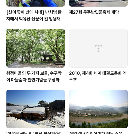
[산이 좋아 산에 사네] 난치병 환
제27회 무주반딧불축제 개막
자에서 덕유산 산꾼이 된 임용재
씨
왕정마을의 두 가지 보물, 수구막
2010, 제4회 세계 태권도문화 엑
이 마을숲과 천연기념물 구상화강
스포
편마암
'마음을 씻는 집' 장성 세심원(洗
[주간조선] 이야기가 있는 소읍