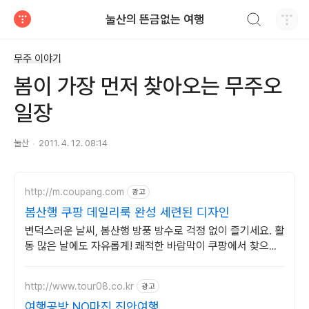
검색하기
눌산의 뜬금없는 여행
티스토리
무주 이야기
봄이 가장 먼저 찾아오는 무주오
일장
눌산
2011. 4. 12. 08:14
http://m.coupang.com
광고
봄산행 쿠팡 데일리룩 완성 세련된 디자인
변덕스러운 날씨, 봄산행 방풍 방수로 걱정 없이 즐기세요. 활
동 많은 날에도 자유롭게! 쾌적한 바람막이 쿠팡에서 찾으세
요.
http://www.tour08.co.kr
광고
여행공방 NO마진 진안여행