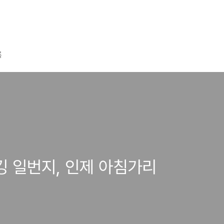
록
킹 일번지, 인제 아침가리