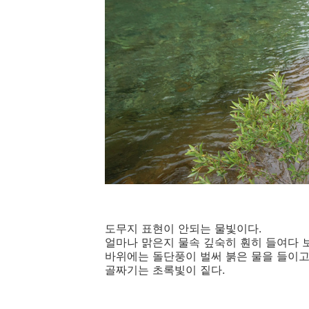
도무지 표현이 안되는 물빛이다.
얼마나 맑은지 물속 깊숙히 훤히 들여다 
바위에는 돌단풍이 벌써 붉은 물을 들이고
골짜기는 초록빛이 짙다.