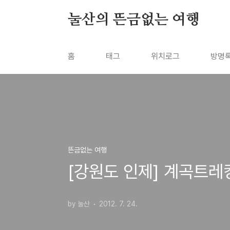
본문 바로가기
눌산의 뜬금없는 여행
홈
태그
위치로그
방명
뜬금없는 여행
[강원도 인제] 계곡트레
by 눌산
2012. 7. 24.