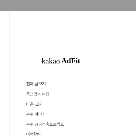
전체 글보기
뜬금없는 여행
마을-오지
무주 이야기
무주 공공건축프로젝트
여행칼럼