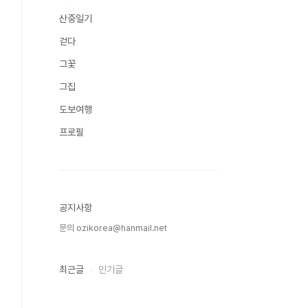
산중일기
걷다
그꽃
그집
도보여행
프로필
공지사항
문의 ozikorea@hanmail.net
최근글
인기글