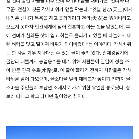
강 건너 봉길 마을을 마주 보며 약
㎞
쯤을 내려가면
선녀와 나
1
‘
무꾼
전설이 깃든 각시바위가 앞을 막는다
옛날 천상
天上
에서
’
. “
(
)
내려온 선녀가 목욕을 하고 올라가려다 천의
天衣
를 잃어버리고
(
)
오르지 못하자 인간세계에 남아 결혼하고 아들 셋을 낳았는데
후
,
에 선녀가 천의를 찾아 입고 하늘로 올라가고 있을 때 하늘에서 내
린 벼락을 맞고 떨어져 바위가 되어버렸다
는 이야기다
각시바위
”
.
는 한 사람 겨우 지나다닐 수 있는 굴이 뚫려 있다
일제강점기에
.
굴암리 대뜰까지 농업용수를 대기 위해 사람들이 일일이 정을 쪼
아 만든 인공 수로
水路
로
이 굴이 뚫리기 전까지 사람들은 각시
(
)
,
바위를 넘어 다녔으며
율소마을 앞의 대티교가 놓이기 전까지 율
,
소마을 주민들이 부남면 소재지로 가기 위한 유일한 통로였다
장
.
보러 다니고 학교 다니던 길이었던 셈이다
.