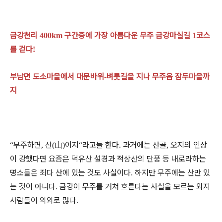
금강천리
구간중에 가장 아름다운 무주 금강마실길
코스
400km
1
를 걷다
!
부남면 도소마을에서 대문바위
벼룻길을 지나 무주읍 잠두마을까
-
지
무주하면
산
山
이지
라고들 한다
과거에는 산골
오지의 인상
“
,
(
)
“
.
,
이 강했다면 요즘은 덕유산 설경과 적상산의 단풍 등 내로라하는
명소들은 죄다 산에 있는 것도 사실이다
하지만 무주에는 산만 있
.
는 것이 아니다
금강이 무주를 거쳐 흐른다는 사실을 모르는 외지
.
사람들이 의외로 많다
.