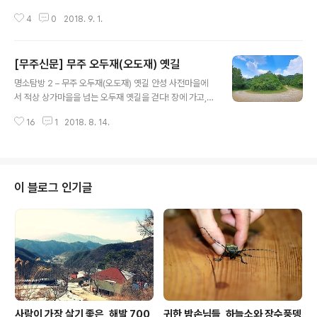
름을 보냈다. 사상 유례 없는 폭염에 지칠 대로 지쳐 연례행
4
0
2018. 9. 1.
사 같은 피서마저 거른 이들이 많다고 한다. 설상가상으로
폭염 후 태풍까지 왔으니. 부디 편안한 가을맞이가 되길 빌
어 본다. 달팽이 사육과 체험 활동으로 되찾은 건강한 삶
[무주신문] 무주 오두재(오도재) 옛길
“귀엽잖아요. 얼마나 예쁘고 사랑스러운지 아세요?” 충북
글 내용
영동군 상촌면 상도대리 달팽이 농장에서 만난 우상희 씨
명소탐방 2 – 무주 오두재(오도재) 옛길 안성 사전마을에
는 자신이 키우고 있는 달팽이를 가리키며 무한 애정을 드
서 적상 상가마을을 넘는 오두재 옛길을 걷다! 장에 가고,
러냈다. 식용달팽이가 있다는 것은 다들 알겠지만, 국내에
학교 가던 길, 산적의 전설이 깃든 옛 19번 국도 사전적 의
서는 쉽게 접할 수 있는 것은 아니다. 사육 농가가 많지 않
16
1
2018. 8. 14.
미의 길이란 ‘어떤 곳에서 다른 곳으로 이동할 수 있도록 땅
을 뿐더러 유통망이 제대로 갖추어져 있지 않다보니 대중
위에 낸 일정한 너비의 공간’을 말한다. 그렇다면 과연
화가 어려운 실정이다. “식용달..
‘길’이라는 말은 언제부터 쓰였으며 그 어원은 무엇일까？
본디 길은 인류의 생존사와 함께 생성, 발전한 것이므로
‘길’이라는 말도 우리 민족사와 함께 발생한 원초적 어휘의
이 블로그 인기글
하나가 아니었을까 한다. ‘길’이란 인간의 의식(衣食)과 주
거(住居) 사이를 연결하는 공간적 선형이라 할 수 있다. 여
기 잊힌 옛길이 있다. 한때는 사람과 물자가 분주히 오가던
시절이 있었지만, 지금은 그저 한낮 숲길이 되어 라이딩을
즐기는 소수 ..
사람이 가장 살기 좋은, 해발 700
귀한 밤손님들, 하늘소와 장수풍뎅