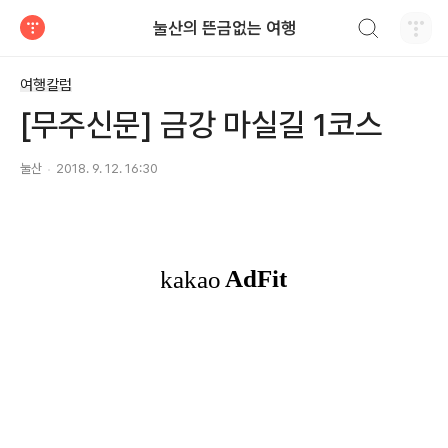
검색하기
눌산의 뜬금없는 여행
티스토리
여행칼럼
[무주신문] 금강 마실길 1코스
눌산
2018. 9. 12. 16:30