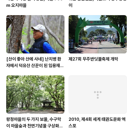
m 오지마을
이
[산이 좋아 산에 사네] 난치병 환
제27회 무주반딧불축제 개막
자에서 덕유산 산꾼이 된 임용재
씨
왕정마을의 두 가지 보물, 수구막
2010, 제4회 세계 태권도문화 엑
이 마을숲과 천연기념물 구상화강
스포
편마암