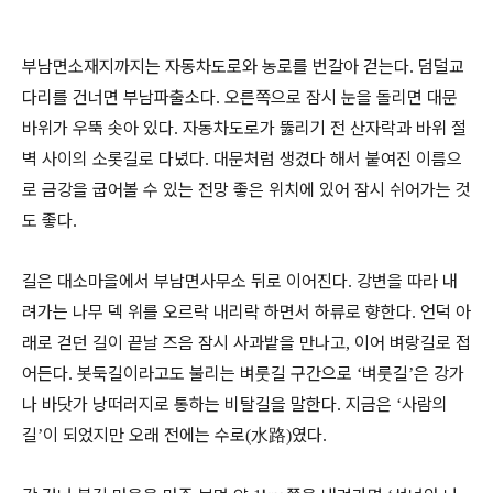
부남면소재지까지는 자동차도로와 농로를 번갈아 걷는다
덤덜교
.
다리를 건너면 부남파출소다
오른쪽으로 잠시 눈을 돌리면 대문
.
바위가 우뚝 솟아 있다
자동차도로가 뚫리기 전 산자락과 바위 절
.
벽 사이의 소롯길로 다녔다
대문처럼 생겼다 해서 붙여진 이름으
.
로 금강을 굽어볼 수 있는 전망 좋은 위치에 있어 잠시 쉬어가는 것
도 좋다
.
길은 대소마을에서 부남면사무소 뒤로 이어진다
강변을 따라 내
.
려가는 나무 덱 위를 오르락 내리락 하면서 하류로 향한다
언덕 아
.
래로 걷던 길이 끝날 즈음 잠시 사과밭을 만나고
이어 벼랑길로 접
,
어든다
봇둑길이라고도 불리는 벼룻길 구간으로
벼룻길
은 강가
.
‘
’
나 바닷가 낭떠러지로 통하는 비탈길을 말한다
지금은
사람의
.
‘
길
이 되었지만 오래 전에는 수로
水路
였다
’
(
)
.