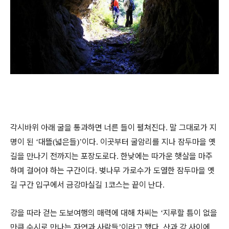
각시바위 아래 굴을 통과하면 너른 들이 펼쳐진다
말 그대로가 지
.
명이 된
대뜰
넓은들
이다
이곳부터 굴암리를 지나 잠두마을 옛
‘
(
)’
.
길을 만나기 전까지는 포장도로다
한낮에는 따가운 햇살을 마주
.
하며 걸어야 하는 구간이다
벚나무 가로수가 도열한 잠두마을 옛
.
길 구간 입구에서 금강마실길
코스는 끝이 난다
1
.
강을 따라 걷는 도보여행의 매력에 대해 차씨는
지루할 틈이 없을
‘
만큼 수시로 만나는 자연과 사람들
이라고 했다
산과 강 사이에
’
.