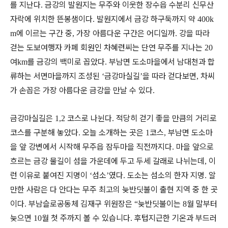
를 지난다
금강의 발원지는 무주와 이웃한 장수읍 수분리 신무산
.
자락에 위치한 뜬봉샘이다
발원지에서 금강 하구둑까지 약
.
400k
에 이르는 구간 중
가장 아름다운 구간은 어디일까
강을 따라
m
,
.
걷는 도보여행자 카페 회원인 차혜련씨는 단연 무주를 지나는
20
여
를 금강의 백미로 꼽았다
부남면 도소마을에서 남대천과 합
km
.
류하는 서면마을까지 조성된
금강마실길
을 따라 걷다보면
차씨
‘
’
,
가 손꼽은 가장 아름다운 금강을 만날 수 있다
.
금강마실길은
코스로 나뉜다
적당히 걷기 좋을 만큼의 거리로
1,2
.
코스를 구분해 놓았다
오늘 소개하는 곳은
코스
부남면 도소마
.
1
,
을 앞 강변에서 시작해 무주읍 잠두마을 직전까지다
마을 앞으로
.
흐르는 금강 물길이 섬을 가운데에 두고 두세 갈래로 나뉘는데
이
,
런 이유로 붙여진 지명이
섬소
였다
도소는 섬소의 한자 지명
알
‘
’
.
.
만한 사람은 다 안다는 무주 최고의 늦반딧불이 출현 지역 중 한 곳
이다
부남슬로공동체 김재구 위원장은
늦반딧불이는
월 말부터
.
“
8
늦으면
월 첫 주까지 볼 수 있습니다
후텁지근한 기온과 부드러
10
.