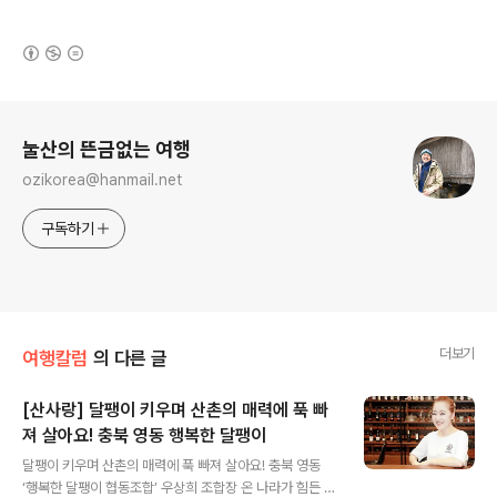
(새창열림)
로그 정보
눌산의 뜬금없는 여행
ozikorea@hanmail.net
구독하기
더보기
여행칼럼
의 다른 글
[산사랑] 달팽이 키우며 산촌의 매력에 푹 빠
져 살아요! 충북 영동 행복한 달팽이
글 내용
달팽이 키우며 산촌의 매력에 푹 빠져 살아요! 충북 영동
‘행복한 달팽이 협동조합’ 우상희 조합장 온 나라가 힘든 여