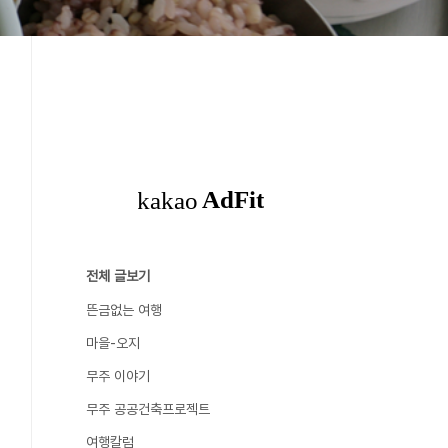
전체 글보기
뜬금없는 여행
마을-오지
무주 이야기
무주 공공건축프로젝트
여행칼럼