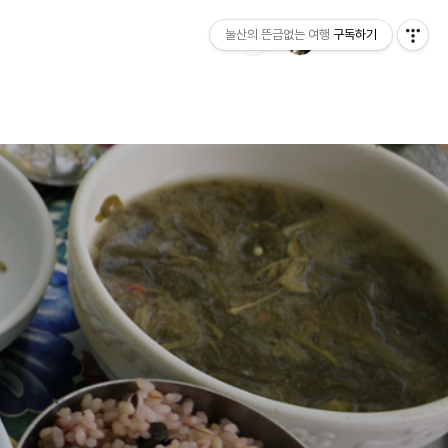
눌산의 뜬금없는 여행
구독하기