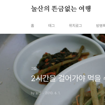
본문 바로가기
눌산의 뜬금없는 여행
홈
태그
위치로그
방명
그집
2시간을 걸어가야 먹을 
by 눌산
2010. 6. 1.