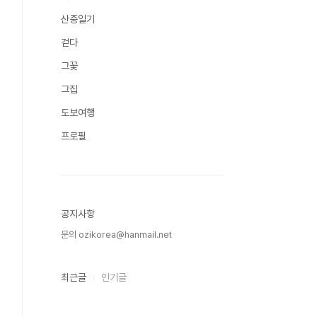
산중일기
걷다
그꽃
그집
도보여행
프로필
공지사항
문의 ozikorea@hanmail.net
최근글
인기글