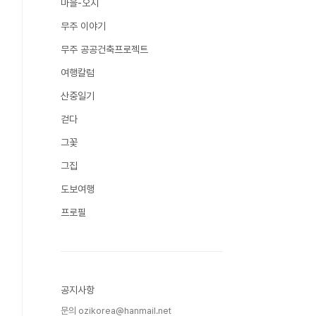
마을-오지
무주 이야기
무주 공공건축프로젝트
여행칼럼
산중일기
걷다
그꽃
그집
도보여행
프로필
공지사항
문의 ozikorea@hanmail.net