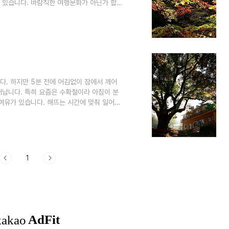
 있습니다. 바람직한 여행문화가 아닌가 합
설악산이나 내장산 같은 단풍 명산은 사람과
정도니까요. 1년에 딱 한번 만날 수 있는
유명산을 가지 않아도 가을을 즐기기에는 충분
 가느냐의 차이겠지요. 사실 좋은 사람과 함
다. 하지만 5분 전에 어김없이 잠에서 깨어
어납니다. 특히 요즘은 수확철이라 아침이 분
여유가 있습니다. 해뜨는 시간에 맞춰 일어나
다는 자연의 순리에 따라 생활하는 셈입니다.
 아침햇살이 눈부십니다. 그래서 카메라를 들
당산나무가 떨군 낙엽은 눌산 몪입니다. 바람
구가 삽니다. 적상산성을 기준 서쪽에 위치해
1