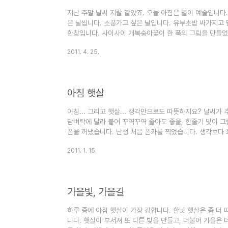
지난 주말 날씨 지랄 같았죠. 오늘 아침은 볕이 예술입니다.
은 날씹니다. 소풍가고 싶은 날입니다. 유부초밥 싸가지고 말
한창입니다. 사이사이 개복숭아꽃이 한 폭의 그림을 만들었습
데, 아무것도 하기 싫어집니다.^^ '언제나 봄날' 최고의 
2011. 4. 25.
창가입니다.^^
아침 햇살
아침... 그리고 햇살... 생각만으로도 따뜻하지요? 날씨가
담벼락에 달라 붙어 꾸역꾸역 졸아도 좋을, 한줄기 빛이 그
폰을 꺼냈습니다. 난생 처음 폰카를 찍었습니다. 생각보다 
2011. 1. 15.
가을빛, 가을길
하루 중에 아침 햇살이 가장 강합니다. 한낮 햇살은 좀 더
니다. 햇살이 부서져 또 다른 빛을 만들고, 더불어 가을은