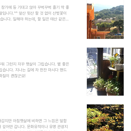
 창가에 등 기대고 앉아 꾸벅꾸벅 졸기 딱 좋
입니다.^^ 앞산 뒷산 할 것 없이 산벚꽃이
니다. 일해야 하는데, 할 일은 태산 같은
명당자리죠. 햇볕에 등지지기 좋은, 의자가 놓인
 추워 그런지 자꾸 햇살이 그립습니다. 볕 좋은
립습니다. 지나는 길에 차 한잔 마시다 핸드
화질이 괜찮군요!
 따갑지만 아침햇살에 비하면 그 느낌은 덜합
 더 깊어만 갑니다. 문화유적이나 유명 관광지