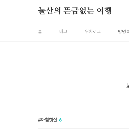
본문 바로가기
눌산의 뜬금없는 여행
홈
태그
위치로그
방명
아침햇살
6