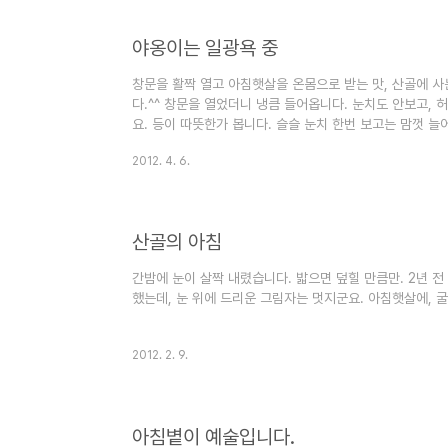
야옹이는 일광욕 중
창문을 활짝 열고 아침햇살을 온몸으로 받는 맛, 산골에 사
다.^^ 창문을 열었더니 냉큼 들어옵니다. 눈치도 안보고, 
요. 등이 따뜻한가 봅니다. 슬슬 눈치 한번 보고는 맘껏 늘
표정으로. 빛과 그림자. 사진을 안 찍을 수 없는 아침빛입
2012. 4. 6.
까. 자라! 난 청소한다.^^
산골의 아침
간밤에 눈이 살짝 내렸습니다. 밟으면 덮힐 만큼만. 2년 
했는데, 눈 위에 드리운 그림자는 멋지군요. 아침햇살에, 
2012. 2. 9.
아침볕이 예술입니다.