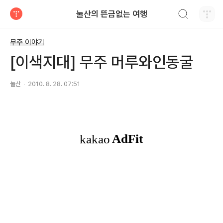
검색하기
눌산의 뜬금없는 여행
티스토리
무주 이야기
[이색지대] 무주 머루와인동굴
눌산
2010. 8. 28. 07:51