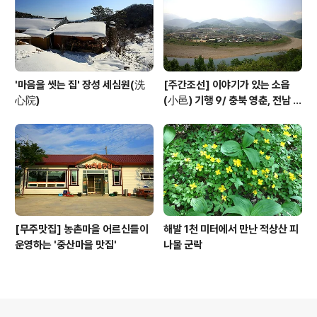
'마음을 씻는 집' 장성 세심원(洗
[주간조선] 이야기가 있는 소읍
心院)
(小邑) 기행 9/ 충북 영춘, 전남 곡
성
[무주맛집] 농촌마을 어르신들이
해발 1천 미터에서 만난 적상산 피
운영하는 '중산마을 맛집'
나물 군락