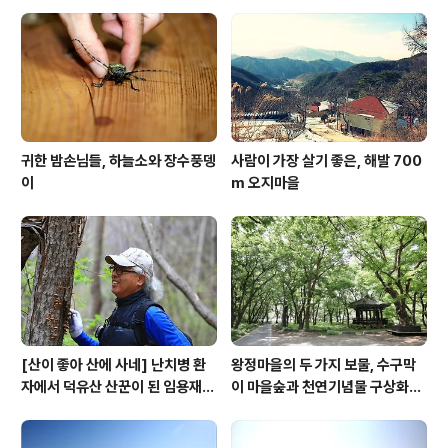
려 놨는데도 계속 빛..
귀한 밤손님들, 하늘소와 장수풍뎅
사람이 가장 살기 좋은, 해발 700
이
m 오지마을
[산이 좋아 산에 사네] 난치병 환
왕정마을의 두 가지 보물, 수구막
자에서 덕유산 산꾼이 된 임용재
이 마을숲과 천연기념물 구상화강
씨
편마암