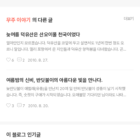
더보기
무주 이야기
의 다른 글
늦여름 덕유산은 산오이풀 천국이었다
글 내용
얼마만인지 모르겠습니다. 덕유산을 코앞에 두고 살면서도 1년에 한번 정도 오
르니 말입니다. 멀리 포항에서 온 지인들과 덕유산 향적봉을 다녀왔습니다. 곤
도라 타고. 1년 만에 만난 덕유산에는 산오이풀이 한창이었습니다. 비릿한 오이
6
2
2010. 8. 27.
냄새 때문에 이름 붙여진 산오이풀은 늦여름 덕유산을 뒤덮고 있습니다. 산 아
래는 늦 더위가 기승을 부리고 있지만 곤도라에서 내린 설천봉은 서늘합니다.
곤도라 안내요원은 벌써 다운파카를 입고 있습니다. 설천봉에서 향적봉 가는 길
여름밤의 신비, 반딧불이의 아름다운 빛을 만나다.
에는 온통 산오이풀 천국입니다. 무슨 꽃이 반겨 줄까 상상하면서 올라왔습니
글 내용
다. 야생화 천국 덕유산은 역시나 기대를 저버리지 않았습니다. 산오이풀은 쌍
늦반딧불이 애벌래(유충)을 만난지 20여 일 만에 반딧불이 성충이 날기 시작했
떡잎식물 장미목 장미과의 다년생풀로 지리산, 설악산 및 북부지방 고산의 중턱
습니다. 즉, 숫컷의 구애가 시작되었습니다. 오매불망 기다리던 님이라도 나타
이상에서 자란다. 8~9월에 붉은..
난 양 무주총각 난리법썩을 떱니다. 곧바로 사진에 담아보았습니다. 우리나라에
3
7
2010. 8. 20.
서 만날 수 있는 반딧불이의 종류는 3종이 있습니다. 5월 말부터 나타나는 운문
산반딧불이와 애반딧불이, 그리고 이맘때 부터 나타나는 늦반딧불이 입니다. 운
문산반딧불이와 애반딧불이의 빛은 깜빡이지만 몸집이 훨씬 큰 늦반딧불이의
빛은 지속적입니다. 대신 활동시간이 1시간 내외로 짧다고 합니다. 반딧불이의
성장과정을 보면 알에서 25-30일, 유충 10개월, 번데기집 25-30일, 성충 15
이 블로그 인기글
일을 산다고 합니다. 꽁지부분의 불빛 보이시죠? 사진을 찍기 위해 손바닥에 올