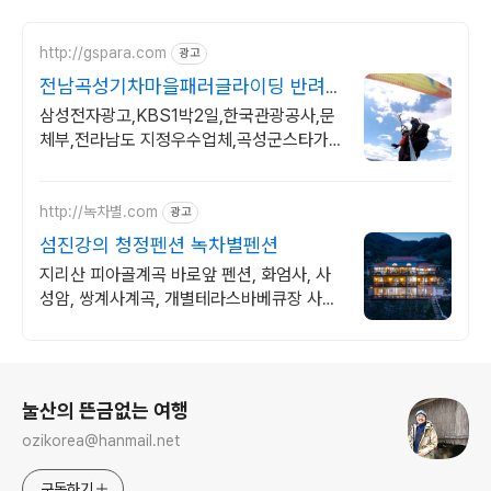
http://gspara.com
광고
전남곡성기차마을패러글라이딩 반려
동물과함께! 동영상무료!
삼성전자광고,KBS1박2일,한국관광공사,문
체부,전라남도 지정우수업체,곡성군스타가
게
http://녹차별.com
광고
섬진강의 청정펜션 녹차별펜션
지리산 피아골계곡 바로앞 펜션, 화엄사, 사
성암, 쌍계사계곡, 개별테라스바베큐장 사성
암, 화엄사, 천은사, 지리산둘레길, 섬진강뷰,
화개장터 3분
로그 정보
눌산의 뜬금없는 여행
ozikorea@hanmail.net
구독하기