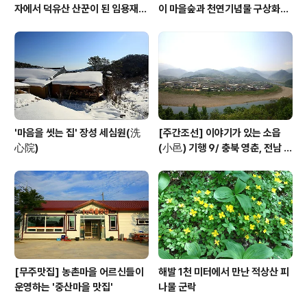
자에서 덕유산 산꾼이 된 임용재
이 마을숲과 천연기념물 구상화강
씨
편마암
'마음을 씻는 집' 장성 세심원(洗
[주간조선] 이야기가 있는 소읍
心院)
(小邑) 기행 9/ 충북 영춘, 전남 곡
성
[무주맛집] 농촌마을 어르신들이
해발 1천 미터에서 만난 적상산 피
운영하는 '중산마을 맛집'
나물 군락