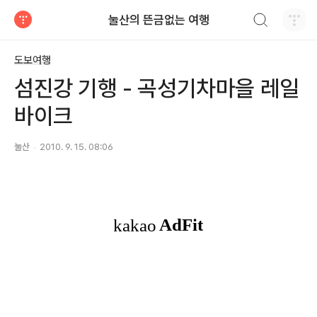
검색하기
눌산의 뜬금없는 여행
티스토리
도보여행
섬진강 기행 - 곡성기차마을 레일
바이크
눌산
2010. 9. 15. 08:06