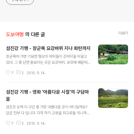
더보기
도보여행
의 다른 글
섬진강 기행 - 장군목 요강바위 지나 화탄까지
글 내용
장군목에 가면 기묘한 형상의 바위들이 강바닥을 뒤덮고
있다. 그 중 단연 돋보이는 곳은 요강바위. 모양새 때문에
그렇게 부르지만 깊이가 2미터에 달하는 거대한 바위다.
7
2
2010. 9. 14.
임실군 덕치면 장산(진뫼)마을에서 천담마을과 구담마을을
지나 장군목에 이르는 협곡은 섬진강 도보여행자들에게는
아쉬움의 길이다. 너무 짧아서 그렇다. 이런 길이라면 한없
섬진강 기행 - 영화 '아름다운 시절'의 구담마
이 걸을 수 있을 것 같다. 서정적인 풍경 가득한 마을과 마
을을 지나며 강은 넓어진다. 토란잎이냐 연잎이냐 설전을
을
글 내용
벌인다. 답은 토란잎이다. 빈집의 주인 역시 토란잎이다. 장
섬진강 오백 리 구간 중 가장 아름다운 곳이 어디일까요?
군목 일대는 지난 여름 홍수로 큰 피해를 입었다. 농토가 물
답은 전부 다 입니다. 각자 자기 고향을 최고로들 치니까요.
에 잠기고 집 마당까지 물이 들어왔다. 나뭇가지에 걸린 쓰
김용택 시인은 자신의 고향인 진뫼마을을 최고로 꼽았고,
레기 더미가 당시 상황을 짐작케 한다. 초록빛이 눈부시다.
7
2
2010. 9. 14.
눌산은 눌산의 고향인 기차마을 강 건너 길을 최고로 꼽았
물도 산도 하늘빛도 다 초록이..
습니다. 고향을 떠나 좀 더 솔직하게 말하자면 구담마을입