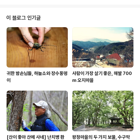
니다. 영화 '아름다운 시절' 촬영지로 굽이치는 섬진강을 내
려다 볼 수 있는 곳입니다. 누구나 한번 쯤 이런 곳에서 살
고 싶다는 생각이 들기도 합니다. 고구마 줄기를 따는 아주
이 블로그 인기글
머니를 만났습니다. 10여 년 전 구담마을로 귀농하신 분입
니다. 올해는 비가 너무와 농사도 그렇고, 홍수 피해까지 겹
쳤다고 합니다. 전라도에서는 여름이면 고구마 줄기로 김
치를 담그기도 합니다. 여름 별미지요. 구담마을 명물 마을
숲에서 바라 본 풍경입니..
귀한 밤손님들, 하늘소와 장수풍뎅
사람이 가장 살기 좋은, 해발 700
이
m 오지마을
[산이 좋아 산에 사네] 난치병 환
왕정마을의 두 가지 보물, 수구막