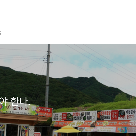
록
야 한다.