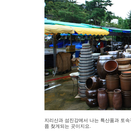
지리산과 섬진강에서 나는 특산품과 토속적
쯤 찾게되는 곳이지요.