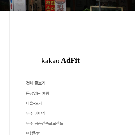
전체 글보기
뜬금없는 여행
마을-오지
무주 이야기
무주 공공건축프로젝트
여행칼럼