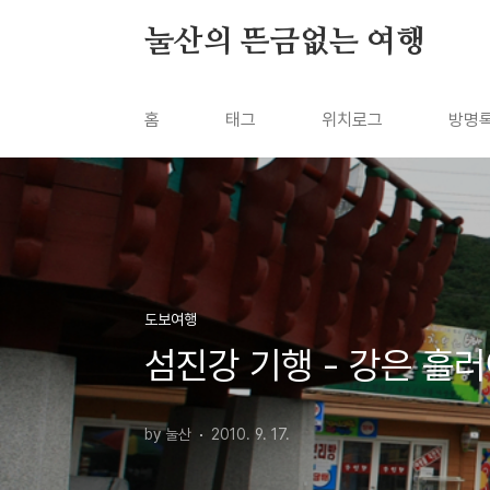
본문 바로가기
눌산의 뜬금없는 여행
홈
태그
위치로그
방명
도보여행
섬진강 기행 - 강은 흘러
by 눌산
2010. 9. 17.