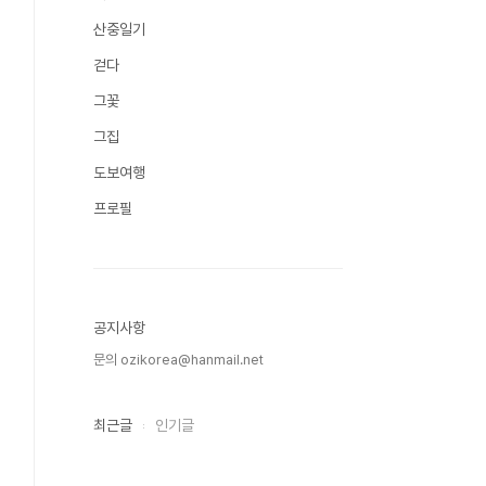
산중일기
걷다
그꽃
그집
도보여행
프로필
공지사항
문의 ozikorea@hanmail.net
최근글
인기글