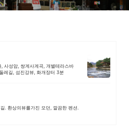
, 사성암, 쌍계사계곡, 개별테라스바
둘레길, 섬진강뷰, 화개장터 3분
책길. 환상의뷰를가진 모던, 깔끔한 펜션.