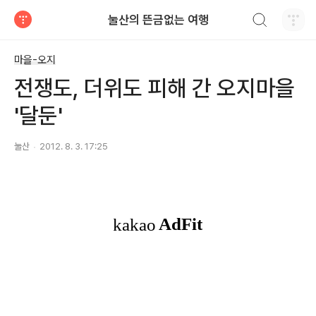
검색하기
눌산의 뜬금없는 여행
티스토리
마을-오지
전쟁도, 더위도 피해 간 오지마을
'달둔'
눌산
2012. 8. 3. 17:25