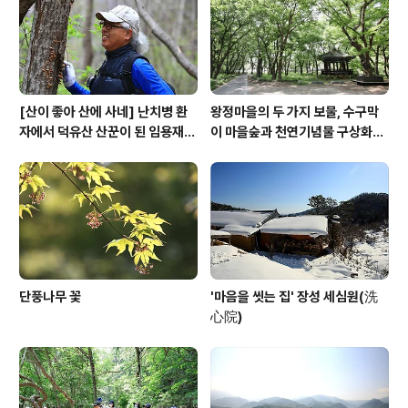
[산이 좋아 산에 사네] 난치병 환
왕정마을의 두 가지 보물, 수구막
자에서 덕유산 산꾼이 된 임용재
이 마을숲과 천연기념물 구상화강
씨
편마암
단풍나무 꽃
'마음을 씻는 집' 장성 세심원(洗
心院)