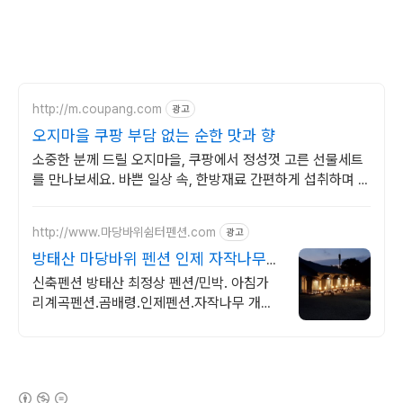
http://m.coupang.com
광고
오지마을 쿠팡 부담 없는 순한 맛과 향
소중한 분께 드릴 오지마을, 쿠팡에서 정성껏 고른 선물세트
를 만나보세요. 바쁜 일상 속, 한방재료 간편하게 섭취하며 꾸
준한 습관을 만들어보세요.
http://www.마당바위쉼터펜션.com
광고
방태산 마당바위 펜션 인제 자작나무
숲/아침가리계곡
신축펜션 방태산 최정상 펜션/민박. 아침가
리계곡펜션.곰배령.인제펜션.자작나무 개별
바베큐 개인장비불멍가능
(새창열림)