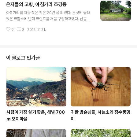
은자들의 고향, 아침가리 조경동
가리, 연가리, 적가리, 명지가리를 일컫는 말이다. 오지라
글 내용
불리던 대부분의 마을이 이런저런 이유로 세상 밖으로 나
아침가리를 처음 찾은 것은 20년 쯤 되었다. 본닛에 올라
오면서 옛 모습은 사라졌다. 사람이 살지 않은 땅은 잡초만
앉은 코뿔소에 반해 코란도를 처음 구입하고였다. 산을 하
무성하고 흔적 조차 찾기 힘들지만, 살둔은 여전히 피안의
나 넘고, 물을 건너 찾아 간 아침가리는 신세계였다. 사람이
땅으로 도시인들에게 새로운 피난지가 되고 있다. 조상들
9
2
2012. 7. 21.
살았고, 팔뚝 만한 열목어가 노니는. 선계의 풍경이 이런 것
이 난과 가난을 피해 피난을 했다면, 이 시대 사람들에게는
일까 생각했다. 그곳에 사는 사람들의 눈빛은 맑았고, 언제
휴식과 재충전을 위한 ..
나 웃음을 잃지 않았다. 전기도 전화도 없는 그곳의 밤은 깊
었다. 하룻밤에 쏘주 댓병 하나 쯤 비워야 되는, 그런 의무
감 같은 것도 있었다. 그곳은 여전히 은자들의 고향이다. 아
이 블로그 인기글
침가리 조경분교. 아침가리의 또 다른 이름은 조경동(朝耕
洞)이다. 아마도 일제강점기 지명의 한자화를 하면서부터
사용한 것으로 보인다. 하지만 사람들은 여전히 아침가리
라 부른다. 학교는 아침가리에 연필 재료를 만드는 목재소
가 들어 선 이후 문을 ..
사람이 가장 살기 좋은, 해발 700
귀한 밤손님들, 하늘소와 장수풍뎅
m 오지마을
이