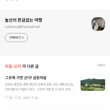
로그 정보
눌산의 뜬금없는 여행
ozikorea@hanmail.net
구독하기
더보기
마을-오지
의 다른 글
그곳에 가면 산다! 살둔마을
글 내용
강원도 홍천군 내면 내린천 상류에 살둔, 또는 생둔(生屯)
이라 불리는 마을이 있다. '그곳에 가면 살 수 있다', 또는
'사람이 살만한 땅'이라는 의미의 지명이다. 세 군데의
18
8
2012. 7. 26.
'둔'자가 들어가는 마을과 네 군데의 '가리'자가 들어가는
마을을 삼둔사가리라고 하는데, 이 땅 마지막 오지로 불리
던 곳들이다. 살둔과 달둔, 월둔이 삼둔이고, 사가리는 아침