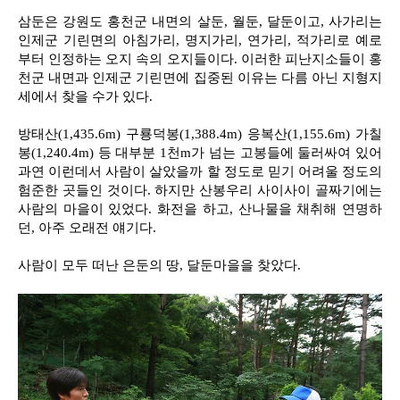
삼둔은 강원도 홍천군 내면의 살둔, 월둔, 달둔이고, 사가리는
인제군 기린면의 아침가리, 명지가리, 연가리, 적가리로 예로
부터 인정하는 오지 속의 오지들이다. 이러한 피난지소들이 홍
천군 내면과 인제군 기린면에 집중된 이유는 다름 아닌 지형지
세에서 찾을 수가 있다.
방태산(1,435.6m) 구룡덕봉(1,388.4m) 응복산(1,155.6m) 가칠
봉(1,240.4m) 등 대부분 1천m가 넘는 고봉들에 둘러싸여 있어
과연 이런데서 사람이 살았을까 할 정도로 믿기 어려울 정도의
험준한 곳들인 것이다. 하지만 산봉우리 사이사이 골짜기에는
사람의 마을이 있었다. 화전을 하고, 산나물을 채취해 연명하
던, 아주 오래전 얘기다.
사람이 모두 떠난 은둔의 땅, 달둔마을을 찾았다.