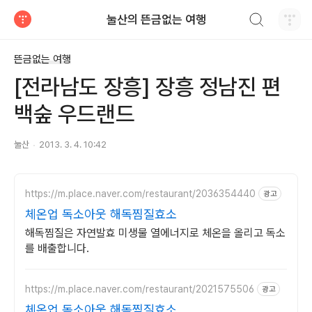
검색하기
눌산의 뜬금없는 여행
티스토리
뜬금없는 여행
[전라남도 장흥] 장흥 정남진 편
백숲 우드랜드
눌산
2013. 3. 4. 10:42
https://m.place.naver.com/restaurant/2036354440
광고
체온업 독소아웃 해독찜질효소
해독찜질은 자연발효 미생물 열에너지로 체온을 올리고 독소
를 배출합니다.
https://m.place.naver.com/restaurant/2021575506
광고
체온업 독소아웃 해독찜질효소