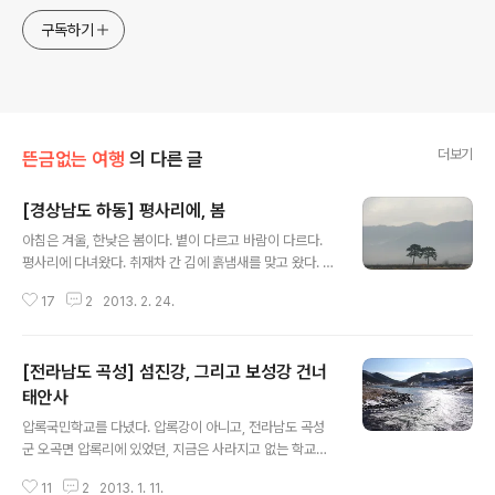
구독하기
더보기
뜬금없는 여행
의 다른 글
[경상남도 하동] 평사리에, 봄
글 내용
아침은 겨울, 한낮은 봄이다. 볕이 다르고 바람이 다르다.
평사리에 다녀왔다. 취재차 간 김에 흙냄새를 맞고 왔다. 파
릇한 보리 새싹이 돋고, 매실나무에 꽃망울이 맺혔다. 악양
17
2
2013. 2. 24.
평야 한가운데 부부 소나무. 언제인가 부터 사진작가들에
의해 그렇게 불린다. 저 소나무 주변에 3월 말부터4월 초
쯤이면 붉은 융단이 깔린다. 자운영 꽃이다. 대개는 평사리
[전라남도 곡성] 섬진강, 그리고 보성강 건너
를 지나 최참판댁으로 바로 향한다. 하지만 악양평야의 진
면목을 보기 위해서는 한산사에 올라야 한다. 오랜만에 갔
태안사
글 내용
더니 전망대도 생겼다. 비가 그치면서 산안개가 춤을 춘다.
압록국민학교를 다녔다. 압록강이 아니고, 전라남도 곡성
산마을 풍경이 정겹다. 매화꽃이 카운트다운에 들어갔다.
군 오곡면 압록리에 있었던, 지금은 사라지고 없는 학교다.
남도 한번 다녀온 것만으로도 충전이 된다. 이즈음의 남도
학교 바로 옆으로는 섬진강이 흐르고, 전라선 철도와 17번
는 비타민이다.
11
2
2013. 1. 11.
국도가 지나는, 요즘 꽤 잘 나가는 동네다. 섬진강 기차마을