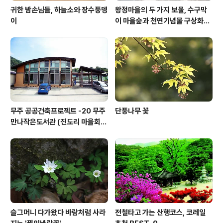
귀한 밤손님들, 하늘소와 장수풍뎅
왕정마을의 두 가지 보물, 수구막
이
이 마을숲과 천연기념물 구상화강
편마암
무주 공공건축프로젝트 -20 무주
단풍나무 꽃
만나작은도서관 (진도리 마을회
관)
슬그머니 다가왔다 바람처럼 사라
전철타고 가는 산행코스, 코레일