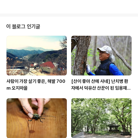
때문인데, 기차든, 자동차든 그냥 타고 지나가기만 해도 근
사한 풍경이 펼쳐진다. 그때는 몰랐다. 내 고향이 그렇게 멋
진 곳인 줄은. 국민학교 4학년 때 전기가 들어오고 도로가
포장되었다. 근동에서는 큰 마을로, 지금으로 치자면 시내
이 블로그 인기글
소리 들을 만 한 곳이 아닌가 싶다. 더구나 전라선 기차역이
있어 서울도 가고, 여수도 가고 그랬다. 요즘 같으면 교통의
요충지 소리도 들을 만 했다. 간만에 고향 나들이를 했다.
섬진강과 보성강을 건너 태안사까지. 아, 태안사는 내가 태
어 난 곳..
사람이 가장 살기 좋은, 해발 700
[산이 좋아 산에 사네] 난치병 환
m 오지마을
자에서 덕유산 산꾼이 된 임용재
씨