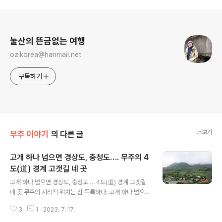
로그 정보
눌산의 뜬금없는 여행
ozikorea@hanmail.net
구독하기
더보기
무주 이야기
의 다른 글
고개 하나 넘으면 경상도, 충청도…. 무주의 4
도(道) 경계 고갯길 네 곳
글 내용
고개 하나 넘으면 경상도, 충청도…. 4도(道) 경계 고갯길
네 곳 무주의 지리적 위치는 참 독특하다. 고개 하나 넘으면
경상도요, 충청도다. 그것도 경남, 경북, 충남, 충북 4개 도
3
1
2023. 7. 17.
와 접해 있다. 세찬 비가 내릴 것이라는 일기예보가 있었지
만, 비 내리는 날 운무에 휩싸인 고갯마루 풍경이 보고 싶었