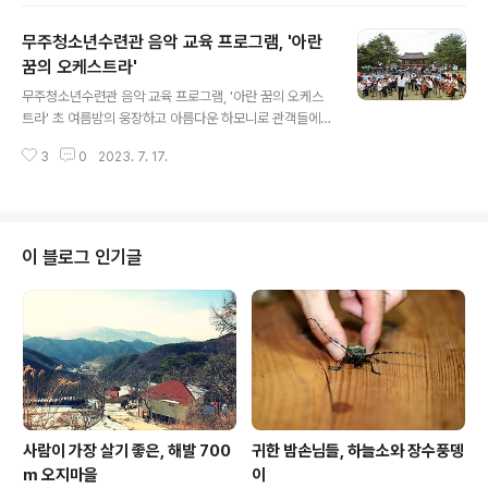
다. 경상남도 거창군과 등을 맞댄 소사고개, 경상북도 김천
무주청소년수련관 음악 교육 프로그램, '아란
시와 경계인 덕산재와 가목재, 충청남도 금산군과 경계인
가당재, 충청북도 영동군과 경계인 압재가 목적지다. 4개
꿈의 오케스트라'
글 내용
도를 넘나드는 코스라 꽤 먼 거리를 이동하는 것 같지만, 반
무주청소년수련관 음악 교육 프로그램, '아란 꿈의 오케스
나절이면 다 돌아볼 수 있다. 경계가 아닌 교류의 통로, 고
트라' 초 여름밤의 웅장하고 아름다운 하모니로 관객들에
갯길 먼저 무풍으로 향했다. 설천에서 나제통문을 지난다.
게 감동 지난 6월 23일과 24일 ‘붉은 노을빛 역사 거리를
차 한 대 겨우 지나다닐 수 있는 이 통문을 지날 때마다 나
3
0
2023. 7. 17.
걷다’라는 주제의 무주문화재야행 프로그램 중 하나로 열
는, 먼..
린 ‘아란 꿈의 오케스트라’의 공연은 그야말로 환상적이었
다. 한풍루 야외 공연장에서 30여 분간 진행된 공연에서
‘아란 꿈의 오케스트라’는 안미영 음악감독의 지휘 아래 6
0명의 단원들이 환희의 송가, 전래동요 메들리, 라이언킹,
이 블로그 인기글
위풍당당 행진곡, 맘마미아, 앵콜곡으로 라데츠키를 연주
해 관객들의 아낌없는 박수와 환호를 받았다. 공연을 관람
한 무주읍 주민 정선화 씨는 “초여름밤의 공연은 눈으로도
귀로도 모두 아름다웠다. 무주에서 이런 공연을 볼 수 있어
행복하다.”라고 말했다. 한국형 ..
사람이 가장 살기 좋은, 해발 700
귀한 밤손님들, 하늘소와 장수풍뎅
m 오지마을
이