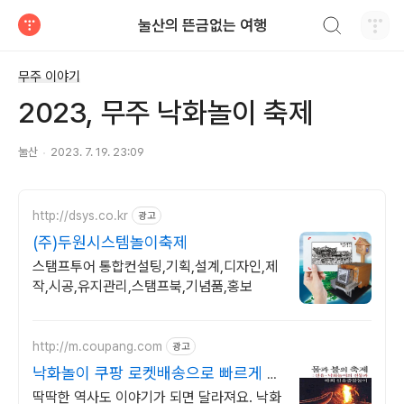
검색하기
눌산의 뜬금없는 여행
티스토리
무주 이야기
2023, 무주 낙화놀이 축제
눌산
2023. 7. 19. 23:09
http://dsys.co.kr
광고
(주)두원시스템놀이축제
스탬프투어 통합컨설팅,기획,설계,디자인,제
작,시공,유지관리,스탬프북,기념품,홍보
http://m.coupang.com
광고
낙화놀이 쿠팡 로켓배송으로 빠르게 시
작
딱딱한 역사도 이야기가 되면 달라져요. 낙화