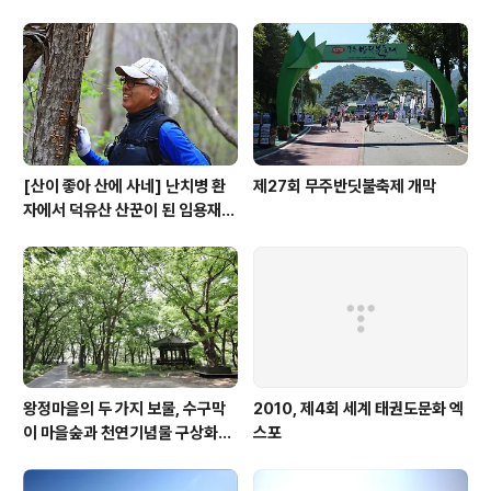
[산이 좋아 산에 사네] 난치병 환
제27회 무주반딧불축제 개막
자에서 덕유산 산꾼이 된 임용재
씨
왕정마을의 두 가지 보물, 수구막
2010, 제4회 세계 태권도문화 엑
이 마을숲과 천연기념물 구상화강
스포
편마암