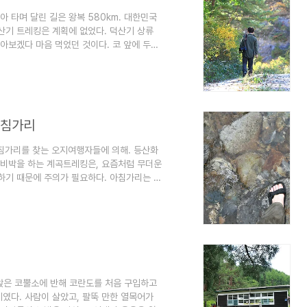
 타며 달린 길은 왕복 580km. 대한민국
산기 트레킹은 계획에 없었다. 덕산기 상류
아보겠다 마음 먹었던 것이다. 코 앞에 두고
산기 계곡으로 스며든다. 그곳은 길도, 인적
은 정선군 화암면 북동리에서 정선읍 여탄리에
는 방송에 소개되면서 '걷는 자'들이 심심치
금 찾았던, 정선 땅 최고의 오지였다. 보통
아침가리
 아침가리를 찾는 오지여행자들에 의해. 등산화
 비박을 하는 계곡트레킹은, 요즘처럼 무더운
하기 때문에 주의가 필요하다. 아침가리는 계
 함께 때묻지 앉은 자연을 만날 수 곳이다.
 출입금지다. 걸어서 산 하나를 넘고, 마을
며칠을 아침가리 일대에서 보냈다. 덕분에 오
가 열대야와 후텁지근한 날씨 속에서도 아침가
 앉은 코뿔소에 반해 코란도를 처음 구입하고
계였다. 사람이 살았고, 팔뚝 만한 열목어가