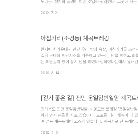
노니는. 선계의 풍경이 이런 것일까 생각했다. 그곳에 사는
지 않았다. 전기도 전화도 없는 그곳의 밤은 깊었다. 하룻밤
2012. 7. 21.
무감 같은 것도 있었다. 그곳은 여전히 은자들의 고향이다.
름은 조경동(朝耕洞)이다. 아마도 일제강점기 지명의 한자
만 사람들은 여전히 아침가리라 부른다. 학교는 아침가리에
문을 ..
아침가리(조경동) 계곡트레킹
원시림 한가운데서 만난 우리 땅의 속살, 아침가리골 조선
일곱 군데의 피난지소를 기록하고 있는데, 난을 피하고 화를
는 피난굴이 있어 잠시 난을 피했다 정착했다는데서 유래된
수 없고 세 곳의 ‘삼(三)둔’과 네 곳의 ‘사(四)가리’만이 
2010. 6. 14.
둔 월둔 달둔이고, 사가리는 인제군 기린면의 아침가리, 명
오지 속의 오지들입니다. 이러한 피난지소들이 홍천군 내면
닌 지형지세에서 찾을 수가 있습니다. 방태산(1,435.6m) 구룡
[걷기 좋은 길] 진안 운일암반일암 계곡
전라북도 진안 운일암반일암-> 명도봉 트레킹 '운일암반일암
위가 먼저 눈길을 사로 잡습니다. 도로를 따라 계곡이 나 
며 걷는 계곡트레킹 코스가 있습니다. 계곡가로 난 트레킹
에 비해 힘들지 않고 시원스러운 계곡물을 벗삼아 걷기에 좋
2010. 4. 9.
길이 뚫리기 전 구름만 지나다녔다고 해서 붙여진 '운일암(