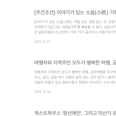
[이야기가 있는 소읍(小邑) 기행] 곰도 길을 잃는 곳, 강
논하면서 ‘삼(三)둔 사(四)가리’를 빼놓을 수 없다. 삼둔사
둔·달둔마을과 네 군데의 ‘가리’ 자가 들어가는 아침가리·
얘기하겠지만 이들 일곱 군데의 마을은 전쟁도 피해가고, 
2017. 8. 27.
다고 전해질 만큼 가장 외지고, 험하고, 열악한 땅이었다.
면과 홍천군 내면 일대에 걸쳐 있다. 은자들의 고향, 삼둔
도 하는데, 큰 의미는 없다. 중요한 것은 둔과 가리다. ‘둔
여행자와 지역주민 모두가 행복한 여행, 공정여행을 추구하는
아니, 깊다. 골골 마다 사람이 살지 않는 곳이 없으니 말이
사람의 마을이 있는 골짜기들이 한없이 이어진다. 산과 바
로 자연 그대로가 최고의 가치를 지닌 곳이다. 자연이 준 이
2015. 11. 13.
장을 만들어보고자 하는 이가 있다. 계곡 물 만큼이나 눈빛이
브랜드 마케터에서 게스트하우스 주인으로 오전 10시 약속
아침 계곡 트레킹을 떠난 손님들 맞이하느라 정신없이 바쁘다
게스트하우스 '정선애인', 그리고 덕산기 