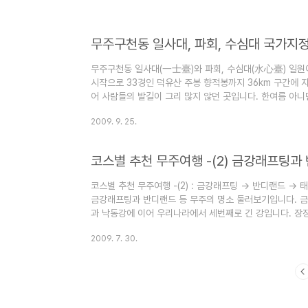
수 있는 시간이 반나절 밖에 되지 않는다고 해서 붙여진 '
그 이름에 걸맞게 계곡은 기암괴석과 청정옥수가 어우러져
명도봉 ..
무주구천동 일사대, 파회, 수심대 국가지
무주구천동 일사대(一士臺)와 파회, 수심대(水心臺) 일원
시작으로 33경인 덕유산 주봉 향적봉까지 36km 구간에 
어 사람들의 발길이 그리 많지 않던 곳입니다. 한여름 아니
명승 제55호로 지정된 무주구천동 일사대(一士臺)는 구천
2009. 9. 25.
절벽입니다. 특히 서벽정 서쪽 배의 돗대 모양을 하고 솟아
름다운 경치에 반해 은거하다 서벽정이라는 정자를 짓고 후
코스별 추천 무주여행 -(2) 금강래프팅과
코스별 추천 무주여행 -(2) : 금강래프팅 -> 반디랜드 ->
금강래프팅과 반디랜드 등 무주의 명소 둘러보기입니다. 
과 낙동강에 이어 우리나라에서 세번째로 긴 강입니다. 장장
도 영동지역 경관이 가장 아름답다고 할 수 있습니다. 그
2009. 7. 30.
란 이름에 딱 어울리는 곳이죠. 래프팅의 장점은 한마디로 
면 배는 산으로 갑니다.^^ 방향을 조절해주는 가이드가 맨 뒤