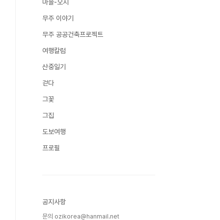
마을-오지
무주 이야기
무주 공공건축프로젝트
여행칼럼
산중일기
걷다
그꽃
그집
도보여행
프로필
공지사항
문의 ozikorea@hanmail.net