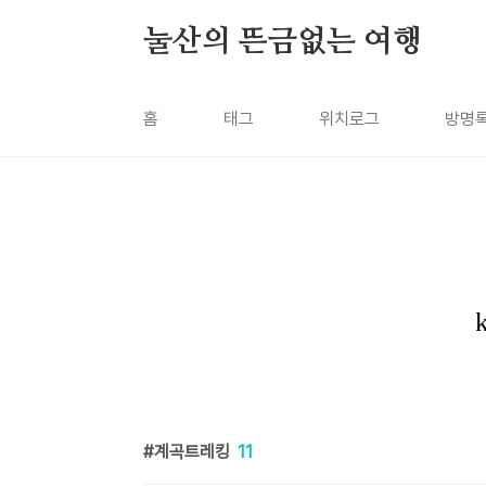
본문 바로가기
눌산의 뜬금없는 여행
홈
태그
위치로그
방명
계곡트레킹
11