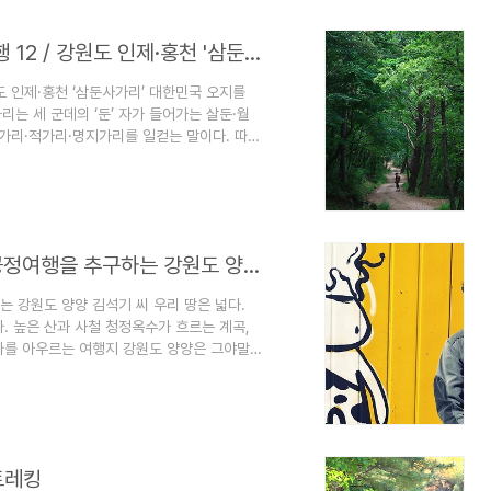
[주간조선] 이야기가 있는 소읍(小邑) 기행 12 / 강원도 인제·홍천 '삼둔사가리'
원도 인제·홍천 ‘삼둔사가리’ 대한민국 오지를
가리는 세 군데의 ‘둔’ 자가 들어가는 살둔·월
연가리·적가리·명지가리를 일컫는 말이다. 따로
설악산에 살던 곰도 이곳에 들어와 길을 잃었
 공교롭게도 이들은 모두 강원도 인제군 기린
사가리 혹자는 한 곳을 더해 ‘삼둔오가리’라고
’은 둔덕의 의미로 골짜기의 펑퍼짐..
여행자와 지역주민 모두가 행복한 여행, 공정여행을 추구하는 강원도 양양 김석기 씨
 강원도 양양 김석기 씨 우리 땅은 넓다.
다. 높은 산과 사철 청정옥수가 흐르는 계곡,
다를 아우르는 여행지 강원도 양양은 그야말
 ‘최고의 가치’를 상품화해 모두가 잘 사는 고
 맑은 청년, 김석기(35) 씨를 만나러 간다.
시간에 맞춰 김석기 씨 집을 찾았지만, 이른
. 잘됐다 싶어 간만에 찾은 어성전 마을..
트레킹