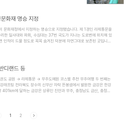
반일암(半日岩)'을 하나로 부르는 이름입니다.
 장관을 이룹니다. 계곡트레킹 코스가 짧다면
정문화재 명승 지정
이 문화재청에서 지정하는 명승으로 지정됐습니다. 제 1경인 라제통문을
자리한 일사대와 파회, 수심대는 37번 국도가 지나는 도로변에 위치해 있
면 인적이 드물 정도로 꼭꼭 숨겨진 덕분에 자연그대로 보존된 곳입니다.
동 33경 중 제6경에 해당하는 곳으로 원당천의 침식작용에 의해 발달된
있는 기암의 절경이 빼어난 곳입니다. 고종 때의 학자 연재 송병선이 아
진을 양성하던 곳으로..
 반디랜드 등
 태권도 공원 -> 라제통문 -> 무주도예원 코스별 추천 무주여행 두 번째는
금강래프팅 전라북도 장수의 신무산 자락 뜬봉샘에서 발원한 금강은 한강
 401km에 달하는 금강은 상류인 진안과 무주, 충청남도 금산, 충청북
것은 평야지대인 하류지역에 비해 산악지역을 지나는 코스로 비단(錦) 강이
팀웍에 있다고 할 수 있습니다. 누구 하나라도 노 젓는 일을 게을리 한다
에 앉..
1
2