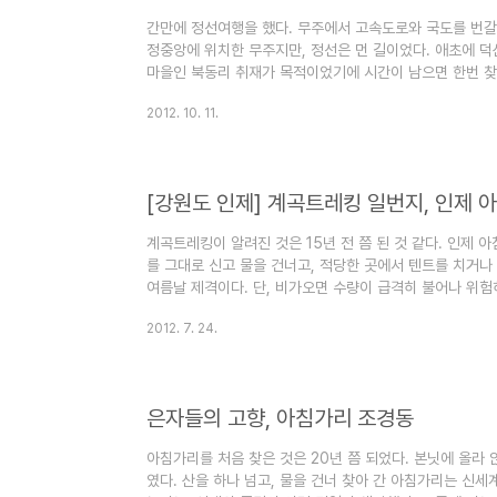
간만에 정선여행을 했다. 무주에서 고속도로와 국도를 번갈아
정중앙에 위치한 무주지만, 정선은 먼 길이었다. 애초에 덕
마을인 북동리 취재가 목적이었기에 시간이 남으면 한번 찾
그냥 지나치기 아쉬워 부랴부랴 취재를 마치고 무인지경 덕
2012. 10. 11.
도 없는 고요와 적막만이 흐르는 신세계였다. 덕산기계곡
이르는 10여㎞의 골짜기다. 두어 해 전인가 '1박2일'이라
않게 찾는다고 한다. 그 전에야 오지여행 매니아들이나 이따
은 여탄리..
[강원도 인제] 계곡트레킹 일번지, 인제 
계곡트레킹이 알려진 것은 15년 전 쯤 된 것 같다. 인제
를 그대로 신고 물을 건너고, 적당한 곳에서 텐트를 치거나
여름날 제격이다. 단, 비가오면 수량이 급격히 불어나 위험
곡트레킹 명소로 이미 소문이 나 있다. 오지마을 아침가리와
2012. 7. 24.
아침가리 일대는 최근 휴식년제를 실시하고 있어 차량은 절대
에서 부터 계곡을 따라 내려오는 것은 가능하다. 지난 주 
랜만에 아침가리 계곡에 발을 담궈 볼 수 있었다. 온 나라
리는 ..
은자들의 고향, 아침가리 조경동
아침가리를 처음 찾은 것은 20년 쯤 되었다. 본닛에 올라
였다. 산을 하나 넘고, 물을 건너 찾아 간 아침가리는 신세