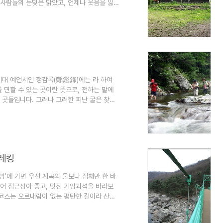
 사람들의 눈빛은 맑았고, 언제나 웃음을 잃
에 쏘주 댓병 하나 쯤 비워야 되는, 그런 의
 아침가리 조경분교. 아침가리의 또 다른 이
화를 하면서부터 사용한 것으로 보인다. 하지
 연필 재료를 만드는 목재소가 들어 선 이후
시대 예언서인 정감록(鄭鑑錄)에는 라 하여
 면할 수 있는 곳이란 뜻으로, 전하는 말에
 곳들입니다. 그러나 그러한 피난 굴은 찾을
남아 있습니다. 삼둔은 강원도 홍천군 내면의 살
지가리, 연가리, 적가리로 예로부터 인정하는
과 인제군 기린면에 집중된 이유는 다름 아
덕봉(1,388.4m) 응복산(1,155..
트레킹
'에 가면 우선 계곡의 물보다 집채만 한 바
있어 접근성이 좋고, 멋진 기암괴석을 바라보
 코스는 오르내림이 없는 평탄한 길이라 산행
은 길입니다. '운일암반일암'은 옛날 이곳에
雲日岩)'과 골이 워낙 깊어 하루에 해를 볼