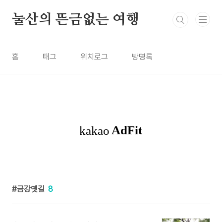
본문 바로가기
눌산의 뜬금없는 여행
홈
태그
위치로그
방명록
금강옛길
8