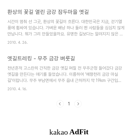
다 걷기에 더 매력을 느낀다는 이들도 있다. 그렇다
면, 등산과 걷기의 차이는 뭘까. 등산은 수직이동이
환상의 꽃길 열린 금강 잠두마을 옛길
다. 정상을 향해 오르는. 그에반해 걷기는 산 아랫도
시간이 멈춰 선 그곳, 환상의 꽃길이 흐른다. 대한민국은 지금, 걷기열
리를 수평으로 이동한다. 수직이동을 통해 보고 듣
풍에 휩싸여 있습니다. 가벼운 배낭 하나 둘러 멘 사람들을 심심치 않게
지 못했던 것을 걷기에서 얻을 수 있다. 등산이 앞만
만납니다. 뭐가 그리 만들었을까요. 유명한 길보다는 알려지지 않은 길
보고 달리는 현대인이라면, 걷기는 삶의 질을 우선
을 쫓아 다닙니다. 거창한 관광지 만들기에 열올리고 있는 이 나라 관리
으로 하는 슬로우족이다. 금강 천리길, 그 중심에 서
2010. 4. 26.
들에게 보기좋게 한방 먹인 기분이 듭니다. 니들이 백날 만들어봐야 소
다 금강의 발원지는 전라북도 장수 신무산 자락 뜬
용없어.하면서 말입니다. 무주 잠두마을 37번 국도 옛길을 다녀왔습니
봉샘이다. 천리길 대장정의 시작은 보잘 것 없고 초
옛길트레킹 - 무주 금강 벼룻길
다. 연둣빛 금강과 벚꽃, 조팝나무꽃, 복사꽃이 어우러진 환상의 꽃길을
라하기 그지 없다..
걸었습니다. 금강변에 있는 무주군 무주읍 잠두마을 옛길은 37번 국도
천년흔적 고스란히 간직한 금강 옛길 며칠 전 무주군청 들어갔다 금강
의 확포장 공사로 잊혀졌던 길입니다. 잠두1교에서 잠두2교까지 약
옛길을 만든다는 얘기를 들었습니다. 이름하여 '예향천리 금강 마실
2km 구간으로 한바퀴 돌아서 원점으로 갈 수 있습니다. 거리는 두 배
길'이랍니다. 무주 부남면에서 무주 읍내 근처까지 약 19km 구간입니
가 되겠지요. 이 길에..
다. 이 길은 깎아지른 듯한 벼랑을 지나고 너른 들녘도 지납니다. 강과
2010. 4. 16.
가까이 걸으며 사람을 만나고 역사를 배웁니다. 옛길에 담긴 이야기는
그 자체로 문화입니다. '금강마실길' 중 가장 아름답다는 벼룻길 2km
1
구간을 다녀왔습니다. 벼룻길은 강가나 바닷가 낭떠러지로 통하는 비탈
길을 말합니다. 천문대 앞에서 시작합니다. 면사무소 바로 옆에 있는 천
문대는 사전예약으로 이용이 가능하다고 합니다. 지도 한장 달랑 들고
나선 길이라 난감합니다. 식사도 할겸 금강식당 간판을 보고 들어갑니
다. 이 고장에서 나고 자란 ..