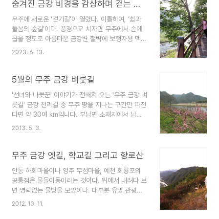
숨겨진 금강 비경을 감상하며 걷는 길, ‘쉼과 돌봄의 숲길’
무주에 새로운 ‘걷기길’이 열렸다. 이름하여, ‘쉼과
돌봄의 숲길’이다. 풍경으로 치자면 무주에서 손에
꼽을 정도로 아름다운 금강변 절벽에 보행자용 덱
(deck)을 깔아 잔도를 만들고, 거기에 숲길까지 더
2023. 6. 13.
해 사계절 걷기 좋은 길을 만들었다. 그동안 길이 없
어 갈 수도, 볼 수도 없었던 금강의 속살이 ‘쉼과 돌
봄의 숲길’을 통해 참모습을 드러난 셈이다. 아직 표
5월의 무주 금강 벼룻길
지판 하나 세워져 있지 않지만, 이미 입소문을 통해
'선녀와 나뭇꾼' 이야기가 전해져 오는 '무주 금강 벼
사람들이 이곳을 찾고 있다. 풍경을 즐기며 느린 걸
룻길' 금강 천리길 중 무주 땅을 지나는 구간만 따진
음으로 걸어도 1시간 30분이면 충분한 거리로 이른
다면 약 30여 km입니다. 부남면 소재지에서 남대
아침이나 늦은 오후에 산책 삼아 걷기 좋은 길이다.
천과 합류하는 무주읍 서면까지, 다시 잠시 도로와
절벽 잔도, 숲길 두 가지 매력 ‘쉼과 돌봄의 숲길’은
2013. 5. 3.
멀어지다 만나는 내도리(앞섬마을)까지입니다. 전체
무주읍 대차리 서면마을의 도로가 끝나는 지점에서
구간을 하루에 걷기에는 역부족입니다. 그중 가장
시작한다. 본래 이곳은 절벽에 가로막혀 사..
아름다운 곳 중 하나는 부남 대소마을에서 밤(栗)소
무주 금강 옛길, 학교길 그리고 향로산
마을까지라 할 수 있습니다. 깎아지를 듯한 벼랑 아
안동 하회마을이나 영주 무섬마을, 예천 회룡포의
래 사람 한명 겨우 지나다닐 수 있는 길이 바로 '금
공통점은 물돌이동이라는 것이다. 위에서 내려다 보
강 벼룻길'입니다. 5월의 금강은 연둣빛입니다. 벼
면 영락없는 물방울 모양이다. 대부분 유명 관광지
룻길 입구에 복사꽃이 만발했습니다. 도로가 끝나는
가 되었지만, 그에 못지 않은 풍광을 가지고 있는 무
곳에서 이 복사꽃 사잇길을 지나면 곧장 연둣빛 속
2012. 10. 11.
주 앞섬마을은 거의 알려지지 않았다. 금강 옛길인
으로 들어 갑니다. 절벽 아래 아스라이 이어지는 벼