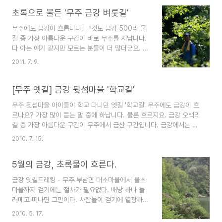
학교길 끝에 위치한 향로산 전망대는 운무 가득한
랑길을 따라 갑니다. 바로, 강가나 바닷가 낭떨어지
이른아침과 해질녘 풍경이 포인트다. 느즈막히 향로
초록으로 물든 '무주 금강 벼룻길'
로 통하..
산 전망대를 찾았다. 하지만 딱 5분 늦는 바람에 근
무주에도 금강이 흐릅니다. 그것도 금강 500리 물
사한 일몰은 담지 못했다. 해발 420m 향로산은 적
길 중 가장 아름다운 구간이 바로 무주를 지납니다.
상산 주봉과 이름이 같지만 다른 산으로 무주 읍내
다 아는 얘기 같지만 모르는 분들이 더 많더군요. 무
바로 뒷산이다. 주민들이 주로 이용하는 산책로가
주를 지나는 금강 걷기 코스 중, 부남면에서 시작해
잘 조성되어 있고, 사진의 금강 물줄기를 내려다 볼
2011. 7. 9.
무주읍 서면나루까지 이어지는 7시간 내외의 '금강
수 있는 전망대가 있다. 향로봉 오르는 길은 여럿이
마실길'은 금강의 진면목을 모두 만날 수 있는 코스
다. 무주 읍내 무주고등학교 뒤 산책로를 따라가도
입니다. 너무 길다면, 벼룻길과 잠두마을 옛길 등 한
[무주 옛길] 금강 뒷섬마을 '학교길'
되고, 금강 학..
두 시간 코스로 나눠 걷기에도 좋습니다. 걷기를 즐
무주 뒷섬마을 아이들이 학교 다니던 옛길 '학교길' 무주에도 금강이 흐
기는 분들에게는 무주 최고의 코스가 아닌가 합니
르나요? 가장 많이 듣는 말 중에 하납니다. 물론 흐르지요. 금강 오백리
다. 소개하는 코스는 '벼룻길'입니다. 벼룻길은 무주
길 중 가장 아름다운 구간이 무주에서 금산 구간입니다. 금강에서는 래
군 부남면 대소마을에서 율소마을까지 1시간 내외
프팅을 하고 강변 옛길을 걷기도 합니다. 향로봉 전망대에 오르면 무주
의 짧은 길입니다. 이 길을 주민들은 보뚝길이라고
2010. 7. 15.
읍내가 훤히 내려다 보입니다. 또한 구절양장 굽이치는 금강을 만날 수
도 합니다. 일제시대 율소마을 대뜰(넓은 들)까지 물
있습니다. 앞섬마을과 뒷섬마을을 휘감아 흐르는 물돌이는 안동 하회나
을 끌어가기 위해 만든 일종의 수로입니다. 보뚝길
5월의 금강, 초록물이 흐른다.
예천 회룡포 못지 않습니다. '학교길'은 뒷섬마을 입구에서 시작합니다.
은 벼룻길..
길은 자동차가 다닐 정도의 폭으로 풀이 우거져 있기는 하지만 걸을 만
금강 옛길트레킹 - 무주 부남면 대소마을에서 율소
합니다. 거대한 층암절벽이 절경을 만들어 냅니다. 아래로는 비단 강 금
마을까지 걷기에는 절차가 필요없다. 배낭 하나 둘
강이 흐릅니다. 윙윙거리는 벌소리가 요란합니다. 순간 소름이 돋습니
러메고 떠나면 그만이다. 사람들이 걷기에 열광하는
다. 그래도 사진..
이유이기도 하다. 등산을 즐기던 이들까지 합세해
2010. 5. 17.
이젠 온 나라가 거대한 하나의 길이 되었다. 등산보