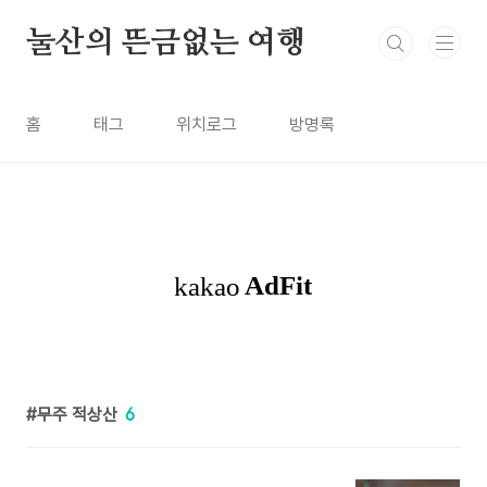
본문 바로가기
눌산의 뜬금없는 여행
홈
태그
위치로그
방명록
무주 적상산
6