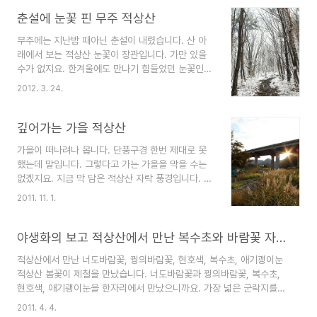
에 들어서면 가장 먼저 보이는 산이 바로 이 적상산
이다. 특히 해질 무렵이면 산 전체가 붉게 물드는 장
춘설에 눈꽃 핀 무주 적상산
관을 연출한다. 가을 단풍을 빗대 붙여진 산 이름이
무주에는 지난밤 때아닌 춘설이 내렸습니다. 산 아
라는 설도 있지만, 해질 무렵 붉게 물든 절벽이 마치
래에서 보는 적상산 눈꽃이 장관입니다. 가만 있을
여인의 치마를 연상케 한 다해서 붙여졌다는 설이
수가 없지요. 한겨울에도 만나기 힘들었던 눈꽃인
더 가슴에 와 닿는다. 이 산 아래 꼬박 1년이 걸려
데. 지난 겨울에도 못봤던 눈꽃을 만나기 위해 적상
흙집을 지은 부부가 있다. 김창수(54) 송공순(54)
2012. 3. 24.
산으로 향합니다. 한겨울에도 이런 풍경은 만나기
부부가 그들이다. 가을빛이 가장 아름다웠던 지난
어렵습니다. 3월에 내리는 눈이라야 이런 멋진 그림
10월에 입주하고 한창 겨울준..
을 만들어 냅니다. 등산로 초입은 소나무숲입니다.
깊어가는 가을 적상산
눈꽃이 더 크게 보이죠. 30분만 걸어가면 만날 수
가을이 떠나려나 봅니다. 단풍구경 한번 제대로 못
있는 제1전망대. 한가운데가 눌산네 동네입니다. 산
했는데 말입니다. 그렇다고 가는 가을을 막을 수는
아래와는 전혀 다른 풍경입니다. 올라갈 수록 쌓인
없겠지요. 지금 막 담은 적상산 자락 풍경입니다. 읍
눈의 양이 많아집니다. 설중복수초는 못 만났습니
내 다녀오는 길에 적상천 억새가 멋지길래 사진기
다. 상상했던 것 보다 훨씬 많은 눈이 쌓여 있거든
2011. 11. 1.
들고 내려갔더니 해가 막 넘어가버립니다. 저~기 저
요. 아마도 10cm는 내린 것 같습니다. [Tip] 무주
다리 아래로 더 올라가면 멋진 억새밭입니다. 이거
IC에서 장수 방향 4km 지점에 있는 서창마을에서
한장 찍고 돌아섰습니다. 평일인데도 등산객들 한무
야생화의 보고 적상산에서 만난 복수초와 바람꽃 자매
등산로가..
리가 다녀갔습니다. 단체 산행객들이죠. 산아래는
적상산에서 만난 너도바람꽃, 꿩의바람꽃, 현호색, 복수초, 애기괭이눈
아직 볼만 합니다. 요 며칠은 평년보다 높은 기온으
적상산 봄꽃이 제철을 만났습니다. 너도바람꽃과 꿩의바람꽃, 복수초,
로 더위를 느낄 정돕니다. 전형적인 가을하늘이죠?
현호색, 애기괭이눈을 한자리에서 만났으니까요. 가장 넓은 군락지를
다시 집 마당에서 적상산을 바라 봅니다. 산정은 이
형성하고 있는 복수초는 여전히 동면 중입니다. 무지 잠꾸러기죠.^^ 깨
미 겨울빛입니다. 낙엽은 다 지고, 무채색의 속살이
2011. 4. 4.
어날 때가 되었는데 말입니다. 잔설이 곳곳에 남아 있고, 땅이 얼어 있