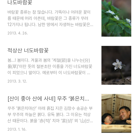
나도바람꽃
바람꽃 종류는 참 많습니다. 가뜩이나 어려운 꽃이
름 때문에 머리 아픈데, 바람꽃은 그 종류가 무려
12가지나 됩니다. 남한 땅에서 자생하는 바람꽃은
4개 속이 있습니다. 바람꽃속(Anemone속), 나도
2013. 4. 26.
바람꽃속(Enemion속), 너도바람꽃속(Eranthis
속), 만주바람꽃속(Isopyrum속)이 그것입니다. 바
람꽃속 식물로는 꿩의바람꽃, 들바람꽃, 홀아비바람
적상산 너도바람꽃
꽃, 회리바람꽃, 세바람꽃, 남방바람꽃, 태백바람꽃,
봄...! 봄이다. 겨울과 봄의 '계절(節)을 나누는(分)
바람꽃이 있고, 나도바람꽃속에는 나도바람꽃 1종,
풀(草)'이란 뜻의 절분초란 이름을 가진 너도바람꽃
너도바람꽃속에는 변산바람꽃과 너도바람꽃 2종,
이 피었으니 말이다. 예로부터 이 너도바람꽃이 피
만주바람꽃속에는 만주바람꽃 1종이 있습니다. 바
는 것을 보고 봄을 느꼈다고 한다. 봄이 왔음을 알리
람꽃이란 이름이 붙은 야생화가 이렇게나 많습니다.
2013. 3. 12.
는 기준이 되는 꽃이다. 적상산에는 이 너도바람꽃
무주 적상산에는 가장 먼저 피는 너도바람꽃을 시작
군락지가 있다. 한 군데도 아니고, 한 골짝 전체가
으로 꿩의바람꽃과 홀아비바람꽃, 나도바람꽃이 있
다 군락지라 해도 과언이 아니다. 예년에 비해 추운
[산이 좋아 산에 사네] 무주 ‘붉은치마산’ 아래 흙집 지은 김창수 송공순 부부
습니다. ..
겨울을 났지만, 꽃이 피는 시기는 똑같다. 꽃샘추위
무주 ‘붉은치마산’ 아래 흙집 지은 김창수 송공순 부
가 오락가락하고 있지만, 봄은 어김없이 찾아왔다.
부 무주의 하늘은 붉다. 유독 붉다. 그 이유는 적상
봄. 봄이다. photo by, 무주총각
산 때문이다. 붉을 ‘赤(적)’ 치마 ‘裳(상)’ 뫼 ‘山(산)’.
‘붉은 치마를 두룬 산’이란 뜻의 적상산은 거대한 절
2013. 1. 16.
벽이 사방을 두르고 있는 무주의 진산으로 무주 땅