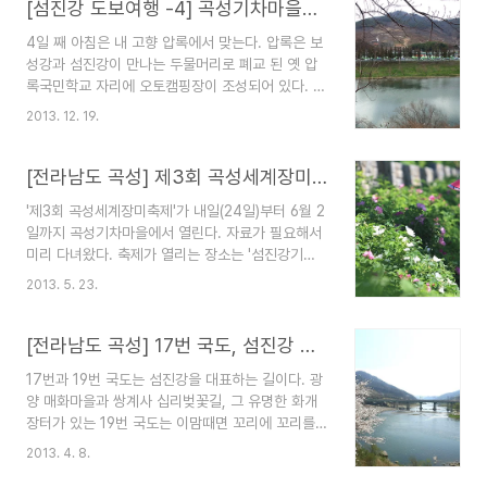
[섬진강 도보여행 -4] 곡성기차마을에서 화개장터까지
4일 째 아침은 내 고향 압록에서 맞는다. 압록은 보
성강과 섬진강이 만나는 두물머리로 폐교 된 옛 압
록국민학교 자리에 오토캠핑장이 조성되어 있다. 늦
은 저녁에 도착해서 주변을 돌아 볼 여유도 없이 잤
2013. 12. 19.
다. 아침도 마찬가지다. 일정에 맞추다 보니 햇반으
로 간단하게 요기를 하고 출발한다. 강 건너가 압록
마을이고, 오토캠핑장이 보인다. 지금의 캠핑장은
[전라남도 곡성] 제3회 곡성세계장미축제가 열리는 곡성기차마을
압록국민학교가 있던 자리다. 눌산이 다녔던 학교
'제3회 곡성세계장미축제'가 내일(24일)부터 6월 2
다. 압록에서는 보성강과 섬진강이 만난다. 마주 보
일까지 곡성기차마을에서 열린다. 자료가 필요해서
이는 강이 보성강, 오른쪽이 섬진강이다. 모닝커피
미리 다녀왔다. 축제가 열리는 장소는 '섬진강기차
한잔 마시고 출발한다. 어제에 이어, 곡성 메타세콰
마을 1004 장미공원'. 세계 여러 나라의 1004품
이어 길부터 걷는다. 소문 난 길은 아니지만, 담양의
2013. 5. 23.
종, 37,588주가 심어져 있다. 우리나라에서 가장
메카세콰이어 길 못지 않다. 남쪽이지만, 아침 기온
많은 정원장미 품종과 수량이라고 한다. 장미공원에
이 영하로 뚝 떨어졌다. 이날 아침 무주 기온은 영하
는 만남과 사랑의 대화, 설렘, 고백, 데이트, 소망,
[전라남도 곡성] 17번 국도, 섬진강 벚꽃길
10도였다...
백년가약, 언약 등 8개 테마로 조성되어 있다. '향
17번과 19번 국도는 섬진강을 대표하는 길이다. 광
기, 사랑 그리고 꿈'이라는 주제를 가지고 개최하는
양 매화마을과 쌍계사 십리벚꽃길, 그 유명한 화개
이번 곡성세계장미축제에서는 축제장을 방문한 가
장터가 있는 19번 국도는 이맘때면 꼬리에 꼬리를
족 및 연인들을 대상으로 추첨을 통해 사랑의 목걸
문 자동차의 행렬로 몸살을 앓는다. 그에 반해 17번
이(금 18k 6돈)를 증정하는 '사랑커플 추첨 선발' 이
2013. 4. 8.
국도는 한 발짝 물러선 변방과도 같은 곳이다. 그렇
벤트 등 다양한 프로그램을 운영한다. 이틀 전 상황