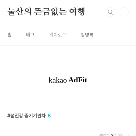
본문 바로가기
눌산의 뜬금없는 여행
홈
태그
위치로그
방명록
섬진강 증기기관차
8