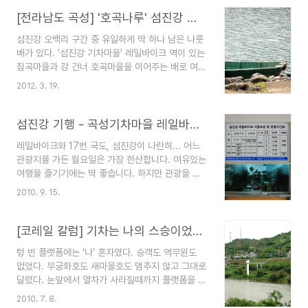
다고 볼품없다는 얘기는 아니다. 전라선 철도와 국
이다. 축제 전이라 그런지 장미의 개화상태가 신..
도, 그리고 섬진강이 하나가 되 흐르는, 더 멋진 풍
[전라남도 곡성] '호곡나루' 섬진강 마지막 나룻배
경을 만날 수 있다. 벚꽃길은 17번 국도 건너편 길
섬진강 오백리 구간 중 유일하게 딱 하나 남은 나룻
에 있다. 곡성 기차마을에서 가정역, 섬진강과 보성
배가 있다. '섬진강 기차마을' 레일바이크 역이 있는
강이 합류하는 압록마을을 지나 구례구역까지 이어
침곡마을과 강 건너 호곡마을을 이어주는 배로 여전
진다. 순자강(섬진강)과 보성강이 만나는 두물머리
히 주민들의 이동수단이다. 호곡마을 나룻배는 줄배
압록마을이다. 두 강이 만나 섬진강이란 이름으로
2012. 3. 19.
로 와이어줄이 강에 걸쳐 있고, 배와 와이어줄 사이
하나가 된다. 섬진강의 본류인 순자강은 '순하디 순
에 또 다른 줄이 묶여 있다. 배에서 이 줄을 잡아 당
한' 강이란 뜻이다. 17번 국도 건너편에서 바라 본
기면 배가 원하는 방향으로 나아간다. 호곡마을을
섬진강 기행 - 곡성기차마을 레일바이크
폐교 된..
가기 위해서는 섬진강 기차마을 종점인 가정마을에
레일바이크와 17번 국도, 섬진강이 나란히... 어느
서 곡성군 고달 면소재지 방향으로 난 비포장도로를
관광지를 가든 월요일은 가장 한산합니다. 여유있는
타야 한다. 레일바이크 역이 있는 침곡마을에서도
여행을 즐기기에는 딱 좋습니다. 하지만 관광을 즐
만날 수 있지만, 호곡마을 쪽 비포장도로를 추천한
기는 분들에게는 좀 심심합니다. 마침 섬진강 증기
다. 봄이면 산수유꽃, 벚꽃, 복사꽃이 흐드러지게 피
2010. 9. 15.
기관차는 쉬는 날입니다. 곡성기차마을에서 5분 거
어나는 멋진 길이다. 먼지 폴폴나는 불편한 길이지
리에 있는 침곡역으로 향합니다. 침곡역은 레일바이
만, 섬진강의 아름다운 모습을 많이 만날 수 있는 구
크 출발역입니다. 눌살은 개통식에 이어 두 번째 방
[코레일 칼럼] 기차는 나의 스승이었고, 어머니였다.
간이기 때문. ..
문입니다. 레일바이크는 예약제가 아니고 현장접수
텅 빈 플랫폼에는 ‘나’ 혼자였다. 승객도 역무원도
입니다. 일단 침곡역으로 가면 됩니다. 빨강은 4인
없었다. 무궁화호도 새마을호도 멈추지 않고 그대로
용, 파랑은 2인용입니다. 출발~~!! 좀 썰렁합니다.
달렸다. 눈앞에서 열차가 사라질때까지 플랫폼을 떠
남자 여섯이라... 섬진강 레일바이크의 특징이라면
나질 못했다. 잠시라도 멈춰 서지 않을까 하는 턱없
증기기관차와 마찬가지로 섬진강과 17번 국도가 나
2010. 7. 8.
는 욕심에. 필자는 역마을에서 유년시절을 보냈다.