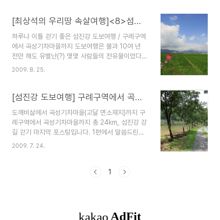
란히 달린다는 것입니다. 더 이상의 멋진 그림이 없
열차를 타고 내리는 사람들을 구경하고 벌복한 나무
을 겁니다. 거리는 5.1km. 40분 정도 소요됩니다.
를 실은 화물열차 꽁무니를 쫒아 철로를 뛰었다. 위
[최상석의 우리땅 속살여행]<8>섬진강 도보여행
처음에는..
험천만한 일이지만, 그때는 그랬다. 기차역은 놀이
하루나 이틀 걷기 좋은 섬진강 도보여행 / 구례구역
터였고, 철로는 아이들의 온갖 ‘작당’ 장소였다. 가
에서 곡성기차마을까지 도보여행은 불과 10여 년
보지 못한 곳을 향해 떠나는 열차는 ‘꿈’이었다. 그
전만 해도 유별난(?) 몇몇 사람들의 전유물이었다.
곳은 섬진강과 17번 국도가 나란히 달리는 전라선
걷기에 이골이 난 선수들이나 ‘나와의 싸움’이라는
압록역이다. 74년 동안 승객과 화물이 드나들었던
2009. 8. 25.
기치를 내걸고 땅끝에서 통일전망대까지 국토종단
압록역은 지난 2008년 12월 1일부터 열차가 서지
을 하는 젊은이들이 이따금 눈에 띌 뿐이었다. 하지
않는다. 전라선 직선화 개량공사로 역기능을 상실했
만 근래 들어서는 걷기 열풍이라해도 과언이 아닐
[섬진강 도보여행] 구례구역에서 곡성역까지 -(4)
으니 문을..
만큼 도보여행에 대한 관심이 많아지고 있다. ▲파
도깨비살에서 곡성기차마을(고달 면소재지)까지 구
란하늘과 코스모스 하루나 이틀 걷기 좋은 섬진강
례구역에서 곡성기차마을까지 총 24km, 섬진강 강
강 건너 길 도보여행으로 인기를 누리고 있는 코스
길 걷기 마지막 포스팅입니다. 1편에서 말씀드린데
중 하나가 섬진강이다. 4박 5일에서 길게는 일주일
로 앞만 보고 걷는다면 하루에 주파가 가능한 코스
정도, 대학생들이 방학이나 직장인들이 여름휴가를
2009. 7. 24.
입니다. 하지만 이틀에 나눠 걷기를 권합니다. 도보
이용해 많이 찾는다. 하지만 짧지 않은 시간을 길에
여행은 여유로움을 즐기는데 그 목적이 있습니다.
서 보낸다는 것은 쉬운 일이 아니다. 잠자리와 단련
운동이라면 한강 고수부지를 달리는게 더 나으니까
1
되지 않은 육체는 낯선..
요. 지난 글은 아래 포스팅 참조하시고요. [섬진강
도보여행] 구례구역에서 곡성역까지 -(1) -->>
http://nulsan.net/672 [섬진강 도보여행] 구례
구역에서 곡성역까지 -(2) -->>