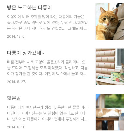
때론, 부지런한 녀석이다.동네 마실가면 꼭 따라온
다. 예민하고 앙칼지고. 사람에 대한 아픈 기억이 있
다.그리고 그 집 앞에 앉아 내가 나올때까지 기다린
방문 노크하는 다롱이
는지, 경계도 심..
다. 그러니 널 미워할 수가 없다.
야옹이에 비해 추위를 많이 타는 다롱이의 겨울은
춥다.하루 종일 벽난로 앞에 앉아, 누워 잔다.깨어있
는 시간은 아마 서너 시간도 안될껄.... 그래도 제 할
일은 다 한다. 뒷집 카페에 쥐가 들락거린다는 소식
2014. 12. 5.
에 쥐잡으러 출장도 다닌다.이 집에 쥐새끼 한마리
얼씬거리지 못하는 것도 다 다롱이 덕으로 잘 알고
있고. 얼굴에 안경을 누가 그려놨는지, 괜찮다 야.^^
다롱이 장가갔네~
다 좋은데 매일 밤 눌산의 잠을 깨운다.방문 노크를
며칠 전부터 새끼 고양이 울음소리가 들리더니, 오
하면서 말이다.야옹~하다 그래도 안나오면 문을 박
늘 드디어 그 정체를 모두 파악했다. 각설하고, 다롱
박 긁는다.잠시 나가야하니 현관 문을 좀 열어달라
이가 장가를 간 것이다. 여전히 박스에서 놀고 자는
는 뜻이다.이 집의 안전을 책임지는 녀석이니 그 정
이 철부지 녀석이 장가를 갔다니. 허허 바로 이 장
도는 봐줘야겠지?
2014. 8. 27.
면. 다롱이를 쏙 빼닮은 녀석과 눈이 마주쳤다. 한
마리, 두 마리, 풀숲에서 계속 나온다. 그리고 어여
쁜 다롱이 색시까지. 니가 책임져! 하는 표정이 다롱
닮은꼴
이 색시. 새끼가 무려 네 마리. 사고는 다롱이가 쳤
다롱이에게 여자친구가 생겼다. 틈만나면 졸졸 따라
는데, 책임은 눌산이 져야 하나?? 그나저나 저 녀석
다닌다. 그 여자친구는 별 관심이 없는데도 말이다.
들과 좀 친해져야 거두든 말든 할텐데....
내 생각에는 다롱이가 아니라 언제나 푸짐하게 차려
진 사료에 관심이 더 많아 보인다. 그걸 모르는 다롱
2014. 8. 11.
이 녀석은 자기를 좋아하는 줄 알고 착각한거다. 야