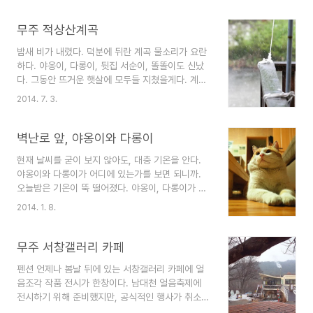
옹이는 다롱이의 여자친구에게 별 관심이 없다. 오
직 눌산이 가끔 사오는 통조림에 관심이 더 많다.
무주 적상산계곡
밤새 비가 내렸다. 덕분에 뒤란 계곡 물소리가 요란
하다. 야옹이, 다롱이, 뒷집 서순이, 똘똘이도 신났
다. 그동안 뜨거운 햇살에 모두들 지쳤을게다. 계곡
물이 다 말라 버렸을 정도니까. 빗소리가 반가웠다.
2014. 7. 3.
무주생활 7년째지만, 이런 가뭄 처음 본다. 뒤란 계
곡물이 철철 넘쳐흐른다. 그동안 묵은 때도 말끔이
씻겨 내려갈게다. 어젯밤에 내린 비로 이만큼 물이
벽난로 앞, 야옹이와 다롱이
불었다. 물 한방울 남아 있지 않을 정도로 말라 붙었
현재 날씨를 굳이 보지 않아도, 대충 기온을 안다.
던 계곡이 말이다. 하지만 이곳은 최상류라 비가 그
야옹이와 다롱이가 어디에 있는가를 보면 되니까.
치면 순식간에 물이 빠진다. 그리고 맑디 맑은 청류
오늘밤은 기온이 뚝 떨어졌다. 야옹이, 다롱이가 벽
만이 흘러 간다. 520년 된 당산나무도 생기를 되찾
난로 앞을 떠나질 않는다. 어지간해서는 방에 들어
았다. 신발 벚고 올라 가세요. 고기 구워 먹지 마세
2014. 1. 8.
오지 않는 야옹이가 벽난로 앞을 떠나질 않는다. 기
요. 깨끗히 사용하세요. 누구나 자유롭게 이용하는
온이 뚝 떨어지긴 했지만, 오랜만에 즐기는 고요한
정자지만, 결국 초등학교 1학년 취급을 했다. 신..
분위가 좋은거야. 그렇지? 야옹이가 이 집에 온 지
무주 서창갤러리 카페
벌써 4년하고도 두 달이 넘었다. 숫컷은 집 나가면
펜션 언제나 봄날 뒤에 있는 서창갤러리 카페에 얼
안들어 오니까 꼭 묶어 놔야 한다는 식당 아주머니
음조각 작품 전시가 한창이다. 남대천 얼음축제에
의 말씀이 있었지만, 묶여 있는 게 안쓰러워 곧바로
전시하기 위해 준비했지만, 공식적인 행사가 취소되
풀어 줬다. 딱 하루 정도 보이지 않았고, 그 후로는
면서 카페에 전시하게 된 듯. 언제나 봄날 뒤에 있는