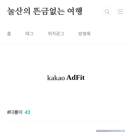
본문 바로가기
눌산의 뜬금없는 여행
홈
태그
위치로그
방명록
다롱이
43