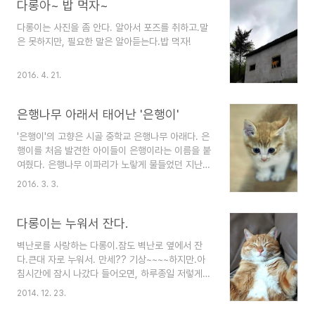
다롱아~ 밥 먹자~
다롱이는 사진을 좀 안다. 알아서 포즈를 취하고.말
은 못하지만, 필요한 말은 알아듣는다.밥 먹자!
2016. 4. 21.
은행나무 아래서 태어난 '은행이'
'은행이'의 고향은 시골 중학교 은행나무 아래다. 은
행이를 처음 발견한 아이들이 은행이라는 이름을 붙
여줬다. 은행나무 이파리가 노랗게 물들었던 지난가
을 태어난 은행이는 어느 날 혼자가 되었다. 태어나
2016. 3. 3.
자마자 어미는 사라졌고, 여섯 형제 중 은행이를 제
외한 다섯 형제는 차례로 죽었다. 학교 아이들에 의
해 처음 발견된 은행이를 아이들과 선생님들이 우유
다롱이는 누워서 잔다.
와 영양제를 먹여가며 보살피다 우리 집으로 오게
벽난로를 사랑하는 다롱이.잠도 벽난로 옆에서 잔
되었다. 다행히도 은행이는 아이들과 선생님의 정성
다.큰대 자로 누워서. 만세?? 기상~~~~하지만.아
으로 어느 정도 건강한 상태가 되었고, 두려움과 낯
침시간에 잠시 나갔다 들어오면, 하루종일 저렇게
선 환경에 대한 거부감으로 사람의 손길조차도 피하
잔다. 너를 보면 민망하다. 넌 고양이가 아닐거야.
던 녀석은 우리 집에서 며칠 머무는 동안 안정을 되
2014. 12. 23.
다시, 잔다.내일 아침까지. 게으르고, 잠꾸러기지만.
찾게 되었다. 처음 우리 집에 올 때는 야생에 가까웠