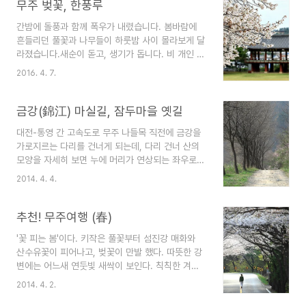
무주 벚꽃, 한풍루
간밤에 돌풍과 함께 폭우가 내렸습니다. 봄바람에
흔들리던 풀꽃과 나무들이 하룻밤 사이 몰라보게 달
라졌습니다.새순이 돋고, 생기가 돕니다. 비 개인 후
하면 벚꽃길이죠. 꽃비가 내린, 벚꽃이 흩날리는 꽃
2016. 4. 7.
길을 걷는 일은, 이 봄 가장 멋진 경험이니까요. 무
주에도 벚꽃 명소가 여럿 있습니다.이미 소문 난 무
주구천동 벚꽃길이 있고,무주 사람들만 간다는,읍내
금강(錦江) 마실길, 잠두마을 옛길
한풍루 벚꽃이 있습니다.한풍루를 비롯한 읍내지역
대전-통영 간 고속도로 무주 나들목 직전에 금강을
은 오늘 현재 90% 이상 개화했습니다.이번 주말까
가로지르는 다리를 건너게 되는데, 다리 건너 산의
지는 볼만할 것 같습니다. 무주 시외버스터미널 건
모양을 자세히 보면 누에 머리가 연상되는 좌우로
너편 언덕 위에 자리한 한풍루는전주 한벽당, 남원
볼록한 봉우리가 있다. 바로 그 아래 마을이 잠두마
광한루와 함께 호남 3대 누각 중 하나라고 합니다.
2014. 4. 4.
을이다. 잠두(蠶頭)는 산의 모양이 누에 머리를 닮
넓은 잔디밭이 있어 따뜻한 봄날 도시락 들고 가면
았다 하여 붙여진 지명으로 옛길은 강 건너 약
한나절 행복한 시간이 되겠지요. 한풍루 옆에는 최
2.5km 구간만이 남아 있다. 37번 국도가 확포장되
추천! 무주여행 (春)
북미술관과 김환태 ..
면서 방치된 길이라고 보면 되는데, 짧지만 벚나무
'꽃 피는 봄'이다. 키작은 풀꽃부터 섬진강 매화와
가로수가 있어 4월 중순이면 꽃길이 된다. 꽃길의
산수유꽃이 피어나고, 벚꽃이 만발 했다. 따뜻한 강
주인공은 벚꽃과 개복숭아꽃, 조팝나무꽃이다. 어제
변에는 어느새 연둣빛 새싹이 보인다. 칙칙한 겨울
상황이다. 벚꽃은 아직 이르고, 개복숭아꽃과 조팝
옷을 갈아입는 중이다. 봄은 순식간에 지나간다. 산
나무꽃만 피어 있다. 다음 주말이 가장 보기 좋을 것
2014. 4. 2.
악지역인 무주의 봄은 늦다. 남도에 비해 최소 3주
같다. 금강은 연둣빛이다. 물오른 버드나무 잎이 싱