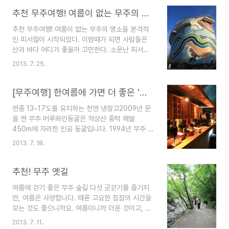
에서 한달 가량 차이가 난다. 옛말에 "여의도 윤중로
그럽다 일주일 후면 물오른 버드나무 뒤로 환상의
벚꽃이 다 떨어져야 마이산 벚꽃이 핀다"는 말이 있
추천 무주여행! 여름이 없는 무주의 명소들
벚꽃길이 열린..
는데, 진안과 인접한 무주 역시 비슷하다. 따뜻한 봄
추천 무주여행! 여름이 없는 무주의 명소들 본격적
날 걷기 좋은 길과 무주의 봄꽃 명소를 소개한다. 무
인 피서철이 시작되었다. 이맘때가 되면 사람들은
주구천동 벚꽃길 산 깊은 골짜기가 많은 무주는 낮
산과 바다 어디가 좋을까 고민한다. 소문난 피서지
과 밤의 기온차가 커서 벚꽃의 개화가 많이 늦다. 하
라면 어디든 더위를 피해 몰려든 사람들로 북새통을
지만 올해는 예년에 비해 많이 빠르다. 아마도 다음
2013. 7. 25.
이룬다. 팍팍한 도시생활에 찌든 때를 씻고 더위를
주 정도면 절정일 듯 싶다. 무주구천동 제33경 중
피해 찾아왔건만 이런저런 이유로 몸은 더 지친다.
제1경인 라제통문에서 제2경인 은구암 입구 구산마
한여름에도 서늘한 기운이 감도는, 사철 똑같은 온
[무주여행] 한여름에 가면 더 좋은 '머루와인동굴'
을까..
도를 유지하는 곳이 있다. 무주 적상산 머루와인동
연중 13~17도를 유지하는 천연 냉장고2009년 문
굴이 그곳. 아울러 여름이 없는 무주의 시원한 명소
을 연 무주 머루와인동굴은 적상산 중턱 해발
들을 소개한다. 연중 13~17도를 유지하는 천연 냉
450m에 자리한 인공 동굴입니다. 1994년 무주 양
장고, 머루와인동굴 연중 13~17도를 유지하는 천연
수발전소 건립 당시 작업터널로 사용했던 높이
냉장고가 있다. 지난 2009년 문을 연 무주 적상산
2013. 7. 18.
4.7m, 넓이 4.5m, 길이 579m의 터널로 무주군
의 머루와인동굴이 그곳이다. 머루와인동굴은 적상
에서 머루와인 저장고와 카페로 꾸민 것이죠. 개방
산 중턱 해발 450m에 자리한 인공 동굴로 1994년
된 곳은 약 300 미터입니다. 무엇보다 이 터널의
추천! 무주 옛길
양수발전소 ..
자랑은 연중 평균 온도가 13~17도를 유지하고 있어
여름에 걷기 좋은 무주 숲길 다섯 곳걷기를 즐기지
와인숙성과 저장시설로는 최고라고 합니다. 더운 날
만, 여름은 사양합니다. 때론 고요한 침잠의 시간을
가면 최고입니다. 한여름에도 서늘할 정도니까요.
갖는 것도 좋으니까요. 여름이니까 더운 것이고, 오
터널입구에서부터 빼곡히 들어 찬 5천여 병의 머루
락가락하는 장맛비에 습한 기운은 걷기에 그리 좋은
와인은 이곳을 찾는 여행자들에게 시음과 판매용으
2013. 7. 11.
환경은 아니죠. 하지만 시원한 계곡을 끼고 있거나