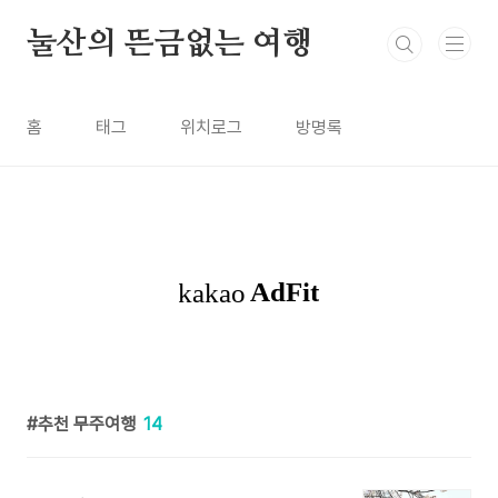
본문 바로가기
눌산의 뜬금없는 여행
홈
태그
위치로그
방명록
추천 무주여행
14