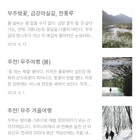
로 제공됩니다. 특히 터널 중간지점에 마련된 라운
깊은 숲길이라면 이런 날씨와는 상관없을 겁니다.무
지는 더위도 피하고 색다른 낭만도 즐길 수 있는 이
주의 걷기 좋은 숲길 다섯 곳을 소개합니다. 모두 시
무주벚꽃, 금강마실길, 한풍루
색 지대가 아..
원한 계곡과 강과 숲이 있는 길입니다.하나, 무주구
봄 날씨는 종 잡을 수가 없다. 금방 꽃이 필 것 같다
천동 백련사 가는 길무주와 구천동은 한몸이 된지
가도, 언제 그랬냐는듯 꽃잎을 다물어 버린다. 무주
오래입니다. 무주는 몰라도 무주구천동은 안다는 말
일대 벚나무가 지난 주 매섭게 몰아치던 눈보라와
이 있을 정도니까요. 무주구천동에는 그 이름에 걸
비바람을 견디고 이제야 꽃을 피웠다. 다른 동네는
맞는 33경이 있습니다. 제1경인 라제통문을 시작으
2013. 4. 17.
이미 끝물이라지만, 무주는 이제 시작이다. 무주의
로 제32경은 백련사이고, 마지막으로 덕유산 향적
가장 아름다운 길인 금강마실길 잠두마을 구간과 한
봉이 제33경입니다. 전체구간을 한번에 만나기는
풍루 벚꽃을 보고 왔다. 금강마실길의 오늘 현재 상
추천! 무주여행 (봄)
힘들지만 구천동의 대..
황이다. 조팝나무와 복사꽃, 벚꽃이 어우러진, 년중
'꽃 피는 계절' 봄이다. 키작은 풀꽃부터 섬진강 매
가장 아름다운 풍경이다. 연둣빛 금강과 울긋불긋한
화와 산수유꽃이 피어나고, 벚꽃이 만발 했다. 따뜻
봄꽃이 가득하다. 이제야 봄 답다. 무주의 또 다른
한 강변에는 어느새 연둣빛 새싹이 보인다. 칙칙한
벚꽃 명소, 한풍루 전주 한벽당, 남원 광한루와 함께
겨울옷을 갈아입는 중이다. 봄은 순식간에 지나간
호남 3대 누각 중 하나라고 한다. 무주터미널 맞은
2013. 4. 1.
다. 산악지역인 무주의 봄은 늦다. 남도에 비해 최소
편 언덕 위에 있다. 한풍루 옆에는 최북미술관과 김
3주에서 한달 가량 차이가 난다. 옛말에 "여의도 윤
환태 문학관 등이 있다. 상설 전시 공간으로 함께
중로 벚꽃이 다 떨어져야 마이산 벚꽃이 핀다"는 말
추천! 무주 겨울여행
찾..
이 있는데, 진안과 인접한 무주 역시 비슷하다. 따뜻
무주는 평지를 기준으로 해발 300미터가 넘는 산
한 봄날 걷기 좋은 길과 무주의 봄꽃 명소를 소개한
악지역입니다. 우리나라에서 네 번째로 높은 산 덕
다. 무주구천동 벚꽃길 산 깊은 골짜기가 많은 무주
유산과 '한국의 100대 명산' 적상산에는 겨울 내내
는 낮과 밤의 기온차가 커서 벚꽃의 개화가 많이 늦
눈 쌓인 모습을 볼 수 있습니다. 지리적으로는 서울