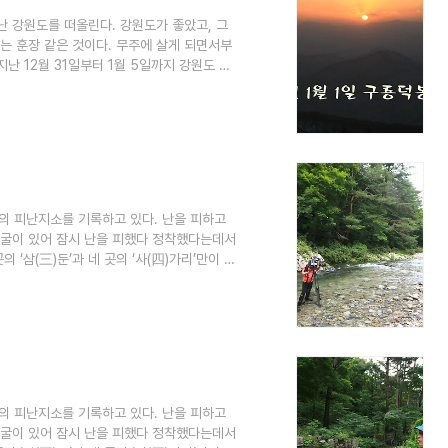
난 강원도를 떠올린다. 강원도가 좋았고, 그
게는 훈장 같은 것이다. 무주에 살게 되면서부
지난 12월 31일부터 1월 5일까지 강원도 여
적이었지만, 나에게는 여행이었다. 무주에서 대
 합류해서 홍천으로. 총 1500km를 달린
야 홍천 자운리에 도착했다. 오랜 친구의 집에서
 구룡덕봉. 애초에 목적지..
의 피난지소를 기록하고 있다. 난을 피하고
난굴이 있어 잠시 난을 피했다 정착했다는데서
 ‘삼(三)둔’과 네 곳의 ‘사(四)가리’만이 남
고, 사가리는 인제군 기린면의 아침가리, 명지
지들이다. 이러한 피난지소들이 홍천군 내면과
수가 있다. 방태산(1,435.6m) 구룡덕봉
대부분 1천m가 넘는..
의 피난지소를 기록하고 있다. 난을 피하고
난굴이 있어 잠시 난을 피했다 정착했다는데서