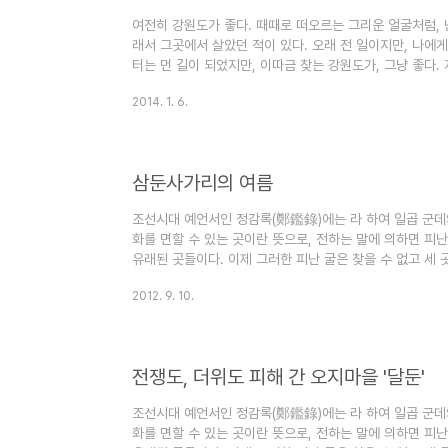
여전히 강원도가 좋다. 때때로 떠오르는 그리운 얼굴처럼, 
래서 그곳에서 살았던 적이 있다. 오래 전 일이지만, 나에
터는 먼 길이 되었지만, 이따금 찾는 강원도가, 그냥 좋다. 
행을 했다. EBS '좋은 학교 만들기' 프로그램 촬영이 목
2014. 1. 6.
전으로, 대전에서 KTX를 타고 광명역으로, 부천에서 일행과
긴 여정이었다. 2013년 12월 31일, 밤 11시가 다 되서
두 시간을 자고, 새벽 4시에 집을 나선다. 목적지는 방태산
삼둔사가리의 여름
조선시대 예언서인 정감록(鄭鑑錄)에는 라 하여 일곱 군데
화를 면할 수 있는 곳이란 뜻으로, 전하는 말에 의하면 피
유래된 곳들이다. 이제 그러한 피난 굴은 찾을 수 없고 세 곳의
아 있다. 삼둔은 강원도 홍천군 내면의 살둔, 월둔, 달둔이
2012. 9. 10.
가리, 연가리, 적가리로 예로부터 인정하는 오지 속의 오
인제군 기린면에 집중된 이유는 다름 아닌 지형지세에서 찾을 
(1,388.4m) 응복산(1,155.6m) 가칠봉(1,240.4m) 등 
전쟁도, 더위도 피해 간 오지마을 '달둔'
조선시대 예언서인 정감록(鄭鑑錄)에는 라 하여 일곱 군데
화를 면할 수 있는 곳이란 뜻으로, 전하는 말에 의하면 피