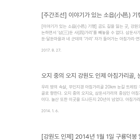
[이야기가 있는 소읍(小邑) 기행] 곰도 길을 잃는 곳, 강
논하면서 ‘삼(三)둔 사(四)가리’를 빼놓을 수 없다. 삼둔사
둔·달둔마을과 네 군데의 ‘가리’ 자가 들어가는 아침가리·
얘기하겠지만 이들 일곱 군데의 마을은 전쟁도 피해가고, 
2017. 8. 27.
다고 전해질 만큼 가장 외지고, 험하고, 열악한 땅이었다.
면과 홍천군 내면 일대에 걸쳐 있다. 은자들의 고향, 삼둔
도 하는데, 큰 의미는 없다. 중요한 것은 둔과 가리다. ‘둔
오지 중의 오지 강원도 인제 아침가리골, 
우리 땅의 속살, 무인지경 아침가리골 20km 눈길 트레킹
골로 향한다. 오지 중의 오지요, 삼둔사가리의 중심인 아
이다. 눌산 또한 이곳을 드나든지 20년이 넘었다. 아침가
지여행가가 되었다. 아침가리골은 예나 지금이나 변함이 없다
2014. 1. 6.
않는 청정옥수가 흘러 넘친다. 안타까운 것은 이곳을 찾는 
는 얘기다. 자연에 대한, 최소한의 예의 말이다. 구룡덕봉
나고, 다시 구룡덕봉 삼거리에서 아침가리골을 지나 방동약수
아침 5..
[강원도 인제] 2014년 1월 1일 구룡덕봉