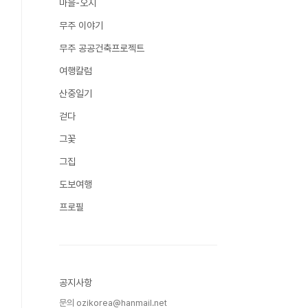
마을-오지
무주 이야기
무주 공공건축프로젝트
여행칼럼
산중일기
걷다
그꽃
그집
도보여행
프로필
공지사항
문의 ozikorea@hanmail.net