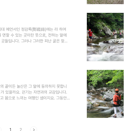
화를 하면서부터 사용한 것으로 보인다. 하지
 연필 재료를 만드는 목재소가 들어 선 이후
시대 예언서인 정감록(鄭鑑錄)에는 라 하여
 면할 수 있는 곳이란 뜻으로, 전하는 말에
 곳들입니다. 그러나 그러한 피난 굴은 찾을
남아 있습니다. 삼둔은 강원도 홍천군 내면의 살
지가리, 연가리, 적가리로 예로부터 인정하는
과 인제군 기린면에 집중된 이유는 다름 아
덕봉(1,388.4m) 응복산(1,155..
행의 끝이든 눌산은 그 말에 동의하지 못합니
의미가 있을까요. 걷기는 자연과의 교감입니다.
고 몸으로 느끼는 여행인 셈이지요. 그동안
합니다. 1. 세상에서 가장 아름다운길, 곰배
님은 섬진강 하동포구 80리 길과 해남 대흥사
 만약에 유홍준 님이 강선마을 길을 다녀갔다
다. 강원도 인제군 기린면 진동리 강선마을..
1
2