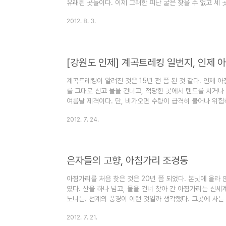
유래된 곳들이다. 이제 그러한 피난 굴은 찾을 수 없고 세 곳의
아 있다. 삼둔은 강원도 홍천군 내면의 살둔, 월둔, 달둔이
2012. 8. 3.
가리, 연가리, 적가리로 예로부터 인정하는 오지 속의 오
인제군 기린면에 집중된 이유는 다름 아닌 지형지세에서 찾을 
(1,388.4m) 응복산(1,155.6m) 가칠봉(1,240.4m) 등 
[강원도 인제] 계곡트레킹 일번지, 인제 
계곡트레킹이 알려진 것은 15년 전 쯤 된 것 같다. 인제
를 그대로 신고 물을 건너고, 적당한 곳에서 텐트를 치거나
여름날 제격이다. 단, 비가오면 수량이 급격히 불어나 위험
곡트레킹 명소로 이미 소문이 나 있다. 오지마을 아침가리와
2012. 7. 24.
아침가리 일대는 최근 휴식년제를 실시하고 있어 차량은 절대
에서 부터 계곡을 따라 내려오는 것은 가능하다. 지난 주 
랜만에 아침가리 계곡에 발을 담궈 볼 수 있었다. 온 나라
리는 ..
은자들의 고향, 아침가리 조경동
아침가리를 처음 찾은 것은 20년 쯤 되었다. 본닛에 올라
였다. 산을 하나 넘고, 물을 건너 찾아 간 아침가리는 신세
노니는. 선계의 풍경이 이런 것일까 생각했다. 그곳에 사는
지 않았다. 전기도 전화도 없는 그곳의 밤은 깊었다. 하룻밤
2012. 7. 21.
무감 같은 것도 있었다. 그곳은 여전히 은자들의 고향이다.