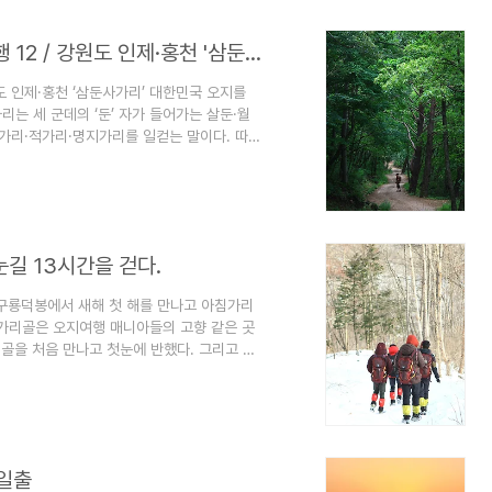
[주간조선] 이야기가 있는 소읍(小邑) 기행 12 / 강원도 인제·홍천 '삼둔사가리'
원도 인제·홍천 ‘삼둔사가리’ 대한민국 오지를
가리는 세 군데의 ‘둔’ 자가 들어가는 살둔·월
연가리·적가리·명지가리를 일컫는 말이다. 따로
설악산에 살던 곰도 이곳에 들어와 길을 잃었
 공교롭게도 이들은 모두 강원도 인제군 기린
사가리 혹자는 한 곳을 더해 ‘삼둔오가리’라고
’은 둔덕의 의미로 골짜기의 펑퍼짐..
눈길 13시간을 걷다.
 구룡덕봉에서 새해 첫 해를 만나고 아침가리
침가리골은 오지여행 매니아들의 고향 같은 곳
리골을 처음 만나고 첫눈에 반했다. 그리고 오
. 여전히 전기도 전화도 없다. 사철 마르지
이들의 수준이 변했다. 즉, 예의가 없어졌다
 삼거리에서 구룡덕봉에 올라 새해 첫 해를 만
가 있는 방동리까지 20여km 를 걸었다.
 일출