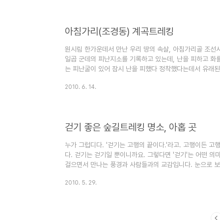
름은 조경동(朝耕洞)이다. 아마도 일제강점기 지명의 한자
만 사람들은 여전히 아침가리라 부른다. 학교는 아침가리에
문을 ..
아침가리(조경동) 계곡트레킹
원시림 한가운데서 만난 우리 땅의 속살, 아침가리골 조선
일곱 군데의 피난지소를 기록하고 있는데, 난을 피하고 화를
는 피난굴이 있어 잠시 난을 피했다 정착했다는데서 유래된
수 없고 세 곳의 ‘삼(三)둔’과 네 곳의 ‘사(四)가리’만이 
2010. 6. 14.
둔 월둔 달둔이고, 사가리는 인제군 기린면의 아침가리, 명
오지 속의 오지들입니다. 이러한 피난지소들이 홍천군 내면
닌 지형지세에서 찾을 수가 있습니다. 방태산(1,435.6m) 구룡
걷기 좋은 숲길트레킹 명소, 아홉 곳
누가 그럽디다. '걷기는 고행의 끝이다.'라고. 고행이든 고
다. 걷기는 걷기일 뿐이니까요. 그렇다면 '걷기'는 어떤 
걸으면서 만나는 풍경과 사람들과의 교감입니다. 눈으로 보
눌산이 걸었던 길 중 6월에 가면 딱 좋은 길 아홉 곳을 추천
2010. 5. 29.
령 강선마을 가는 길 '나의 문화유산 답사기'에서 유홍준 
숲길을 '우리나라에서 가장 아름다운 길'이라고 썼습니다.
면 '우리나라에서 가장 아름다운 길'은 하나 더 늘었을 겁니