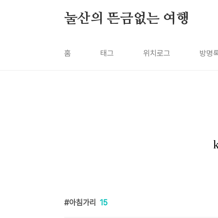
본문 바로가기
눌산의 뜬금없는 여행
홈
태그
위치로그
방명
아침가리
15