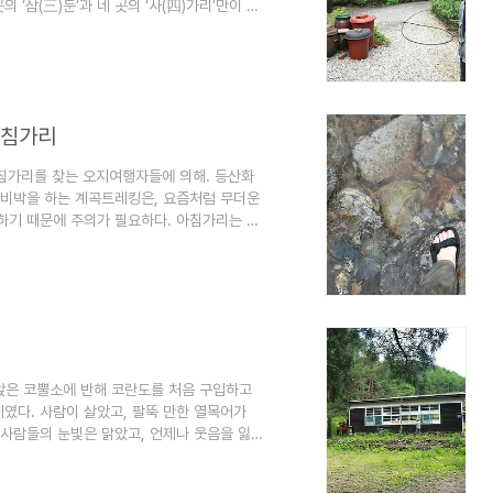
 ‘삼(三)둔’과 네 곳의 ‘사(四)가리’만이 남
고, 사가리는 인제군 기린면의 아침가리, 명지
지들이다. 이러한 피난지소들이 홍천군 내면과
수가 있다. 방태산(1,435.6m) 구룡덕봉
대부분 1천m가 넘는..
아침가리
 아침가리를 찾는 오지여행자들에 의해. 등산화
 비박을 하는 계곡트레킹은, 요즘처럼 무더운
하기 때문에 주의가 필요하다. 아침가리는 계
 함께 때묻지 앉은 자연을 만날 수 곳이다.
 출입금지다. 걸어서 산 하나를 넘고, 마을
며칠을 아침가리 일대에서 보냈다. 덕분에 오
가 열대야와 후텁지근한 날씨 속에서도 아침가
 앉은 코뿔소에 반해 코란도를 처음 구입하고
계였다. 사람이 살았고, 팔뚝 만한 열목어가
 사람들의 눈빛은 맑았고, 언제나 웃음을 잃
에 쏘주 댓병 하나 쯤 비워야 되는, 그런 의
 아침가리 조경분교. 아침가리의 또 다른 이